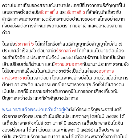
ความไม่เท่าเทียมของสยามกับนานาประเทศมีที่มาจากสนธิสัญญาที่ไม่
เสมอภาคตั้งแต่สมัย
รัชกาลที่ ๔
และ
รัชกาลที่ ๕
ที่สำคัญมักเกี่ยวกับ
สิทธิสภาพนอกอาณาเขตซึ่งกระทบต่ออำนาจของศาลไทยอย่างมาก
ทั้งยังมีผลต่อการกำหนดเพดานอัตราภาษีขาเข้าและออกของสยาม
ด้วย
ในสมัย
รัชกาลที่ ๖
ได้แก้ไขหรือทำสนธิสัญญาหรือสัญญาใหม่กับ ๗
ประเทศสำเร็จแล้ว ต่อมาสมัย
รัชกาลที่ ๗
ได้ดำเนินนโยบายต่อเนื่อง
จนสำเร็จอีก ๘ ประเทศ นับถึงปี ๒๔๗๔ ยังผลให้สยามไม่ตกเป็นฝ่าย
เสียเปรียบเช่นที่ผ่านมา และมี
ความเสมอภาค
กับนานาประเทศ สยามยัง
ได้มีบทบาทที่แข็งขันในสันนิบาตชาติซึ่งเป็นต้นเค้าของ
องค์การ
สหประชาชาติ
ในเวลาต่อมา โดยเฉพาะอย่างยิ่งในความร่วมมือด้านการ
ศึกษา ยาเสพติด และการแพทย์ การสาธารณสุข อีกทั้งได้แสดงตน
เป็นประเทศที่มีเอกราชอย่างเต็มภาคภูมิในการออกเสียงเกี่ยวกับ
ปัญหาระหว่างประเทศที่สำคัญบางประการ
พระบาทสมเด็จพระปกเกล้าเจ้าอยู่หัว
ยังได้ทรงเจริญพระราชไมตรี
ด้วยการเสด็จพระราชดำเนินเยือนประเทศต่างๆ โดยในปี ๒๔๗๒ ได้
เสด็จประพาสสิงคโปร์ ชวา บาหลี ปี ๒๔๗๓ เสด็จประพาสอินโดจีน
ของฝรั่งเศส ได้แก่ เวียดนามและกัมพูชา ปี ๒๔๗๔ เสด็จประพาส
ญี่ปุ่น สหรัฐอเมริกาและแคนาดา และได้เสด็จประพาสครั้งสุดท้ายในปี