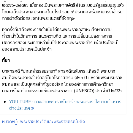
๒๔๗๖-๒๔๗๗ เมื่อทรงเป็นพระมหากษัตริย์ในระบอบรัฐธรรมนูญแล้ว
โดยเสด็จประพาสประเทศในยุโรป รวม ๙ ประเทศพร้อมกับทรงเข้ารับ
การผ่าตัดต้อกระจกในพระเนตรที่อังกฤษ
ทุกครั้งที่เสด็จพระราชดำเนินได้ทรงพระราชอุสาหะ ศึกษาความ
ก้าวหน้าในวิทยาการ แนวความคิด และการเปลี่ยนแปลงทางการ
ปกครองของประเทศเหล่านั้นไว้ประกอบพระราชดำริ เพื่อประโยชน์
ของสยามประเทศเป็นประจำ
ที่มา
บทสารคดี “ปกเกล้าธรรมราชา” สารคดีเฉลิมพระเกียรติ พระบาท
สมเด็จพระปกเกล้าเจ้าอยู่ในวโรกาสครบ ๑๒๐ ปี แห่งวันพระบรมราช
สมภพและเป็นบุคคลสำคัญของโลก โดยองค์การการศึกษาวิทยา
ศาสตร์และวัฒนธรรมแห่งสหประชาชาติ (UNESCO) ประจำปี ๒๕๕๖
YOU TUBE : ทางสายพระราชไมตรี : พระบรมราโชบายด้านการ
ต่างประเทศ
หมวดหมู่
:
พระราชประวัติและพระราชกรณียกิจ