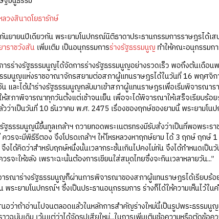
ษฐ์มนูธรรม
หลวงสินาดโยธารักษ์
นกันยายนปีเดียวกัน พระยามโนปกรณ์นิติธาดาประธานกรรมการราษฎรได้เสนอต
ยาราชวังสัน
เพิ่มเติม เป็นอนุกรรมการ
ร่างรัฐธรรมนูญ
ทำให้คณะอนุกรรมการ
ารร่างรัฐธรรมนูญได้จัดการร่างรัฐธรรมนูญอย่างรวดเร็ว พอถึงต้นเดือนพ
ธรรมนูญแห่งราชอาณาจักรสยามต่อสภาผู้แทนราษฎรได้ในวันที่ 16 พฤศจิกา
น และได้นำร่างรัฐธรรมนูญกลับมาเข้าสภาผู้แทนราษฎรเพื่อเริ่มพิจารณารา
ห้สภาพิจารณาทุกวันตั้งแต่เช้าจนเย็น เพื่อจะได้พิจารณาให้เสร็จเรียบร้
้วว่าเป็นวันที่ 10 ธันวาคม พ.ศ. 2475 เรื่องของฤกษ์ของยามนี้ พระยามโนปก
่างรัฐธรรมนูญนี้ขึ้นทูลเกล้าฯ ถวายทอดพระเนตรทรงมีรับสั่งว่าเป็นที่พอพร
่ ควรจะมีพิธีรีตอง จึงโปรดเกล้าฯ ให้โหรหลวงหาฤกษ์ยาม ได้ 3 ฤกษ์ ฤกษ์ 1
ึงได้คิดว่าสำหรับฤกษ์หนึ่งนั้นเวลากระชั้นเกินไปคงไม่ทัน จึงได้กำหนดเป็นวันท
ควรจะให้ขลัง เพราะฉะนั้นต้องการเขียนใส่สมุดไทยซึ่งจะกินเวลาหลายวัน...”
พิจารณาร่างรัฐธรรมนูญก็ผ่านการพิจารณาของสภาผู้แทนราษฎรได้เรียบร้อย
้น พระยามโนปกรณ์ฯ ซึ่งเป็นประธานอนุกรรมการ ร่างก็ได้ให้ความเห็นไว้ในคำ
สนอว่าถ้าอ่านไปจนตลอดแล้วในหลักการสำคัญร่างใหม่นี้เป็นรูปพระธรรมนู
ราวฉบับเดิม เว้นแต่ว่าได้จัดรูปเสียใหม่...ในการเพิ่มเติมข้อความหรือตัด