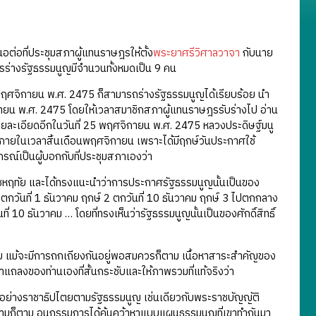
่อที่ประชุมสภาผู้แทนราษฎรให้ตั้ง
พระยาศรีวิศาลวาจา
กับนาย
ร่างรัฐธรรมนูญมีจำนวนทั้งหมดเป็น 9 คน
ฤศจิกายน พ.ศ. 2475 ก็สามารถร่างรัฐธรรมนูญได้เรียบร้อย นำ
ยน พ.ศ. 2475 โดยให้เวลาสมาชิกสภาผู้แทนราษฎรรับร่างไป อ่าน
ยละเอียดอีกในวันที่ 25 พฤศจิกายน พ.ศ. 2475 หลวงประดิษฐ์มนู
อยภายในเวลาสิ้นเดือนพฤศจิกายน เพราะได้มีฤกษ์วันประกาศใช้
รณ์เป็นผู้บอกกับที่ประชุมสภาเองว่า
ะราชหฤทัย และได้ทรงแนะนำว่าการประกาศรัฐธรรมนูญนั้นเป็นของ
 ตกวันที่ 1 ธันวาคม ฤกษ์ 2 ตกวันที่ 10 ธันวาคม ฤกษ์ 3 ไปตกกลาง
ี่ 10 ธันวาคม … โดยที่ทรงเห็นว่ารัฐธรรมนูญนั้นเป็นของศักดิ์สิทธิ์
 แม้จะมีการถกเถียงกันอยู่พอสมควรก็ตาม เนื้อหาสาระสำคัญของ
แถลงของท่านเองที่สั้นกระชับและให้ภาพรวมที่แท้จริงว่า
ญอย่างราชาธิปไตยตามรัฐธรรมนูญ เช่นเดียวกับพระราชบัญญัติ
ข้อความก็ตาม อนุกรรมการได้ค้นคว้าหาแบบแผนธรรมนูญที่เขาทำกันมา