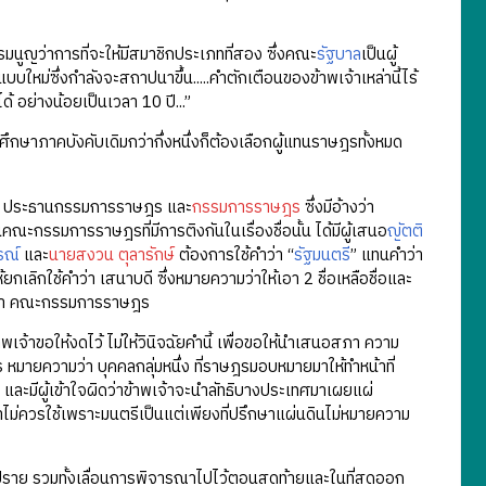
มนูญว่าการที่จะให้มีสมาชิกประเภทที่สอง ซึ่งคณะ
รัฐบาล
เป็นผู้
บใหม่ซึ่งกำลังจะสถาปนาขึ้น.....คำตักเตือนของข้าพเจ้าเหล่านี้ไร้
อย่างน้อยเป็นเวลา 10 ปี...”
ศึกษาภาคบังคับเดิมกว่ากึ่งหนึ่งก็ต้องเลือกผู้แทนราษฎรทั้งหมด
ยกว่า ประธานกรรมการราษฎร และ
กรรมการราษฎร
ซึ่งมีอ้างว่า
ณะกรรมการราษฎรที่มีการติงกันในเรื่องชื่อนั้น ได้มีผู้เสนอ
ญัตติ
รณ์
และ
นายสงวน ตุลารักษ์
ต้องการใช้คำว่า “
รัฐมนตรี
” แทนคำว่า
เลิกใช้คำว่า เสนาบดี ซึ่งหมายความว่าให้เอา 2 ชื่อเหลือชื่อและ
ว่า คณะกรรมการราษฎร
าพเจ้าขอให้งดไว้ ไม่ให้วินิจฉัยคำนี้ เพื่อขอให้นำเสนอสภา ความ
มายความว่า บุคคลกลุ่มหนึ่ง ที่ราษฎรมอบหมายมาให้ทำหน้าที่
ละมีผู้เข้าใจผิดว่าข้าพเจ้าจะนำลัทธิบางประเทศมาเผยแผ่
าไม่ควรใช้เพราะมนตรีเป็นแต่เพียงที่ปรึกษาแผ่นดินไม่หมายความ
ภิปราย รวมทั้งเลื่อนการพิจารณาไปไว้ตอนสุดท้ายและในที่สุดออก