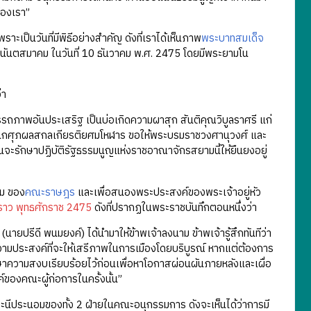
ืองเรา”
าะเป็นวันที่มีพิธีอย่างสำคัญ ดังที่เราได้เห็นภาพ
พระบาทสมเด็จ
งอนันตสมาคม ในวันที่ 10 ธันวาคม พ.ศ. 2475 โดยมีพระยามโน
่า
รถภาพอันประเสริฐ เป็นบ่อเกิดความผาสุก สันติคุณวิบูลราศรี แก่
กศุภผลสกลเกียรติยศมโหฬาร ขอให้พระบรมราชวงศานุวงศ์ และ
นจะรักษาปฏิบัติรัฐธรรมนูญแห่งราชอาณาจักรสยามนี้ให้ยืนยงอยู่
อม ของ
คณะราษฎร
และเพื่อสนองพระประสงค์ของพระเจ้าอยู่หัว
ราว พุทธศักราช 2475
ดังที่ปรากฏในพระราชบันทึกตอนหนึ่งว่า
นายปรีดี พนมยงค์) ได้นำมาให้ข้าพเจ้าลงนาม ข้าพเจ้ารู้สึกทันทีว่า
ีความประสงค์ที่จะให้เสรีภาพในการเมืองโดยบริบูรณ์ หากแต่ต้องการ
กษาความสงบเรียบร้อยไว้ก่อนเพื่อหาโอกาสผ่อนผันภายหลังและเผื่อ
องคณะผู้ก่อการในครั้งนั้น”
ระนีประนอมของทั้ง 2 ฝ่ายในคณะอนุกรรมการ ดังจะเห็นได้ว่าการมี