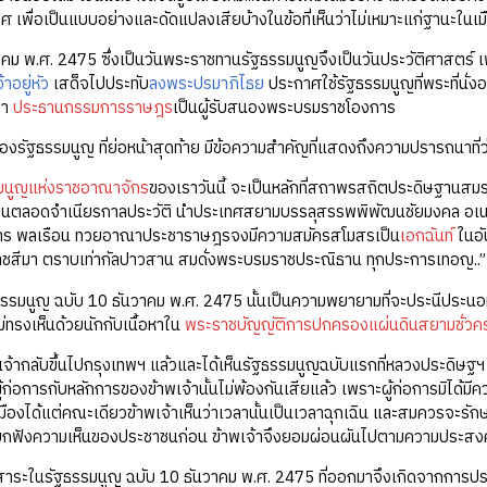
 เพื่อเป็นแบบอย่างและดัดแปลงเสียบ้างในข้อที่เห็นว่าไม่เหมาะแก่ฐานะในเม
วาคม พ.ศ. 2475 ซึ่งเป็นวันพระราชทานรัฐธรรมนูญจึงเป็นวันประวัติศาสตร์ เพร
าอยู่หัว
เสด็จไปประทับ
ลงพระปรมาภิไธย
ประกาศใช้รัฐธรรมนูญที่พระที่นั่
ดา
ประธานกรรมการราษฎร
เป็นผู้รับสนองพระบรมราชโองการ
รัฐธรรมนูญ ที่ย่อหน้าสุดท้าย มีข้อความสำคัญที่แสดงถึงความปรารถนาที่ว
มนูญแห่งราชอาณาจักร
ของเราวันนี้ จะเป็นหลักที่สถาพรสถิตประดิษฐานสมร
ตลอดจำเนียรกาลประวัติ นำประเทศสยามบรรลุสรรพพิพัฒนชัยมงคล อเน
าร พลเรือน ทวยอาณาประชาราษฎรจงมีความสมัครสโมสรเป็น
เอกฉันท์
ในอั
าชสีมา ตราบเท่ากัลปาวสาน สมดั่งพระบรมราชประณิธาน ทุกประการเทอญ..”
รรมนูญ ฉบับ 10 ธันวาคม พ.ศ. 2475 นั้นเป็นความพยายามที่จะประนีประน
่ไม่ทรงเห็นด้วยนักกับเนื้อหาใน
พระราชบัญญัติการปกครองแผ่นดินสยามชั่วค
าพเจ้ากลับขึ้นไปกรุงเทพฯ แล้วและได้เห็นรัฐธรรมนูญฉบับแรกที่หลวงประดิษฐฯ (
้ก่อการกับหลักการของข้าพเจ้านั้นไม่พ้องกันเสียแล้ว เพราะผู้ก่อการมิได้ม
มืองได้แต่คณะเดียวข้าพเจ้าเห็นว่าเวลานั้นเป็นเวลาฉุกเฉิน และสมควรจะรั
ยกฟังความเห็นของประชาชนก่อน ข้าพเจ้าจึงยอมผ่อนผันไปตามความประสงค์ข
อหาสาระในรัฐธรรมนูญ ฉบับ 10 ธันวาคม พ.ศ. 2475 ที่ออกมาจึงเกิดจากการป