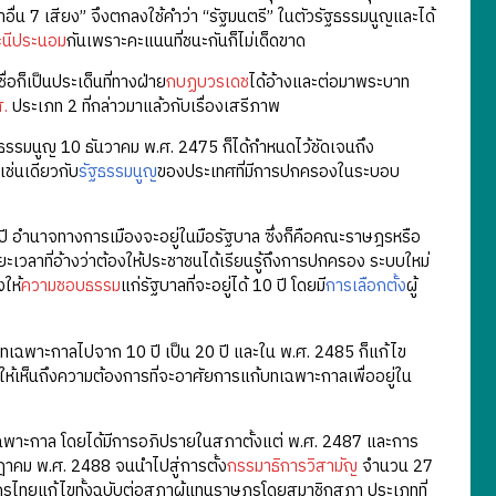
คำอื่น 7 เสียง” จึงตกลงใช้คำว่า “รัฐมนตรี” ในตัวรัฐธรรมนูญและได้
ะนีประนอม
กันเพราะคะแนนที่ชนะกันก็ไม่เด็ดขาด
่อก็เป็นประเด็นที่ทางฝ่าย
กบฏบวรเดช
ได้อ้างและต่อมาพระบาท
ส.
ประเภท 2 ที่กล่าวมาแล้วกับเรื่องเสรีภาพ
รรมนูญ 10 ธันวาคม พ.ศ. 2475 ก็ได้กำหนดไว้ชัดเจนถึง
ช่นเดียวกับ
รัฐธรรมนูญ
ของประเทศที่มีการปกครองในระบอบ
0 ปี อำนาจทางการเมืองจะอยู่ในมือรัฐบาล ซึ่งก็คือคณะราษฎรหรือ
นระยะเวลาที่อ้างว่าต้องให้ประชาชนได้เรียนรู้ถึงการปกครอง ระบบใหม่
ให้
ความชอบธรรม
แก่รัฐบาลที่จะอยู่ได้ 10 ปี โดยมี
การเลือกตั้ง
ผู้
ทเฉพาะกาลไปจาก 10 ปี เป็น 20 ปี และใน พ.ศ. 2485 ก็แก้ไข
้เห็นถึงความต้องการที่จะอาศัยการแก้บทเฉพาะกาลเพื่ออยู่ใน
พาะกาล โดยได้มีการอภิปรายในสภาตั้งแต่ พ.ศ. 2487 และการ
กฎาคม พ.ศ. 2488 จนนำไปสู่การตั้ง
กรรมาธิการวิสามัญ
จำนวน 27
กรไทยแก้ไขทั้งฉบับต่อสภาผู้แทนราษฎรโดยสมาชิกสภา ประเภทที่