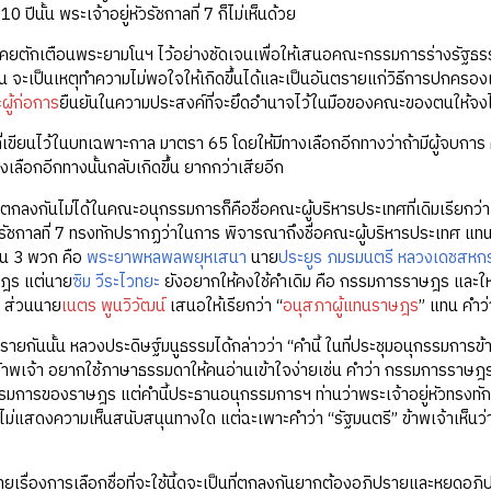
ปีนั้น พระเจ้าอยู่หัวรัชกาลที่ 7 ก็ไม่เห็นด้วย
ได้เคยตักเตือนพระยามโนฯ ไว้อย่างชัดเจนเพื่อให้เสนอคณะกรรมการร่างรัฐธรร
ั้น จะเป็นเหตุทำความไม่พอใจให้เกิดขึ้นได้และเป็นอันตรายแก่วิธีการปกครองแบ
ู้ก่อการ
ยืนยันในความประสงค์ที่จะยึดอำนาจไว้ในมือของคณะของตนให้จงได้ 
ที่เขียนไว้ในบทเฉพาะกาล มาตรา 65 โดยให้มีทางเลือกอีกทางว่าถ้ามีผู้จบการ 
งเลือกอีกทางนั้นกลับเกิดขึ้น ยากกว่าเสียอีก
่ยังตกลงกันไม่ได้ในคณะอนุกรรมการก็คือชื่อคณะผู้บริหารประเทศที่เดิมเรี
ัวรัชกาลที่ 7 ทรงทักปรากฏว่าในการ พิจารณาถึงชื่อคณะผู้บริหารประเทศ แทนค
เป็น 3 พวก คือ
พระยาพหลพลพยุหเสนา
นาย
ประยูร ภมรมนตรี
หลวงเดชสหก
ฎร แต่นาย
ซิม วีระไวทยะ
ยังอยากให้คงใช้คำเดิม คือ กรรมการราษฎร และให้ยก
ว ส่วนนาย
เนตร พูนวิวัฒน์
เสนอให้เรียกว่า “
อนุสภาผู้แทนราษฎร
” แทน คำ
ปรายกันนั้น หลวงประดิษฐ์มนูธรรมได้กล่าวว่า “คำนี้ ในที่ประชุมอนุกรรมการข้
าพเจ้า อยากใช้ภาษาธรรมดาให้คนอ่านเข้าใจง่ายเช่น คำว่า กรรมการราษฎร ห
รมการของราษฎร แต่คำนี้ประธานอนุกรรมการฯ ท่านว่าพระเจ้าอยู่หัวทรงทัก แ
ไม่แสดงความเห็นสนับสนุนทางใด แต่ฉะเพาะคำว่า “รัฐมนตรี” ข้าพเจ้าเห็นว่
ยเรื่องการเลือกชื่อที่จะใช้นี้ดูจะเป็นที่ตกลงกันยากต้องอภิปรายและหยุดอ