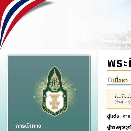
พระท
เนื้อหา
รุ่นแก้ไขเ
(
ต่าง
)
←รุ่
ผู้แต่ง
: ศาส
การนำทาง
ผู้ทรงคุณว