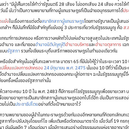
ผลว่า “มีผู้เห็นควรใช้คำว่ารัฐมนตรี 28 เสียง ไม่ออกเสียง 24 เสียง ควรใช้
วันนี้ นับว่าเป็นความพยายามที่ทางผู้แทนราษฎรที่เป็นฝ่ายอนุกรรมการได้
ปร
ดแย้ง
ในเรื่องการแต่งตั้ง
สมาชิกสภาผู้แทนราษฎร
โดยทางรัฐบาลเป็นผู้เสนอชื
ล้าฯ ก็มีบันทึกที่มีข้อสำคัญที่แย้งอยู่ 3 ประการเกี่ยวกับรัฐธรรมนูญ คือ
ส.
เกณฑ์การปกครอง หรือการวางหลักทั่วไปแห่งอำนาจสูงสุดในประเทศนั้นรัฐธ
งอำนาจ และที่มาของ
อำนาจนิติบัญญัติ
อำนาจบริหาร
และ
อำนาจตุลาการ
เฉกเ
ยแบบ
รัฐสภา
รวมทั้งเขียนระบุถึงเสรีภาพของราษฎรในทำนองเดียวกัน
รือข้อสำคัญนั้นอยู่ที่บทเฉพาะกาล มาตรา 65 ที่มีนัยให้รู้ว่าในระยะเวลา 1
รเปลี่ยนแปลงการปกครอง
24 มิถุนายน พ.ศ. 2475
นั่นเอง 10 ปีที่ว่านี้เป็
รยึดอำนาจเปลี่ยนแปลงการปกครองของคณะผู้ก่อการฯ ฉะนั้นรัฐธรรมนูญนี้จึง
งครึ่งหนึ่งของรัฐสภาเท่านั้น
้เวลาจะครบ 10 ปี ใน พ.ศ. 2483 ก็มีการแก้ไขรัฐธรรมนูญเพื่อขยายเวลา บ
ื่อขยายอายุการเป็นสมาชิกสภาผู้แทนราษฎรออกไปได้อีก อันเป็นการแสดงให
ยไม่เป็น
ประชาธิปไตย
อย่างที่ตั้งเป้าหมายเอาไว้
มความพยายามของผู้นำในคณะราษฎรด้วยกันเองอีกหลายคนที่คิดยกเลิกบทเฉ
สภาที่จะปรับปรุงโดยแก้ไข เพิ่มเติมหรือตัดทอนมาตราใด เมื่อวันที่ 19 กร
 อันมีผลอีก 7 เดือนต่อมา เมื่อมีการเสนอร่างรัฐธรรมนูญแห่งราชอาณาจั