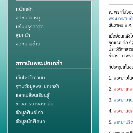
หน้าหลัก
ณ พระที่นั่งอ
จดหมายเหตุ
พระบาทสมเด็จ
ธันวาคม พ.ศ. 
ปรับปรุงล่าสุด
สุ่มหน้า
เมื่อย้อนหลังไ
ชุดแรก คือ ร
จดหมายข่าว
ประวัติศาสตร์
ชั่วคราว เพรา
สถาบันพระปกเกล้า
ที่ประชุมเห็
เว็บไซต์สถาบัน
1. พระยามโน
ฐานข้อมูลพระปกเกล้า
2.
พระยาเทพว
แลกเปลี่ยนเรียนรู้
3.
พระยามาน
ข่าวสารจากสถาบัน
4.
พระยานิติ
ข้อมูลศิษย์เก่า
ข้อมูลนักศึกษา
5.
พระยาปรีด