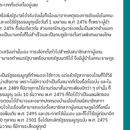
เภทที่แต่งตั้งอยู่เลย
รือล้มรัฐบาลได้จริงจังนั้นก็เนื่องมาจากเหตุของการขัดแย้งในคณะ
งดใช้รัฐธรรมนูญเมื่อวันที่ 1 เมษายน พ.ศ. 2476 ก็เพราะผู้นำ
. 2476 ก็เช่นเดียวกัน ส่วนกรณีกบฏบวรเดชนั้นเป็นพวกข้างนอก
างเป็นบางครั้งก็ไม่สำเร็จและเป็นกบฏมีการตั้งศาลพิเศษมาลงโทษ
ริมเท่านั้นเอง การเลือกตั้งทั่วไปสำหรับสมาชิกสภาผู้แทน
งไม่สามารถกำหนดรัฐบาลหรือนายกรัฐมนตรีได้ จึงมีผู้นำในคณะราษฎร
่งเป็นรัฐธรรมนูญที่กำหนดจะใช้ถาวร แต่แล้วรัฐสภาของไทยก็ใช้วิธี
น่าเสียดาย เพราะไม่มีความจำเป็นถึงขนาดที่ต้องรื้อทั้งฉบับ และใน
.ศ. 2489 ที่มีอายุการใช้งานต่อมาสั้นมากเพียงปีกว่า ๆ เท่านั้น ก็
ธรรมนูญ ฉบับ 10 ธันวาคม พ.ศ. 2475 ที่ถือได้ว่าเป็นผลผลิตของ
 พอตอนได้อำนาจและอยากปกครองบ้านเมืองโดยมีสมาชิกสภา
จในเรื่องที่สามารถแต่งตั้งสมาชิกสภาผู้แทนราษฎรได้กึ่งหนึ่ง
ิ่มเติม พ.ศ. 2495 และประกาศใช้นั่นเอง และก็ได้ใช้อยู่ต่อมาอีก
 ตุลาคม พ.ศ. 2501 จึงได้ยกเลิกรัฐธรรมนูญฉบับ พ.ศ. 2475
วาคม ที่มีการระลึกอยู่ทุกปี