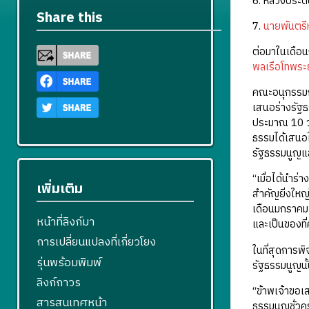
6. หลวงประดิ
Share this
7.
นายพันตรี
ต่อมาในเดือ
พลเรือโทพระ
คณะอนุกรรมก
เสนอร่างรัฐ
ประมาณ 10 วั
ธรรมได้เสนอใ
รัฐธรรมนูญแล
“เมื่อได้นำร
เพิ่มเติม
สำคัญยิ่งใหญ
เดือนมกราคม จ
หน้าที่ลิงก์มา
และเป็นของที่
การเปลี่ยนแปลงที่เกี่ยวโยง
ในที่สุดการ
รุ่นพร้อมพิมพ์
รัฐธรรมนูญนั
ลิงก์ถาวร
“ข้าพเจ้าขอเ
สารสนเทศหน้า
ธรรมนูญชั่วค