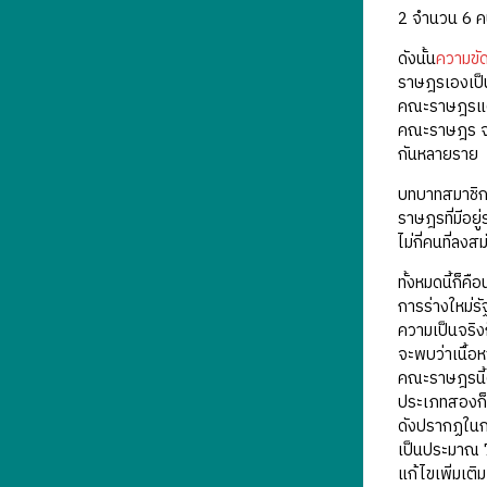
2 จำนวน 6 คน 
ดังนั้น
ความขั
ราษฎรเองเป็น
คณะราษฎรแตก
คณะราษฎร จะท
กันหลายราย
บทบาทสมาชิกส
ราษฎรที่มีอย
ไม่กี่คนที่ลง
ทั้งหมดนี้ก็ค
การร่างใหม่รั
ความเป็นจริงก
จะพบว่าเนื้อ
คณะราษฎรนี้
ประเภทสองก็ไ
ดังปรากฏในกร
เป็นประมาณ 7 
แก้ไขเพิ่มเติ