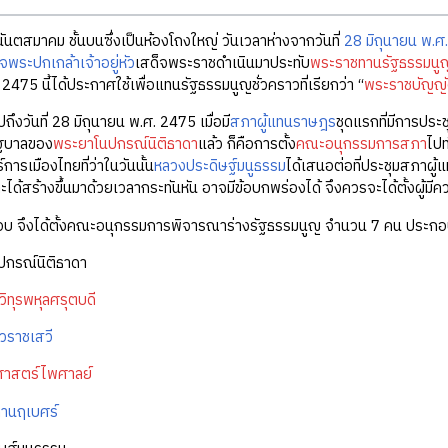
นันตสมาคม ชั้นบนซึ่งเป็นห้องโถงใหญ่ วันเวลาห่างจากวันที่
28 มิถุนายน พ.ศ
พระปกเกล้าเจ้าอยู่หัว
เสด็จพระราชดำเนินมาประทับ
พระราชทานรัฐธรรมนู
2475 นี้ได้ประกาศใช้เพื่อแทนรัฐธรรมนูญชั่วคราวที่เรียกว่า “
พระราชบัญญั
ปถึงวันที่ 28 มิถุนายน พ.ศ. 2475 เมื่อมี
สภาผู้แทนราษฎร
ชุดแรกที่มีการประช
ัฐบาลของ
พระยาโนปกรณ์นิติธาดา
แล้ว ก็คือการตั้ง
คณะอนุกรรมการสภา
ไปท
การเมืองไทยที่ว่าในวันนั้น
หลวงประดิษฐ์มนูธรรม
ได้เสนอต่อที่ประชุมสภาผ
ะได้สร้างขึ้นมาด้วยเวลากระทันหัน อาจมีข้อบกพร่องได้ จึงควรจะได้ตั้งผู้ม
นชอบ จึงได้ตั้งคณะอนุกรรมการพิจารณาร่างรัฐธรรมนูญ จำนวน 7 คน ประกอ
ปกรณ์นิติธาดา
ิทุรพหุลศรุตบดี
วราชเสวี
ศาสตร์ไพศาลย์
านฤเบศร์