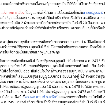
และเนื้อหาสำคัญอย่างหนึ่งของรัฐธรรมนูญใหม่ที่มีก็คือไม่มีสมาชิกรัฐสภาประ
ดแย้งทางการเมือง
ที่มีอยู่และก่อให้เกิดการเปลี่ยนแปลงโค่นล้ม
นายกรัฐมนตรี
ห
สำคัญ คนอื่นนอกคณะราษฎรทำก็ไม่สำเร็จ ดังจะเห็นได้ว่า กรณีปิดสภาฯ และ
แยกกันเป็น 2 ฝ่ายและการยึดอำนาจปกครองใหม่ในวันที่ 20 มิถุนายน พ.ศ
ำการล้มรัฐบาลด้วยกำลังก็ทำไม่สำเร็จ หรือความพยายามอื่น ๆ ที่มีมาอีกบ้
ภาผู้แทนราษฎรที่มาจากการเลือกตั้งตลอดเวลาประมาณ 14 ปีจึงเป็นแค่ตัวเส
ู่ระหว่างการใช้รัฐธรรมนูญฉบับนี้ จึงไม่มีความสำคัญเพราะผลการเลือกตั้
สมัครรับเลือกตั้งเป็นสมาชิกสภาผู้แทนราษฎร
ือนัยทางการเมืองที่มองเห็นได้จากรัฐธรรมนูญฉบับ 10 ธันวาคม พ.ศ. 2475 ซึ
ฐธรรมนูญทั้งฉบับขึ้นมาแทนที่รัฐธรรมนูญฉบับนี้ แทนการแก้ไขเพิ่มเติม นับว่า
็ไม่ได้รื้อทั้งฉบับ ดังจะเห็นได้เมื่อมีการศึกษารัฐธรรมนูญ ฉบับ 9 พฤษภาคม พ
หาหลายส่วนก็เลียนแบบรัฐธรรมนูญฉบับถาวร ฉบับแรกอยู่ ที่น่าสังเกตว่ารัฐ
ต่อมาคณะทหารที่มีความคิดเห็นต่างกับคณะราษฎร และไม่ชอบคณะราษฎร
ด้หันมาหยิบเอารัฐธรรมนูญ ฉบับ 10 ธันวาคม พ.ศ. 2475 ไปใช้อีก เพราะชอบใ
ณียึดอำนาจ พ.ศ. 2494 ได้หันไปเอารัฐธรรมนูญ พ.ศ. 2475 ฉบับนี้มาแก้ไขเพ
ปี คือ จนถึงวันที่
จอมพล สฤษด์ ธนะรัชต์
และพรรคพวกยึดอำนาจในวันที่ 20
ม พ.ศ. 2495 อย่างไรก็ตามวันระลึกถึงรัฐธรรมนูญของไทยก็ยังเป็นวันที่ 10 ธัน