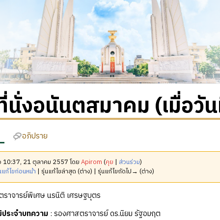
ี่นั่งอนันตสมาคม (เมื่อวั
อภิปราย
มื่อ 10:37, 21 ตุลาคม 2557 โดย
Apirom
(
คุย
|
ส่วนร่วม
)
นแก้ไขก่อนหน้า
| รุ่นแก้ไขล่าสุด (ต่าง) | รุ่นแก้ไขถัดไป→ (ต่าง)
ตราจารย์พิเศษ นรนิติ เศรษฐบุตร
ุฒิประจำบทความ
: รองศาสตราจารย์ ดร.นิยม รัฐอมฤต