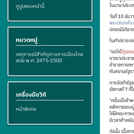
ในนานาประเทศ
ดูปูมของหน้านี้
วันที่ 10 ธัน
พระปกเกล้าเจ้
ปกรณ์นิติธา
หมวดหมู่
ในคำปรารภของ
“ขอให้
รัฐธรร
เหตุการณ์สำคัญทางการเมืองไทย
อาณาประชาชน
สมัย พ.ศ. 2475-2500
ข้าราชการทห
กับสยามรัฐร
การจัดทำรัฐธ
รัชกาลที่ 7 ที
เครื่องมือวิกิ
“ครั้นเมื่อข้
หลักการของผู
หน้าพิเศษ
ให้มีคณะการเ
มีเวลาสำเหนี
ดังนั้น เนื้