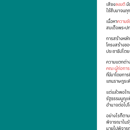
เสียง
ลงมติ
มี
ใช้สืบมาจนทุก
เนื้อหา
ความขั
สมเด็จพระปกเก
การสร้างหลัก
โครงสร้างขอ
ประชาธิปไต
ความแตกต่างห
คณะผู้ก่อกา
ที่มีมาโดยกา
แทนราษฎรเพีย
แต่แล้วพอใกล
รัฐธรรมนูญเพ
อำนาจต่อไปโด
อย่างไรก็ตา
พิจารณาในรัฐ
นายไปพิจารณา