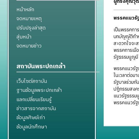
ผู้ทรงคุณว
หน้าหลัก
จดหมายเหตุ
พรรคแนวรั
ปรับปรุงล่าสุด
เป็นพรรคการเม
สุ่มหน้า
บทบัญญัติกำห
สะดวกใจจะสมั
จดหมายข่าว
พรรคการเมือ
รัฐธรรมนูญมี
สถาบันพระปกเกล้า
พรรคแนวรัฐธร
ในเวลาต่อมาเ
เว็บไซต์สถาบัน
รัฐบาลร่วมกั
ปฏิกรรมสงคร
ฐานข้อมูลพระปกเกล้า
แนวรัฐธรรมนู
แลกเปลี่ยนเรียนรู้
พรรคแนวรัฐธ
ข่าวสารจากสถาบัน
ข้อมูลศิษย์เก่า
ข้อมูลนักศึกษา