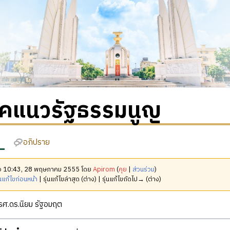
คแนวรัฐธรรมนูญ
อภิปราย
เมื่อ 10:43, 28 พฤษภาคม 2555 โดย
Apirom
(
คุย
|
ส่วนร่วม
)
นแก้ไขก่อนหน้า
| รุ่นแก้ไขล่าสุด (ต่าง) | รุ่นแก้ไขถัดไป→ (ต่าง)
ศ.ดร.นิยม รัฐอมฤต