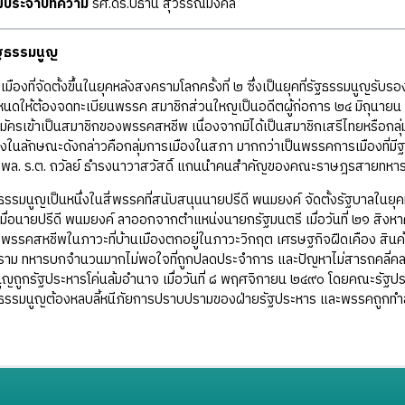
ุฒิประจำบทความ
รศ.ดร.ปธาน สุวรรณมงคล
ฐธรรมนูญ
ืองที่จัดตั้งขึ้นในยุคหลังสงครามโลกครั้งที่ ๒ ซึ่งเป็นยุคที่รัฐธรรมนูญรับ
นดให้ต้องจดทะเบียนพรรค สมาชิกส่วนใหญเป็นอดีตผู้ก่อการ ๒๔ มิถุนายน 
ครเข้าเป็นสมาชิกของพรรคสหชีพ เนื่องจากมิได้เป็นสมาชิกเสรีไทยหรือกลุ
งในลักษณะดังกล่าวคือกลุ่มการเมืองในสภา มากกว่าเป็นพรรคการเมืองท
 พล. ร.ต. ถวัลย์ ธำรงนาวาสวัสดิ์ แกนนำคนสำคัญของคณะราษฎรสายทหารเร
รมนูญเป็นหนึ่งในสี่พรรคที่สนับสนุนนายปรีดี พนมยงค์ จัดตั้งรัฐบาลในยุค
มื่อนายปรีดี พนมยงค์ ลาออกจากตำแหน่งนายกรัฐมนตรี เมื่อวันที่ ๒๑ สิ
บพรรคสหชีพในภาวะที่บ้านเมืองตกอยู่ในภาวะวิกฤต เศรษฐกิจฝืดเคือง สิน
าม ทหารบกจำนวนมากไม่พอใจที่ถูกปลดประจำการ และปัญหาไม่สารถคลี่ค
ญถูกรัฐประหารโค่นล้มอำนาจ เมื่อวันที่ ๘ พฤศจิกายน ๒๔๙๐ โดยคณะรัฐประหา
รรมนูญต้องหลบลี้หนีภัยการปราบปรามของฝ่ายรัฐประหาร และพรรคถูกทำล