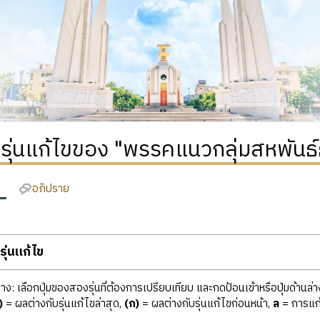
ิรุ่นแก้ไขของ "พรรคแนวกลุ่มสหพันธ์ธ
อภิปราย
ุ่นแก้ไข
ง: เลือกปุ่มของสองรุ่นที่ต้องการเปรียบเทียบ และกดป้อนเข้าหรือปุ่มด้านล่า
)
= ผลต่างกับรุ่นแก้ไขล่าสุด,
(ก)
= ผลต่างกับรุ่นแก้ไขก่อนหน้า,
ล
= การแก้