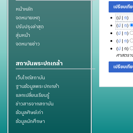
หน้าหลัก
จดหมายเหตุ
ป
ก
1
ไ
ป
ก
ปรับปรุงล่าสุด
4
ม่
ไ
ป
ก
สุ่มหน้า
มี
มี
ม่
9
ไ
ป
ก
จดหมายข่าว
ค
น
มี
สิ
ม่
8
ไ
ป
ก
ว
า
ค
มี
ง
มิ
ม่
ศาสตราจา
า
ค
ว
ค
ห
มี
ถุ
สถาบันพระปกเกล้า
ม
า
ม
ว
า
ค
น
ย่
ม
2
า
ค
ว
า
อ
เว็บไซต์สถาบัน
ย่
5
ม
า
ม
ย
ก
อ
6
ย่
ฐานข้อมูลพระปกเกล้า
ม
2
น
า
ก
อ
6
ย่
5
2
แลกเปลี่ยนเรียนรู้
ร
า
ก
อ
6
5
แ
ข่าวสารจากสถาบัน
ร
า
ก
5
6
ก้
แ
ร
ข้อมูลศิษย์เก่า
า
5
ไ
ก้
แ
ร
ข้อมูลนักศึกษา
ข
ไ
ก้
แ
ข
ไ
ก้