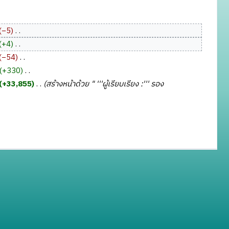
−5
‎
+4
‎
−54
‎
+330
‎
+33,855
‎
สร้างหน้าด้วย " '''ผู้เรียบเรียง :''' รอง