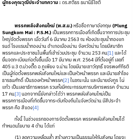
ผู้ทรงคุณวุฒิประจำบทความ
:
ดร.สติธร ธนานิธิโชติ
พรรคพลังสังคมใหม่
(พ.ส.ม.)
หรือชื่อภาษาอังกฤษ
(Plung
Sungkom Mai : P.S.M.)
เป็นพรรคการเมืองที่เกิดขึ้นจากการประชุม
ใหญ่จัดตั้งพรรค เมื่อวันที่ 6 มีนาคม 2563 ณ ห้องประชุมน้ำทองแก
รนด์ โรงแรมน้ำทองน่าน อำเภอเมืองน่าน จังหวัดน่าน โดยมีสมาชิก
พรรคและประชาชนในพื้นที่เข้าร่วมประชุม จำนวน 253 คน
[1]
และได้
ยื่นจดทะเบียนก่อตั้งขึ้นเมื่อ 17 มีนาคม พ.ศ. 2564 มีที่ตั้งอยู่ที่ เลขที่
405 ม.3 ต.ม่วงตึ๊ด อ.ภูเพียง จ.น่าน โดยมีนายเชาว์ฤทธิ์ ขจรพงศ์กีรติ
เป็นผู้ก่อตั้งพรรคพลังสังคมใหม่และเป็นหัวหน้าพรรค และมีนายลำโขง
ธารธนศักดิ์ เป็นรองหัวหน้าพรรค
[2]
ในขณะนั้น และมีนายอังกูร ไผ่
แก้ว เป็นเลขาธิการพรรค รวมทั้งมีคณะกรรมการบริหารพรรค จำนวน
17 คน
[3]
นอกจากนี้ยังกล่าวได้ว่า พรรคพลังสังคมใหม่เป็น
พรรคการเมืองที่เกิดขึ้นจากระดับท้องถิ่นในจังหวัดน่าน มีสีประจำ
พรรค คือ สีแดง
[4]
ทั้งนี้ ในช่วงแรกของการจัดตั้งพรรค พรรคพลังสังคมใหม่ได้
กำหนดนโยบาย 4 ด้าน ได้แก่
(1) ลดความเหลื่อมล้ำ สร้างความเป็นธรรมให้กับสังคม โดยจะ