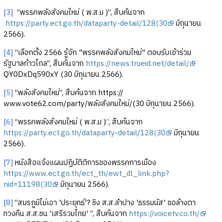
[3]
“พรรคพลังสังคมใหม่ ( พ.ส.ม )”, สืบค้นจาก
https://party.ect.go.th/dataparty-detail/128(30
มิถุนายน
2566).
[4]
“เลือกตั้ง 2566 รู้จัก "พรรคพลังสังคมใหม่" ตอบรับเข้าร่วม
รัฐบาลก้าวไกล”, สืบค้นจาก
https://news.trueid.net/detail/
QY0DxDq590xY (30 มิถุนายน 2566).
[5]
“พลังสังคมใหม่”, สืบค้นจาก https://
www.vote62.com/party/พลังสังคมใหม่/(30 มิถุนายน 2566).
[6]
“พรรคพลังสังคมใหม่ ( พ.ส.ม )
”
, สืบค้นจาก
https://party.ect.go.th/dataparty-detail/128(30
มิถุนายน
2566).
[7]
หนังสือแจ้งแผนปฏิบัติติการของพรรคการเมือง
https://www.ect.go.th/ect_th/ewt_dl_link.php?
nid=11198(30
มิถุนายน 2566).
[8]
“สมรภูมิไม่เอา 'ประยุทธ์'? ชิง ส.ส.ลำปาง 'ธรรมนัส' ขอล้างตา
ทวงคืน ส.ส.ชน 'เสรีรวมไทย' ”, สืบค้นจาก
https://voicetv.co.th/