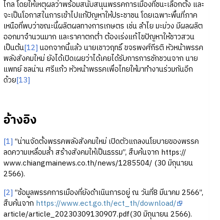
ไกล โดยให้เหตุผลว่าพร้อมสนับสนุนพรรคการเมืองที่ชนะเลือกตั้ง และ
จะเป็นโอกาสในการเข้าไปแก้ปัญหาให้ประชาชน โดยเฉพาะพื้นที่ภาค
เหนือที่พบว่าขณะนี้ผลิตผลทางการเกษตร เช่น ลำไย มะม่วง มีผลผลิต
ออกมาจำนวนมาก และราคาตกต่ำ ต้องเร่งแก้ไขปัญหาให้ชาวสวน
เป็นต้น
[12]
นอกจากนี้แล้ว นายเชาวฤทธิ์ ขจรพงศ์​กีรติ หัวหน้าพรรค
พลังสังคมใหม่ ยังได้เปิดเผยว่าได้เคยได้รับการการชักชวนจาก นาย
แพทย์ ชลน่าน ศรีแก้ว หัวหน้าพรรคเพื่อไทยให้มาทำงานร่วมกันอีก
ด้วย
[13]
อ้างอิง
[1]
“น่านจัดตั้งพรรคพลังสังคมใหม่ เปิดตัวแถลงนโยบายของพรรค
ลดความเหลื่อมล้ำ สร้างสังคมให้เป็นธรรม”, สืบค้นจาก https://
www.chiangmainews.co.th/news/1285504/ (30 มิถุนายน
2566).
[2]
“ข้อมูลพรรคการเมืองที่ยังดำเนินการอยู่ ณ วันที่8 มีนาคม 2566”,
สืบค้นจาก
https://www.ect.go.th/ect_th/download/
article/article_20230309130907.pdf(30 มิถุนายน 2566).