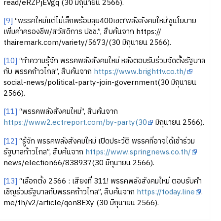
read/eRZPjEVgq (30 มิถุนายน 2566).
[9]
“พรรคใหม่แต่ไม่เล็กพร้อมลุย400เขต’พลังสังคมใหม่’ชูนโยบาย
เพิ่มค่าครองชีพ/สวัสดิการ ปชช.”, สืบค้นจาก https://
thairemark.com/variety/5673/(30 มิถุนายน 2566).
[10]
“ทำความรุ้จัก พรรคพลังสังคมใหม่ หลังตอบรับร่วมจัดตั้งรัฐบาล
กับ พรรคก้าวไกล”, สืบค้นจาก
https://www.brighttv.co.th/
social-news/political-party-join-government(30 มิถุนายน
2566).
[11]
“พรรคพลังสังคมใหม่”, สืบค้นจาก
https://www2.ectreport.com/by-party(30
มิถุนายน 2566).
[12]
“รู้จัก พรรคพลังสังคมใหม่ เปิดประวัติ พรรคที่อาจได้เข้าร่วม
รัฐบาลก้าวไกล”, สืบค้นจาก
https://www.springnews.co.th/
news/election66/838937(30 มิถุนายน 2566).
[13]
“เลือกตั้ง 2566 : เสียงที่ 311! พรรคพลังสังคมใหม่ ตอบรับคำ
เชิญร่วมรัฐบาลกับพรรคก้าวไกล”, สืบค้นจาก
https://today.line
.
me/th/v2/article/qon8EXy (30 มิถุนายน 2566).