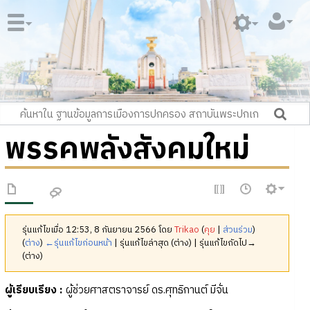
พรรคพลังสังคมใหม่
รุ่นแก้ไขเมื่อ 12:53, 8 กันยายน 2566 โดย
Trikao
(
คุย
|
ส่วนร่วม
)
(
ต่าง
)
←รุ่นแก้ไขก่อนหน้า
| รุ่นแก้ไขล่าสุด (ต่าง) | รุ่นแก้ไขถัดไป→
(ต่าง)
ผู้เรียบเรียง
:
ผู้ช่วยศาสตราจารย์ ดร.ศุทธิกานต์ มีจั่น