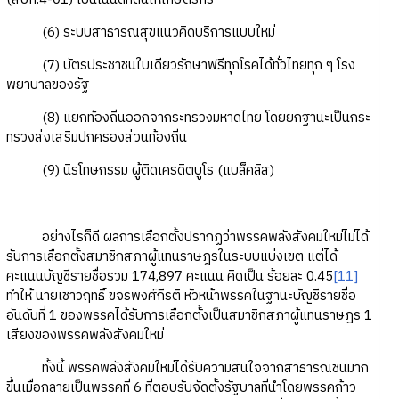
(6) ระบบสาธารณสุขแนวคิดบริการแบบใหม่
(7) บัตรประชาชนใบเดียวรักษาฟรีทุกโรคได้ทั่วไทยทุก ๆ โรง
พยาบาลของรัฐ
(8) แยกท้องถิ่นออกจากระทรวงมหาดไทย โดยยกฐานะเป็นกระ
ทรวงส่งเสริมปกครองส่วนท้องถิ่น
(9) นิรโทษกรรม ผู้ติดเครดิตบูโร (แบล็คลิส)
อย่างไรก็ดี ผลการเลือกตั้งปรากฏว่าพรรคพลังสังคมใหม่ไม่ได้
รับการเลือกตั้งสมาชิกสภาผู้แทนราษฎรในระบบแบ่งเขต แต่ได้
คะแนนบัญชีรายชื่อรวม 174,897 คะแนน คิดเป็น ร้อยละ 0.45
[11]
ทำให้ นายเชาวฤทธิ์ ขจรพงศ์กีรติ หัวหน้าพรรคในฐานะบัญชีรายชื่อ
อันดับที่ 1 ของพรรคได้รับการเลือกตั้งเป็นสมาชิกสภาผู้แทนราษฎร 1
เสียงของพรรคพลังสังคมใหม่
ทั้งนี้ พรรคพลังสังคมใหม่ได้รับความสนใจจากสาธารณชนมาก
ขึ้นเมื่อกลายเป็นพรรคที่ 6 ที่ตอบรับจัดตั้งรัฐบาลที่นำโดยพรรคก้าว