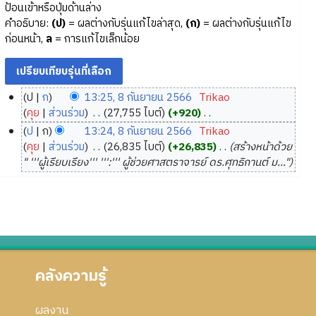
ป้อนเข้าหรือปุ่มด้านล่าง
คำอธิบาย:
(ป)
= ผลต่างกับรุ่นแก้ไขล่าสุด,
(ก)
= ผลต่างกับรุ่นแก้ไข
ก่อนหน้า,
ล
= การแก้ไขเล็กน้อย
ป
ก
13:25, 8 กันยายน 2566
‎
Trikao
8
คุย
ส่วนร่วม
‎
27,755 ไบต์
+920
‎
กั
ไ
ป
ก
13:24, 8 กันยายน 2566
‎
Trikao
ม่
น
คุย
ส่วนร่วม
‎
26,835 ไบต์
+26,835
‎
สร้างหน้าด้วย
มี
ย
" '''ผู้เรียบเรียง''' ''':''' ผู้ช่วยศาสตราจารย์ ดร.ศุทธิกานต์ ม..."
ค
า
ว
ย
า
น
ม
2
ย่
5
อ
6
ก
คลังความรู้
6
า
ร
ผลงาน
แ