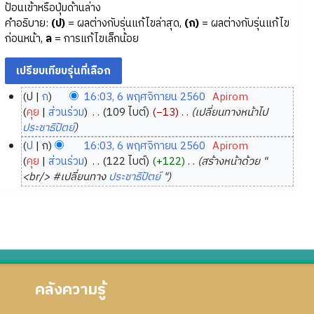
ป้อนเข้าหรือปุ่มด้านล่าง
คำอธิบาย:
(ป)
= ผลต่างกับรุ่นแก้ไขล่าสุด,
(ก)
= ผลต่างกับรุ่นแก้ไข
ก่อนหน้า,
ล
= การแก้ไขเล็กน้อย
ป
ก
16:03, 6 พฤศจิกายน 2560
‎
Apirom
6
คุย
ส่วนร่วม
‎
109 ไบต์
−13
‎
เปลี่ยนทางหน้าไป
พ
ประชาธิปัตย์
ฤ
ป
ก
16:03, 6 พฤศจิกายน 2560
‎
Apirom
ศ
คุย
ส่วนร่วม
‎
122 ไบต์
+122
‎
สร้างหน้าด้วย "
จิ
<br/> #เปลี่ยนทาง
ประชาธิปัตย์
"
ก
า
ย
น
2
5
คลังความรู้
6
0