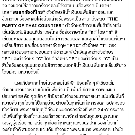
วง วงนอกมีข้อความครึ่งวงกลมโค้งส่วนบนชื่อพรรคเป็นภาษา
ไทย
“พรรคท้องที่ไทย”
ตัวอักษรสีน้ำเงินบนพื้นสีเทาอ่อน และ
ข้อความครึ่งวงกลมโค้งส่วนล่างชื่อพรรคเป็นภาษาอังกฤษ
“THE
PARTY OF THAI COUNTIES”
ตัวอักษรสีขาวบนพื้นสีเขียวเข้ม
เช่นเดียวกับสีแผนที่ประเทศไทย ชื่อย่อภาษาไทย
“ท.”
โดย
“ท”
สี
เขียวมะกอกลอยดุนนูนขอบในสีขาวขอบนอก และจุดสีน้ำเงินบนพื้นหก
เหลี่ยมสีขาว และชื่อย่อภาษาอังกฤษ
“PTC”
ตัวอักษร
“T”
ตรง
กลางสีเขียวมะกอกขอบนอก สีขาวและสีน้ำเงินสูงกว่าตัวอักษร
“P”
และตัวอักษร
“C”
โดยตัวอักษร
“P”
และตัวอักษร
“C”
เป็น
สีน้ำเงินลอยดุนนูนขอบในสีขาวขอบนอกสีน้ำเงินบนพื้นหกเหลี่ยมสีขาว
โดยมีความหมายดังนี้
แผนที่ประเทศไทยในวงกลมในสีฟ้า มีจุดเล็ก ๆ สีเขียวเข้ม
จำนวนมากมายหนาแน่นเต็มพื้นที่จนเป็นพื้นสีเขียวบนภาพแผนที่
ประเทศไทย คือ จุดเล็ก ๆ สีเขียวเข้มจำนวนมากมายหนาแน่นเต็มพื้นที่
หมายถึง ทุกท้องที่ที่เป็นหมู่บ้าน ตำบลในทุกพื้นที่ที่มีการจัดการปกครอง
ท้องที่ตามพระราชบัญญัติลักษณะปกครองท้องที่ พ.ศ. 2457 กระจาย
เต็มพื้นที่ทุกท้องที่ตามแผนที่ราชอาณาจักรไทยอันอุดมสมบูรณ์และ
เจริญรุ่งเรือง หมายถึง ทุกท้องที่ทุกหนทุกแห่งมีนักปกครองท้องที่ที่
จงรักภักดี สนองคุณแผ่นดิน ทำงานต่างพระเนตร พระกรรณ บำบัด