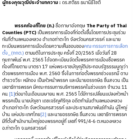
ผู้ทรงคุณวุฒิประจำบทความ
:
ดร.สติธร ธนานิธิโชติ
พรรคท้องที่ไทย
(ท.)
ชื่อภาษาอังกฤษ
The Party of Thai
Counties (PTC)
เป็นพรรคการเมืองที่ก่อตั้งขึ้นโดยการประชุมร่วม
กันที่ตำบลหนองหลวง อำเภอท่าตะโก จังหวัดนครสวรรค์ และนาย
ทะเบียนพรรคการเมืองโดยความเห็นชอบของ
คณะกรรมการการเลือก
ตั้ง_(กกต.)
ตามมติในการประชุม ครั้งที่ 20/2565 เมื่อวันที่ 28
กุมภาพันธ์ พ.ศ. 2565 ได้จดทะเบียนจัดตั้งพรรคการเมืองชื่อพรรค
ท้องที่ไทยตาม มาตรา 17 แห่งพระราชบัญญัติประกอบรัฐธรรมนูญว่า
ด้วยพรรคการเมือง พ.ศ. 2560 ซึ่งในการก่อตั้งพรรคช่วงแรกมี ดาบ
ตำรวจวีระ หมีทอง เป็นหัวหน้าพรรค และมีนายอรรถษิธ ชื่นสงวน เป็น
เลขาธิการพรรค มีคณะกรรมการบริหารพรรคในช่วงแรก จำนวน 11
คน
[1]
ต่อมาในเดือนเมษายน พ.ศ. 2565 ได้มีการเปลี่ยนแปลงหัวหน้า
พรรคเป็น นายบัญชา เดชเจริญศิริกุล อดีตกำนันตำบลหนองหลวง
อำเภอท่าตะโก จังหวัดนครสวรรค์ และประธานสมาพันธ์กำนัน ผู้ใหญ่
บ้าน แห่งประเทศไทย
[2]
และนายอรรถษิธ ชื่นสงวน เลขาธิการพรรค
มีที่ตั้งสำนักงานใหญ่ของพรรคอยู่ที่ เลขที่ 991/4-6 ต.หนองหลวง
อ.ท่าตะโก จ.นครสวรรค์