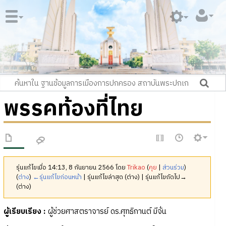
พรรคท้องที่ไทย
รุ่นแก้ไขเมื่อ 14:13, 8 กันยายน 2566 โดย
Trikao
(
คุย
|
ส่วนร่วม
)
(
ต่าง
)
←รุ่นแก้ไขก่อนหน้า
| รุ่นแก้ไขล่าสุด (ต่าง) | รุ่นแก้ไขถัดไป→
(ต่าง)
ผู้เรียบเรียง
:
ผู้ช่วยศาสตราจารย์ ดร.ศุทธิกานต์ มีจั่น