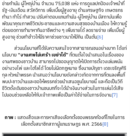
ข่ายกำนัน ผู้ใหญ่บ้าน จำนวน 75,038 แห่ง การดูแลปกป้องเจ้าหน้าที่
รัฐ-เงินเดือน สวัสดิการ เพิ่มเบี้ยผู้สูงอายุ ด้านเศรษฐกิจ เกษตรกร
ทำนา ทำไร่ ทำสวน ปรับค่าตอบแทนกำนัน-ผู้ใหญ่บ้าน มีสถาบันเพื่อ
พัฒนาคุณภาพชีวิตประชาชนและความสงบสุขของบ้านเมือง ให้ความรู้
ต่อยอดการทำมาหากินอาชีพต่าง ๆ เพิ่มรายได้ ลดรายจ่าย เพิ่มเบี้ยผู้
สูงอายุ ช่วยทำข้าวให้มีราคาช่วยชาวนาให้มีกิน เป็นต้น
[6]
ส่วนนโยบายที่ได้รับความสนใจจากสาธารณชนอย่างมาก ได้แก่
นโยบาย
“งานศพไม่เศร้า เขย่าได้”
ที่ตนตั้งใจนำเสนอในเรื่องของ
งานศพของชาวบ้าน สามารถไปขออนุญาตให้เปิดการตั้งวงเล่นพนัน
อย่างวงไพ่ และไฮโลได้ โดยไม่ผิดกฎหมาย ซึ่งนายบัญชา เดชเจริญศิริ
กุล หัวหน้าพรรค นำเสนอว่านโยบายดังกล่าวเกิดจากการที่ตนลงพื้นที่
พบปะชาวบ้านและขอให้พรรคช่วยนำเสนอชูนโยบายนี้ และถือเป็นวิถี
ชีวิตดั้งเดิมของชาวบ้านชนบทที่จะได้นำเงินบางส่วนในการเล่นได้เสีย
ไปมอบช่วยเหลือให้กับเจ้าภาพเพื่อเป็นค่าใช้จ่ายในการจัดงาน
[7]
ภาพ
:
แสดงสื่อและการหาเสียงเลือกตั้งของพรรคท้องที่ไทยในการ
เลือกตั้งสมาชิกสภาผู้แทนราษฎร พ.ศ. 2566
[8]