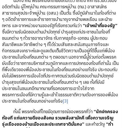
นอกจากนี้ พรรคท้องที่ไทยยังถือได้ว่าเกิดจากการรวมตัวของ
อดีตกำนัน ผู้ใหญ่บ้าน คณะกรรมการหมู่บ้าน (กม.) อาสาสมัคร
สาธารณสุขประจำหมู่บ้าน (อสม.) เป็นต้น ซึ่งมีภูมิลำเนาในท้องที่ต่าง
ๆ อดีตข้าราชการและข้าราชการบำนาญจากฝ่ายพลเรือน และฝ่าย
ทหาร และจากหน่วยงานของรัฐที่เรียกรวมกันว่า
“เจ้าหน้าที่ของรัฐ”
ซึ่งมีความรับผิดชอบด้านบำบัดทุกข์ บำรุงสุขแก่ประชาชนในท้องที่
ชนบทต่าง ๆ ทั่วราชอาณาจักร กับภาคธุรกิจ-เอกชน ผู้ประกอบ
สัมมาชีพและวิชาชีพต่าง ๆ ที่ได้ร่วมเสียสละสนับสนุนภารกิจและ
กิจกรรมสงเคราะห์และดูแลเติมเต็มชีวิตความเป็นอยู่ที่ดีขึ้นแก่พี่น้อง
ประชาชนในท้องที่ชนบทต่าง ๆ ตลอดมา นอกจากนี้ผู้ร่วมก่อตั้งพรรค
ยังเชื่อว่าราชการบริหารส่วนภูมิภาคและการปกครองท้องที่เท่านั้น เป็น
ที่พึ่งเดียวของพี่น้องประชาชนในท้องที่ชนบทอย่างแท้จริง ประกอบกับ
ยังไม่มีพรรคการเมืองใดที่ประกาศตนร่วมรับผิดชอบด้านบำบัดทุกข์
บำรุงสุขแก่พี่น้องประชาชนในท้องที่ชนบทต่าง ๆ เลย ทั้งที่ยังมี
ประชาชนในชนบทอีกมากมายที่รอคอยการเอาใจใส่จาก
พรรคการเมืองที่มีความรู้และเข้าใจธรรมชาติความต้องการของพี่น้อง
ประชาชนในท้องที่ชนบทอย่างแท้จริง
[3]
ทั้งนี้ พรรคท้องที่ไทยมีอุดมการณ์ของพรรคที่ว่า
“นักปกครอง
ท้องที แก่นความดีของสังคม รวมพลังสามัคคี เพื่อความเจริญ
รุ่งเรืองของบ้านเมืองและประเทศชาติมั่นคง”
และคำขวัญ
“ทำ