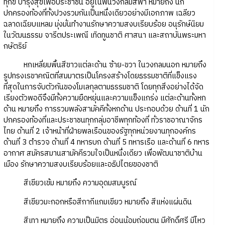
ทุกข์ บำรุงสุขเพื่อประชาชน อยู่ในพื้นวงกลมสีฟ้า หมายถึง นัก
ปกครองท้องที่ทั้งปวงรวมกันเป็นหนึ่งเดียวอย่างมีเอกภาพ เฉลียว
ฉลาดเฉียบแหลม มุ่งมั่นทำงานรักษาความสงบเรียบร้อย อนุรักษ์นิยม
ในวัฒนธรรม จารีตประเพณี เทิดทูนชาติ ศาสนา และสถาบันพระมหา
กษัตริย์
หกเหลี่ยมพื้นสีขาวแต่ละด้าน ซ้าย-ขวา ในวงกลมนอก หมายถึง
รูปทรงเรขาคณิตที่สมมาตรเป็นโครงสร้างโดยธรรมชาติที่แข็งแรง
ที่สุดในการจับตัวกันของโมเลกุลตามธรรมชาติ โดยทุกสิ่งอย่างได้จัด
เรียงตัวพอดีจึงมีทั้งความยืดหยุ่นและความแข็งแกร่ง แต่ละด้านทั้งหก
ด้าน หมายถึง การรวมพลังสามัคคีทั้งหกด้าน ประกอบด้วย ด้านที่ 1 นัก
ปกครองท้องที่และประชาชนทุกกลุ่มอาชีพทุกท้องที่ ทั่วราชอาณาจักร
ไทย ด้านที่ 2 เจ้าหน้าที่ฝ่ายพลเรือนของรัฐทุกหน่วยงานทุกองค์กร
ด้านที่ 3 ตำรวจ ด้านที่ 4 ทหารบก ด้านที่ 5 ทหารเรือ และด้านที่ 6 ทหาร
อากาศ สมัครสมานสามัคคีรวมใจเป็นหนึ่งเดียว เพื่อพัฒนาชาติบ้าน
เมือง รักษาความสงบเรียบร้อยและอธิปไตยของชาติ
สีเขียวเข้ม หมายถึง ความอุดมสมบูรณ์
สีเขียวมะกอกหรือสีกากีแกมเขียว หมายถึง สีแห่งแผ่นดิน
สีเทา หมายถึง ความเป็นมิตร อ่อนน้อมถ่อมตน มีศักดิ์ศรี มีไหว