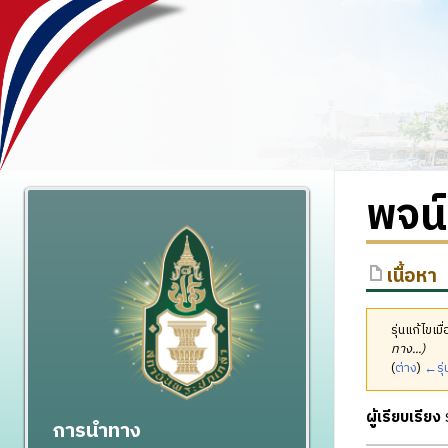
พจน์
เนื้อหา
รุ่นแก้ไข
ทาง...)
(
ต่าง
)
←รุ่
ผู้เรียบเรียง
ร
การนำทาง