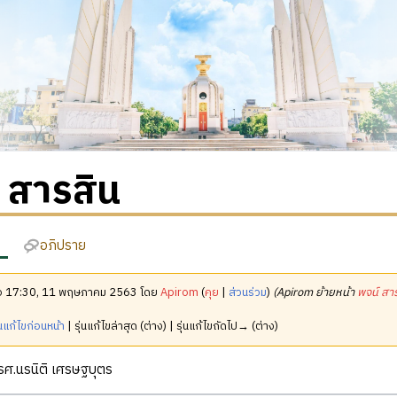
 สารสิน
อภิปราย
เมื่อ 17:30, 11 พฤษภาคม 2563 โดย
Apirom
(
คุย
|
ส่วนร่วม
)
(Apirom ย้ายหน้า
พจน์ สา
นแก้ไขก่อนหน้า
| รุ่นแก้ไขล่าสุด (ต่าง) | รุ่นแก้ไขถัดไป→ (ต่าง)
ศ.นรนิติ เศรษฐบุตร