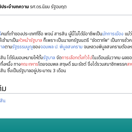
ุฒิประจำบทความ
รศ.ดร.นิยม รัฐอมฤต
ี
คนที่เก้าของประเทศที่ชื่อ พจน์ สารสิน ผู้นี้ไม่ได้มีอาชีพเป็น
นักการเมือง
แม้ว
ด้เข้ามาเป็น
หัวหน้ารัฐบาล
ก็เพราะเป็นนายกรัฐมนตรี “ขัดตาทัพ” เป็นการชั่วค
บาล
ตาม
รัฐธรรมนูญ
ของ
จอมพล ป. พิบูลสงคราม
จนหลวงพิบูลสงครามต้องหนี
ิน ได้รับมอบหมายให้ตั้ง
รัฐบาล
จัด
การเลือกตั้งทั่วไป
ในเดือนธันวาคม ผลขอ
ึ่งหนึ่ง ทาง
คณะทหาร
โดยจอมพล สฤษดิ์ ธนะรัชต์ จึงได้รวมสมาชิกพรรค
สห
ิน ซึ่งเป็นรัฐบาลอยู่ประมาณ 3 เดือน
ติม
สิน