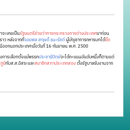
่าจะเคยเป็น
รัฐมนตรีช่วยว่าการ
กระทรวงการต่างประเทศ
มาก่อน
ราว หลังจากที่
จอมพล สฤษดิ์ ธนะรัชต์
ผู้บัญชาการทหารบกได้
ยึด
ออกนอกประเทศเมื่อวันที่ 16 กันยายน พ.ศ. 2500
งการเลือกตั้งแม้พรรค
ประชาธิปัตย์
จะได้คะแนนอันดับหนึ่งก็ตามแต่
ภูมิ
กับส.ส.อิสระและ
สมาชิกสภาประเภทสอง
ตั้งรัฐบาลรับงานจาก