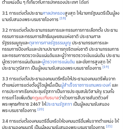
ตำแหน่งอื่น ๆ ที่เกี่ยวกับการปกครองประเทศ ได้แก่
3.1 การแต่งตั้งประธาน
ศาลปกครอง
สูงสุด ให้นายกรัฐมนตรีเป็นผู้ลง
[18]
นามรับสนองพระบรมราชโองการ
3.2 การแต่งตั้งประธานกรรมการและกรรมการการเลือกตั้ง ประธาน
กรรมการและกรรมการสิทธิมนุษยชนแห่งชาติ ประธานศาล
รัฐธรรมนูญและ
ตุลาการศาลรัฐธรรมนูญ
ประธานกรรมการและ
กรรมการป้องกันและปราบปรามการทุจริตแห่งชาติ ประธานกรรมการ
และกรรมการตรวจเงินแผ่นดินและผู้ว่าการตรวจเงินแผ่นดิน ประธาน
ผู้ตรวจการแผ่นดินและ
ผู้ตรวจการแผ่นดิน
และอัยการสูงสุด ให้
[19]
ประธานวุฒิสภา เป็นผู้ลงนามรับสนองพระบรมราชโองการ
3.3 การแต่งตั้งประธานองคมนตรีหรือให้ประธานองคมนตรีพ้นจาก
ตำแหน่งการแต่งตั้งผู้ใดผู้หนึ่งเป็น
ผู้สำเร็จราชการแทนพระองค์
และ
การประกาศเรียกประชุมรัฐสภาเป็นการประชุมสมัยวิสามัญ รวมทั้ง
การแก้ไขเพิ่มเติม
กฏมนเฑียรบาล
ว่าด้วยการสืบราชสันตติวงศ์
พระพุทธศักราช 2467 ให้
ประธานรัฐสภา
เป็นผู้ลงนามรับสนอง
[20]
พระบรมราชโองการ
3.4 การแต่งตั้งองคมนตรีอื่นหรือให้องคมนตรีอื่นพ้นจากตำแหน่ง ให้
[21]
ประธานองคมนตรี เป็นผู้ลงนามรับสนองพระบรมราชโองการ