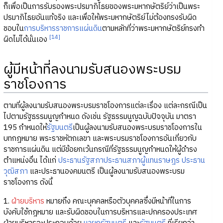
ก็เพื่อเป็นการรับรองพระปรมาภิไธยของพระมหากษัตริย์ว่าเป็นพระ
ปรมาภิไธยอันแท้จริง และเพื่อให้พระมหากษัตริย์ไม่ต้องทรงรับผิด
ชอบใน
การบริหารราชการแผ่นดิน
ตามหลักที่ว่าพระมหากษัตริย์ทรงทำ
[14]
ผิดไม่ได้นั่นเอง
ผู้มีหน้าที่ลงนามรับสนองพระบรม
ราชโองการ
ตามที่ผู้ลงนามรับสนองพระบรมราชโองการแต่ละเรื่อง แต่ละกรณีเป็น
ไปตามรัฐธรรมนูญกำหนด ดังเช่น รัฐธรรมนูญฉบับปัจจุบัน มาตรา
195 กำหนดให้
รัฐมนตรี
เป็นผู้ลงนามรับสนองพระบรมราชโองการใน
บทกฎหมาย พระราชหัตถเลขา และพระบรมราชโองการอันเกี่ยวกับ
ราชการแผ่นดิน แต่มีข้อยกเว้นกรณีที่รัฐธรรมนูญกำหนดให้ผู้ดำรง
ตำแหน่งอื่น ได้แก่
ประธานรัฐสภา
ประธานสภาผู้แทนราษฎร
ประธาน
วุฒิสภา
และประธานองคมนตรี เป็นผู้ลงนามรับสนองพระบรม
ราชโองการ ดังนี้
1.
ฝ่ายบริหาร
หมายถึง คณะบุคคลหรือตัวบุคคลซึ่งมีหน้าที่ในการ
บังคับใช้กฎหมาย และรับผิดชอบในการบริหารและปกครองประเทศ