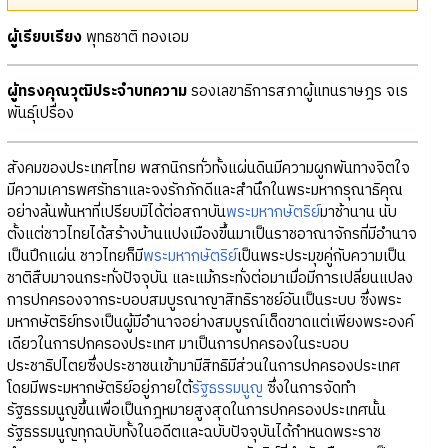
ผู้เรียบเรียง
พุทธชาติ ทองเอม
ผู้ทรงคุณวุฒิประจำบทความ
รองเลขาธิการสภาผู้แทนราษฎร จเร
พันธุ์เปรื่อง
สังคมของประเทศไทย พสกนิกรทั่วทั้งแผ่นดินมีความผูกพันทางจิตใจ
มีความเคารพศรัทธาและจงรักภักดีและสำนึกในพระมหากรุณาธิคุณ
อย่างล้นพ้นหาที่เปรียบมิได้ต่อสถาบัน
พระมหากษัตริย์
มาช้านาน นับ
ตั้งแต่ชาวไทยได้สร้างบ้านแปงเมืองขึ้นมาเป็นราชอาณาจักรที่มีอำนาจ
เป็นปึกแผ่น ชาวไทยก็มี
พระมหากษัตริย์
เป็นพระประมุขคู่กับความเป็น
ชาติสืบมาจนกระทั่งปัจจุบัน และแม้กระทั่งต่อมาเมื่อมีการเปลี่ยนแปลง
การปกครองจากระบอบสมบูรณาญาสิทธิราชย์อันเป็นระบบ ซึ่งพระ
มหากษัตริย์ทรงเป็นผู้มีอำนาจอย่างสมบูรณ์เด็ดขาดแต่เพียงพระองค์
เดียวในการปกครองประเทศ มาเป็นการปกครองในระบอบ
ประชาธิปไตยซึ่งประชาชนเข้ามามีสิทธิมีส่วนในการปกครองประเทศ
โดยมีพระมหากษัตริย์อยู่ภายใต้
รัฐธรรมนูญ
ซึ่งในการจัดทำ
รัฐธรรมนูญขึ้นเพื่อเป็นกฎหมายสูงสุดในการปกครองประเทศนั้น
รัฐธรรมนูญทุกฉบับทั้งในอดีตและฉบับปัจจุบันได้กำหนดพระราช