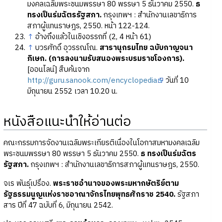
มงคลเฉลิมพระชนมพรรษา 80 พรรษา 5 ธันวาคม 2550.
ธ
ทรงเป็นร่มฉัตรรัฐสภา.
กรุงเทพฯ : สำนักงานเลขาธิการ
สภาผู้แทนราษฎร, 2550. หน้า 122-124.
↑
อ้างถึงแล้วในเชิงอรรถที่ (2, 4 หน้า 61)
↑
บวรศักดิ์ อุวรรณโณ.
สารานุกรมไทย ฉบับกาญจนา
ภิเษก. (การลงนามรับสนองพระบรมราชโองการ).
[ออนไลน์] สืบค้นจาก
http://guru.sanook.com/encyclopedia
วันที่ 10
มิถุนายน 2552 เวลา 10.20 น.
หนังสือแนะนำให้อ่านต่อ
คณะกรรมการจัดงานเฉลิมพระเกียรติเนื่องในโอกาสมหามงคลเฉลิม
พระชนมพรรษา 80 พรรษา 5 ธันวาคม 2550.
ธ ทรงเป็นร่มฉัตร
รัฐสภา.
กรุงเทพฯ : สำนักงานเลขาธิการสภาผู้แทนราษฎร, 2550.
จเร พันธุ์เปรื่อง.
พระราชอำนาจของพระมหากษัตริย์ตาม
รัฐธรรมนูญแห่งราชอาณาจักรไทยพุทธศักราช 2540.
รัฐสภา
สาร ปีที่ 47 ฉบับที่ 6, มิถุนายน 2542.