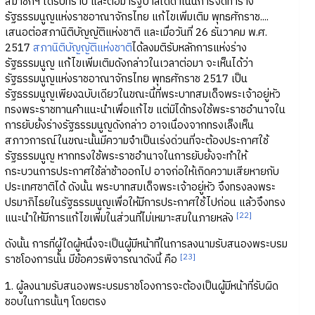
สมาชิกฯ ได้รับทราบ และต่อมารัฐบาลได้ดำเนินการจัดทำร่าง
รัฐธรรมนูญแห่งราชอาณาจักรไทย แก้ไขเพิ่มเติม พุทธศักราช....
เสนอต่อสภานิติบัญญัติแห่งชาติ และเมื่อวันที่ 26 ธันวาคม พ.ศ.
2517
สภานิติบัญญัติแห่งชาติ
ได้ลงมติรับหลักการแห่งร่าง
รัฐธรรมนูญ แก้ไขเพิ่มเติมดังกล่าวในเวลาต่อมา จะเห็นได้ว่า
รัฐธรรมนูญแห่งราชอาณาจักรไทย พุทธศักราช 2517 เป็น
รัฐธรรมนูญเพียงฉบับเดียวในขณะนี้ที่พระบาทสมเด็จพระเจ้าอยู่หัว
ทรงพระราชทานคำแนะนำเพื่อแก้ไข แต่มิได้ทรงใช้พระราชอำนาจใน
การยับยั้งร่างรัฐธรรมนูญดังกล่าว อาจเนื่องจากทรงเล็งเห็น
สภาวการณ์ในขณะนั้นมีความจำเป็นเร่งด่วนที่จะต้องประกาศใช้
รัฐธรรมนูญ หากทรงใช้พระราชอำนาจในการยับยั้งจะทำให้
กระบวนการประกาศใช้ล่าช้าออกไป อาจก่อให้เกิดความเสียหายกับ
ประเทศชาติได้ ดังนั้น พระบาทสมเด็จพระเจ้าอยู่หัว จึงทรงลงพระ
ปรมาภิไธยในรัฐธรรมนูญเพื่อให้มีการประกาศใช้ไปก่อน แล้วจึงทรง
[22]
แนะนำให้มีการแก้ไขเพิ่มในส่วนที่ไม่เหมาะสมในภายหลัง
ดังนั้น การที่ผู้ใดผู้หนึ่งจะเป็นผู้มีหน้าที่ในการลงนามรับสนองพระบรม
[23]
ราชโองการนั้น มีข้อควรพิจารณาดังนี้ คือ
1. ผู้ลงนามรับสนองพระบรมราชโองการจะต้องเป็นผู้มีหน้าที่รับผิด
ชอบในการนั้นๆ โดยตรง