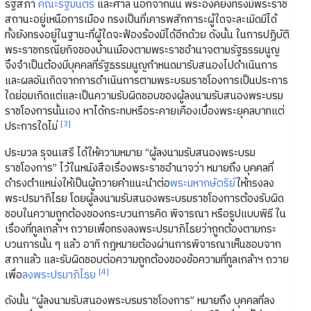
รัฐสภา
คณะรัฐมนตรี
และศาล นอกจากนั้น พระองค์ยังทรงมีพระราช
สถานะอยู่เหนือการเมือง ทรงเป็นที่เคารพสักการะผู้ใดจะละเมิดมิได้
ทั้งยังทรงอยู่ในฐานะที่ผู้ใดจะฟ้องร้องมิได้อีกด้วย ดังนั้น ในการปฏิบัติ
พระราชกรณียกิจของบ้านเมืองตามพระราชอำนาจตามรัฐธรรมนูญ
จึงจำเป็นต้องมีบุคคลที่รัฐธรรมนูญกำหนดมารับสนองไปดำเนินการ
และผลอันเกิดจากการดำเนินการตามพระบรมราชโองการเป็นประการ
ใดย่อมเกิดแต่และเป็นความรับผิดชอบของผู้ลงนามรับสนองพระบรม
ราชโองการนั้นเอง หาได้กระทบหรือระคายเคืองเบื้องพระยุคลบาทแต่
[3]
ประการใดไม่
ประมวล รุจนเสรี ได้ให้ความหมาย “ผู้ลงนามรับสนองพระบรม
ราชโองการ” ไว้ในหนังสือเรื่องพระราชอำนาจว่า หมายถึง บุคคลที่
ดำรงตำแหน่งให้เป็นผู้ถวายคำแนะนำต่อ
พระมหากษัตริย์
ให้ทรงลง
พระปรมาภิไธย โดยผู้ลงนามรับสนองพระบรมราชโองการต้องรับผิด
ชอบในความถูกต้องของกระบวนการคิด พิจารณา หรือรูปแบบพิธี ใน
เรื่องที่ทูลเกล้าฯ ถวายเพื่อทรงลงพระปรมาภิไธยว่าถูกต้องตามกระ
บวนการนั้น ๆ แล้ว อาทิ กฎหมายต้องผ่านการพิจารณาเห็นชอบจาก
สภาแล้ว และรับผิดชอบต่อความถูกต้องของข้อความที่ทูลเกล้าฯ ถวาย
[4]
เพื่อ
ลงพระปรมาภิไธย
ดังนั้น “ผู้ลงนามรับสนองพระบรมราชโองการ” หมายถึง บุคคลที่ลง