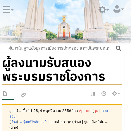
ผู้ลงนามรับสนอง
พระบรมราชโองการ
รุ่นแก้ไขเมื่อ 11:28, 4 พฤศจิกายน 2556 โดย
Apirom
(
คุย
|
ส่วน
ร่วม
)
(
ต่าง
)
←รุ่นแก้ไขก่อนหน้า
| รุ่นแก้ไขล่าสุด (ต่าง) | รุ่นแก้ไขถัดไป→
(ต่าง)