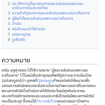
2
ประวัติความเป็นมาของการลงนามรับสนองพระบรม
ราชโองการในประเทศไทย
3
ความสำคัญของการลงนามรับสนองพระบรมราชโองการ
4
ผู้มีหน้าที่ลงนามรับสนองพระบรมราชโองการ
5
อ้างอิง
6
หนังสือแนะนำให้อ่านต่อ
7
บรรณานุกรม
8
ดูเพิ่มเติม
ความหมาย
คณิน บุญสุวรรณ ได้ให้ความหมาย “ผู้ลงนามรับสนองพระบรม
ราชโองการ” ไว้ในหนังสือปทานุกรมศัพท์รัฐสภาและการเมืองไทย
(ฉบับสมบูรณ์)ว่า บุคคลที่
รัฐธรรมนูญ
กำหนดบังคับให้ลงนามเพื่อ
แสดงความรับผิดชอบและรับทราบในการนำพระบรมราชโองการของ
พระมหากษัตริย์ไปดำเนินการให้เกิดประโยชน์สุขกับประชาชน
ประเทศไทยมีการปกครองระบอบประชาธิปไตยอันมีพระมหากษัตริย์
ทรงเป็นประมุข ซึ่งทรงใช้
อำนาจอธิปไตย
ของปวงชนชาวไทยทาง