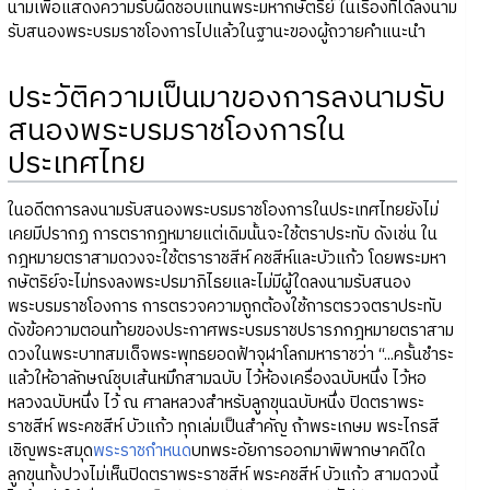
นามเพื่อแสดงความรับผิดชอบแทนพระมหากษัตริย์ ในเรื่องที่ได้ลงนาม
รับสนองพระบรมราชโองการไปแล้วในฐานะของผู้ถวายคำแนะนำ
ประวัติความเป็นมาของการลงนามรับ
สนองพระบรมราชโองการใน
ประเทศไทย
ในอดีตการลงนามรับสนองพระบรมราชโองการในประเทศไทยยังไม่
เคยมีปรากฏ การตรากฎหมายแต่เดิมนั้นจะใช้ตราประทับ ดังเช่น ใน
กฎหมายตราสามดวงจะใช้ตราราชสีห์ คชสีห์และบัวแก้ว โดยพระมหา
กษัตริย์จะไม่ทรงลงพระปรมาภิไธยและไม่มีผู้ใดลงนามรับสนอง
พระบรมราชโองการ การตรวจความถูกต้องใช้การตรวจตราประทับ
ดังข้อความตอนท้ายของประกาศพระบรมราชปรารภกฎหมายตราสาม
ดวงในพระบาทสมเด็จพระพุทธยอดฟ้าจุฬาโลกมหาราชว่า “...ครั้นชำระ
แล้วให้อาลักษณ์ชุบเส้นหมึกสามฉบับ ไว้ห้องเครื่องฉบับหนึ่ง ไว้หอ
หลวงฉบับหนึ่ง ไว้ ณ ศาลหลวงสำหรับลูกขุนฉบับหนึ่ง ปิดตราพระ
ราชสีห์ พระคชสีห์ บัวแก้ว ทุกเล่มเป็นสำคัญ ถ้าพระเกษม พระไกรสี
เชิญพระสมุด
พระราชกำหนด
บทพระอัยการออกมาพิพากษาคดีใด
ลูกขุนทั้งปวงไม่เห็นปิดตราพระราชสีห์ พระคชสีห์ บัวแก้ว สามดวงนี้