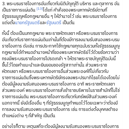
3. พระบรมราชโองการอันเกี่ยวกับนิติบัญญัติ บริหาร และตุลาการ อัน
[13]
เป็นราชการแผ่นดิน
ได้แก่ คำสั่งของพระมหากษัตริย์ตามที่
รัฐธรรมนูญหรือกฎหมายอื่น ๆ ให้อำนาจไว้ เช่น พระบรมราชโองการ
แต่งตั้ง
นายกรัฐมนตรี
และ
รัฐมนตรี
เป็นต้น
ทั้งนี้ ต้องเป็นบทกฎหมาย พระราชหัตถเลขา หรือพระบรมราชโองการ
อันเกี่ยวกับราชการแผ่นดินเท่านั้นที่ต้องมีการลงนามรับสนองพระบรม
ราชโองการ ดังเช่น การประกาศใช้กฎหมายทุกฉบับรวมทั้งรัฐธรรมนูญ
กฎหมายได้กำหนดอำนาจหน้าที่ของพระมหากษัตริย์ไว้ด้วยข้อความว่า
ทรงมีพระบรมราชโองการโปรดเกล้า ฯ ให้ตราพระราชบัญญัติฉบับนี้
ขึ้นไว้โดยคำแนะนำและยินยอมของรัฐสภาเท่านั้น ส่วนพระราช
หัตถเลขา หรือพระบรมราชโองการอื่นส่วนพระองค์ที่ไม่เกี่ยวกับ
ราชการแผ่นดินซึ่งพระมหากษัตริย์ทรงลงพระปรมาภิไธยได้เองโดยไม่
ต้องมีผู้ลงนามรับสนองพระบรมราชโองการ อาทิ พระราชหัตถเลขา
ส่วนพระองค์ พระบรมราชโองการสั่งข้าราชบริพารในราชสำนักที่ไม่ใช่
ราชการแผ่นดิน พระบรมราชโองการเกี่ยวกับทรัพย์สินส่วนพระองค์
นอกจากนี้ ยังมีเรื่องอื่น ๆ ที่รัฐธรรมนูญกำหนดไว้โดยเฉพาะว่าต้องมี
การลงนามรับสนองพระบรมราชโองการ เช่น การแต่งตั้งบุคคลดำรง
ตำแหน่งต่าง ๆ ที่สำคัญ เป็นต้น
อย่างไรก็ตาม เหตุผลที่จะต้องมีผู้ลงนามรับสนองพระบรมราชโองการ