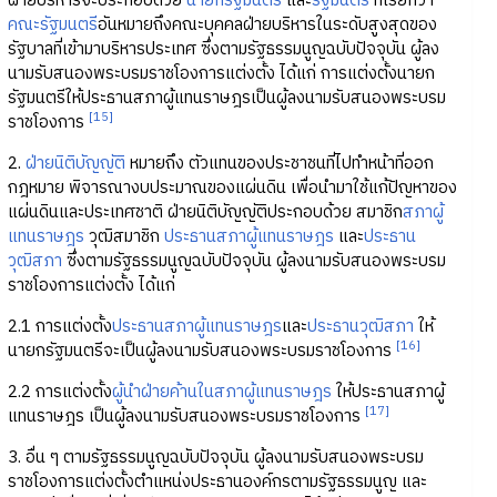
ฝ่ายบริหารจะประกอบด้วย
นายกรัฐมนตรี
และ
รัฐมนตรี
ที่เรียกว่า
คณะรัฐมนตรี
อันหมายถึงคณะบุคคลฝ่ายบริหารในระดับสูงสุดของ
รัฐบาลที่เข้ามาบริหารประเทศ ซึ่งตามรัฐธรรมนูญฉบับปัจจุบัน ผู้ลง
นามรับสนองพระบรมราชโองการแต่งตั้ง ได้แก่ การแต่งตั้งนายก
รัฐมนตรีให้ประธานสภาผู้แทนราษฎรเป็นผู้ลงนามรับสนองพระบรม
[15]
ราชโองการ
2.
ฝ่ายนิติบัญญัติ
หมายถึง ตัวแทนของประชาชนที่ไปทำหน้าที่ออก
กฎหมาย พิจารณางบประมาณของแผ่นดิน เพื่อนำมาใช้แก้ปัญหาของ
แผ่นดินและประเทศชาติ ฝ่ายนิติบัญญัติประกอบด้วย สมาชิก
สภาผู้
แทนราษฎร
วุฒิสมาชิก
ประธานสภาผู้แทนราษฎร
และ
ประธาน
วุฒิสภา
ซึ่งตามรัฐธรรมนูญฉบับปัจจุบัน ผู้ลงนามรับสนองพระบรม
ราชโองการแต่งตั้ง ได้แก่
2.1 การแต่งตั้ง
ประธานสภาผู้แทนราษฎร
และ
ประธานวุฒิสภา
ให้
[16]
นายกรัฐมนตรีจะเป็นผู้ลงนามรับสนองพระบรมราชโองการ
2.2 การแต่งตั้ง
ผู้นำฝ่ายค้านในสภาผู้แทนราษฎร
ให้ประธานสภาผู้
[17]
แทนราษฎร เป็นผู้ลงนามรับสนองพระบรมราชโองการ
3. อื่น ๆ ตามรัฐธรรมนูญฉบับปัจจุบัน ผู้ลงนามรับสนองพระบรม
ราชโองการแต่งตั้งตำแหน่งประธานองค์กรตามรัฐธรรมนูญ และ