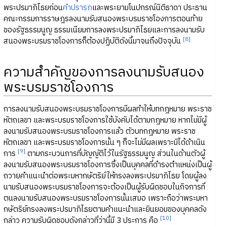
พระปรมาภิไธยก่อน
คำปรารภ
และพระยามโนปกรณ์นิติธาดา ประธาน
คณะกรรมการราษฎรลงนามรับสนองพระบรมราชโองการตอนท้าย
ของรัฐธรรมนูญ ธรรมเนียมการลงพระปรมาภิไธยและการลงนามรับ
[8]
สนองพระบรมราชโองการก็ต้องปฏิบัติดังนี้มาจนถึงปัจจุบัน
ความสำคัญของการลงนามรับสนอง
พระบรมราชโองการ
การลงนามรับสนองพระบรมราชโองการมีผลทำให้บทกฎหมาย พระราช
หัตถเลขา และพระบรมราชโองการใช้บังคับได้ตามกฎหมาย หากไม่มีผู้
ลงนามรับสนองพระบรมราชโองการแล้ว ตัวบทกฎหมาย พระราช
หัตถเลขา และพระบรมราชโองการนั้น ๆ ก็จะไม่มีผลเพราะมิได้ดำเนิน
[9]
การ
ตามกระบวนการที่บัญญัติไว้ในรัฐธรรมนูญ ส่วนในด้านตัวผู้
ลงนามรับสนองพระบรมราชโองการซึ่งเป็นบุคคลที่ดำรงตำแหน่งเป็นผู้
ถวายคำแนะนำต่อพระมหากษัตริย์ให้ทรงลงพระปรมาภิไธย โดยผู้ลง
นามรับสนองพระบรมราชโองการจะต้องเป็นผู้รับผิดชอบในกิจการที่
ตนลงนามรับสนองพระบรมราชโองการนั้นเสมอ เพราะถือว่าพระมหา
กษัตริย์ทรงลงพระปรมาภิไธยตามคำแนะนำและยินยอมของบุคคลดัง
[10]
กล่าว ความรับผิดชอบดังกล่าวที่ว่านี้มี 3 ประการ คือ