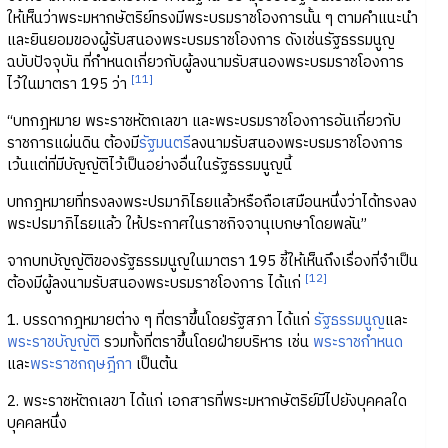
ให้เห็นว่าพระมหากษัตริย์ทรงมีพระบรมราชโองการนั้น ๆ ตามคำแนะนำ
และยินยอมของผู้รับสนองพระบรมราชโองการ ดังเช่นรัฐธรรมนูญ
ฉบับปัจจุบัน ที่กำหนดเกี่ยวกับผู้ลงนามรับสนองพระบรมราชโองการ
[11]
ไว้ในมาตรา 195 ว่า
“บทกฎหมาย พระราชหัตถเลขา และพระบรมราชโองการอันเกี่ยวกับ
ราชการแผ่นดิน ต้องมี
รัฐมนตรี
ลงนามรับสนองพระบรมราชโองการ
เว้นแต่ที่มีบัญญัติไว้เป็นอย่างอื่นในรัฐธรรมนูญนี้
บทกฎหมายที่ทรงลงพระปรมาภิไธยแล้วหรือถือเสมือนหนึ่งว่าได้ทรงลง
พระปรมาภิไธยแล้ว ให้ประกาศในราชกิจจานุเบกษาโดยพลัน”
จากบทบัญญัติของรัฐธรรมนูญในมาตรา 195 ชี้ให้เห็นถึงเรื่องที่จำเป็น
[12]
ต้องมีผู้ลงนามรับสนองพระบรมราชโองการ ได้แก่
1. บรรดากฎหมายต่าง ๆ ที่ตราขึ้นโดยรัฐสภา ได้แก่
รัฐธรรมนูญ
และ
พระราชบัญญัติ
รวมทั้งที่ตราขึ้นโดยฝ่ายบริหาร เช่น
พระราชกำหนด
และ
พระราชกฤษฎีกา
เป็นต้น
2. พระราชหัตถเลขา ได้แก่ เอกสารที่พระมหากษัตริย์มีไปยังบุคคลใด
บุคคลหนึ่ง