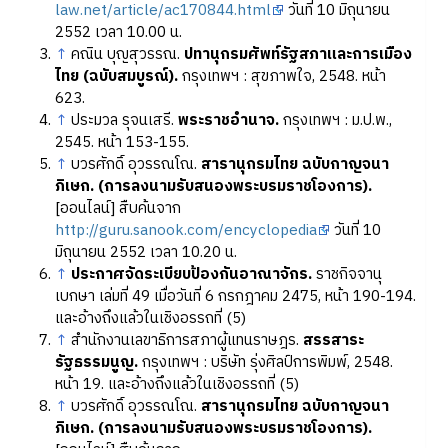
law.net/article/ac170844.html
วันที่ 10 มิถุนายน
2552 เวลา 10.00 น.
↑
คณิน บุญสุวรรณ.
ปทานุกรมศัพท์รัฐสภาและการเมือง
ไทย (ฉบับสมบูรณ์).
กรุงเทพฯ : สุขภาพใจ, 2548. หน้า
623.
↑
ประมวล รุจนเสรี.
พระราชอำนาจ.
กรุงเทพฯ : ม.ป.พ.,
2545. หน้า 153-155.
↑
บวรศักดิ์ อุวรรณโณ.
สารานุกรมไทย ฉบับกาญจนา
ภิเษก. (การลงนามรับสนองพระบรมราชโองการ).
[ออนไลน์] สืบค้นจาก
http://guru.sanook.com/encyclopedia
วันที่ 10
มิถุนายน 2552 เวลา 10.20 น.
↑
ประกาศจัดระเบียบป้องกันอาณาจักร.
ราชกิจจานุ
เบกษา เล่มที่ 49 เมื่อวันที่ 6 กรกฎาคม 2475, หน้า 190-194.
และอ้างถึงแล้วในเชิงอรรถที่ (5)
↑
สำนักงานเลขาธิการสภาผู้แทนราษฎร.
สรรสาระ
รัฐธรรมนูญ.
กรุงเทพฯ : บริษัท รุ่งศิลป์การพิมพ์, 2548.
หน้า 19. และอ้างถึงแล้วในเชิงอรรถที่ (5)
↑
บวรศักดิ์ อุวรรณโณ.
สารานุกรมไทย ฉบับกาญจนา
ภิเษก. (การลงนามรับสนองพระบรมราชโองการ).