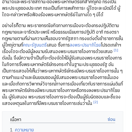
อำนาจและพระราชสถานะของพระมหากษัตริย์ที่สำคัญคือ ทรงเป็น
พระประมุขของประเทศ ทรงเป็นที่เคารพสักการะ ผู้ใดจะละเมิดมิได้ ผู้
ใดจะกล่าวหาหรือฟ้องร้องพระมหากษัตริย์ในทางใด ๆ มิได้
อย่างไรก็ตาม พระราชกรณียกิจทางการเมืองจะต้องทรงปฏิบัติตาม
กฎหมายและจารีตประเพณี หรือธรรมเนียมการปฏิบัติ อาทิ ทรงตรา
กฎหมายตามที่ผ่านความเห็นชอบจากรัฐสภา ทรงแต่งตั้งข้าราชการชั้น
ผู้ใหญ่ตามที่
คณะรัฐมนตรี
เสนอ ซึ่งการ
ลงพระปรมาภิไธย
โปรดเกล้าฯ
[1]
เรื่องใดจะต้องมีผู้ลงนามรับสนองพระบรมราชโองการด้วยเสมอ
ดังนั้น จึงมีความจำเป็นที่จะต้องจัดให้มีผู้รับสนองพระบรมราชโองการ
ในกิจการซึ่งพระมหากษัตริย์ทรงกระทำในฐานะประมุขของรัฐ อัน
เป็นการแสดงให้เห็นว่าพระมหากษัตริย์ทรงมีพระบรมราชโองการนั้น ๆ
ตามคำแนะนำและยินยอมของผู้รับสนองพระบรมราชโองการนั้นเอง
และเมื่อเกิดการวิพากษ์วิจารณ์ทางการเมืองเกี่ยวกับราชการแผ่นดินที่
พระมหากษัตริย์ทรงมีพระบรมราชโองการหรือทรงลงพระปรมาภิไธย
นั้น ผู้รับสนอง พระบรมราชโองการจะต้องเป็นผู้รับผิดชอบและชี้แจง
[2]
แสดงเหตุผลในการที่มีพระบรมราชโองการเช่นว่านั้น
เนื้อหา
1
ความหมาย