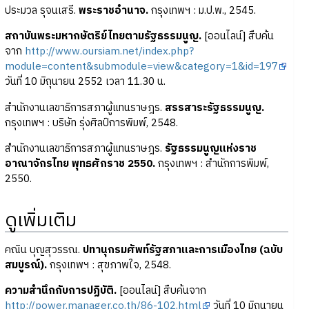
ประมวล รุจนเสรี.
พระราชอำนาจ.
กรุงเทพฯ : ม.ป.พ., 2545.
สถาบันพระมหากษัตริย์ไทยตามรัฐธรรมนูญ.
[ออนไลน์] สืบค้น
จาก
http://www.oursiam.net/index.php?
module=content&submodule=view&category=1&id=197
วันที่ 10 มิถุนายน 2552 เวลา 11.30 น.
สำนักงานเลขาธิการสภาผู้แทนราษฎร.
สรรสาระรัฐธรรมนูญ.
กรุงเทพฯ : บริษัท รุ่งศิลป์การพิมพ์, 2548.
สำนักงานเลขาธิการสภาผู้แทนราษฎร.
รัฐธรรมนูญแห่งราช
อาณาจักรไทย พุทธศักราช 2550.
กรุงเทพฯ : สำนักการพิมพ์,
2550.
ดูเพิ่มเติม
คณิน บุญสุวรรณ.
ปทานุกรมศัพท์รัฐสภาและการเมืองไทย (ฉบับ
สมบูรณ์).
กรุงเทพฯ : สุขภาพใจ, 2548.
ความสำนึกกับการปฏิบัติ.
[ออนไลน์] สืบค้นจาก
http://power.manager.co.th/86-102.html
วันที่ 10 มิถุนายน