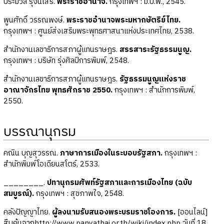
ประมวล รุจนเสรี.
พระราชอำนาจ.
กรุงเทพฯ : ม.ป.พ., 2545.
พูนศักดิ์ วรรณพงษ์.
พระราชอำนาจพระมหากษัตริย์ไทย.
กรุงเทพฯ : ศูนย์ส่งเสริมพระพุทธศาสนาแห่งประเทศไทย, 2538.
สำนักงานเลขาธิการสภาผู้แทนราษฎร.
สรรสาระรัฐธรรมนูญ.
กรุงเทพฯ : บริษัท รุ่งศิลป์การพิมพ์, 2548.
สำนักงานเลขาธิการสภาผู้แทนราษฎร.
รัฐธรรมนูญแห่งราช
อาณาจักรไทย พุทธศักราช 2550.
กรุงเทพฯ : สำนักการพิมพ์,
2550.
บรรณานุกรม
คณิน บุญสุวรรณ.
ภาษาการเมืองในระบอบรัฐสภา.
กรุงเทพฯ :
สำนักพิมพ์โอเดียนสโตร์, 2533.
________.
ปทานุกรมศัพท์รัฐสภาและการเมืองไทย (ฉบับ
สมบูรณ์).
กรุงเทพฯ : สุขภาพใจ, 2548.
คลังปัญญาไทย.
ผู้ลงนามรับสนองพระบรมราชโองการ.
[ออนไลน์]
สืบค้นจากhttp://www.panyathai.or.th/wiki/index.php วันที่ 18