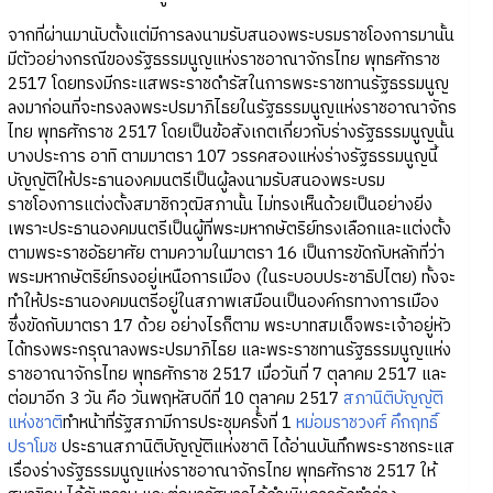
จากที่ผ่านมานับตั้งแต่มีการลงนามรับสนองพระบรมราชโองการมานั้น
มีตัวอย่างกรณีของรัฐธรรมนูญแห่งราชอาณาจักรไทย พุทธศักราช
2517 โดยทรงมีกระแสพระราชดำรัสในการพระราชทานรัฐธรรมนูญ
ลงมาก่อนที่จะทรงลงพระปรมาภิไธยในรัฐธรรมนูญแห่งราชอาณาจักร
ไทย พุทธศักราช 2517 โดยเป็นข้อสังเกตเกี่ยวกับร่างรัฐธรรมนูญนั้น
บางประการ อาทิ ตามมาตรา 107 วรรคสองแห่งร่างรัฐธรรมนูญนี้
บัญญัติให้ประธานองคมนตรีเป็นผู้ลงนามรับสนองพระบรม
ราชโองการแต่งตั้งสมาชิกวุฒิสภานั้น ไม่ทรงเห็นด้วยเป็นอย่างยิ่ง
เพราะประธานองคมนตรีเป็นผู้ที่พระมหากษัตริย์ทรงเลือกและแต่งตั้ง
ตามพระราชอัธยาศัย ตามความในมาตรา 16 เป็นการขัดกับหลักที่ว่า
พระมหากษัตริย์ทรงอยู่เหนือการเมือง (ในระบอบประชาธิปไตย) ทั้งจะ
ทำให้ประธานองคมนตรีอยู่ในสภาพเสมือนเป็นองค์กรทางการเมือง
ซึ่งขัดกับมาตรา 17 ด้วย อย่างไรก็ตาม พระบาทสมเด็จพระเจ้าอยู่หัว
ได้ทรงพระกรุณาลงพระปรมาภิไธย และพระราชทานรัฐธรรมนูญแห่ง
ราชอาณาจักรไทย พุทธศักราช 2517 เมื่อวันที่ 7 ตุลาคม 2517 และ
ต่อมาอีก 3 วัน คือ วันพฤหัสบดีที่ 10 ตุลาคม 2517
สภานิติบัญญัติ
แห่งชาติ
ทำหน้าที่รัฐสภามีการประชุมครั้งที่ 1
หม่อมราชวงศ์ คึกฤทธิ์
ปราโมช
ประธานสภานิติบัญญัติแห่งชาติ ได้อ่านบันทึกพระราชกระแส
เรื่องร่างรัฐธรรมนูญแห่งราชอาณาจักรไทย พุทธศักราช 2517 ให้