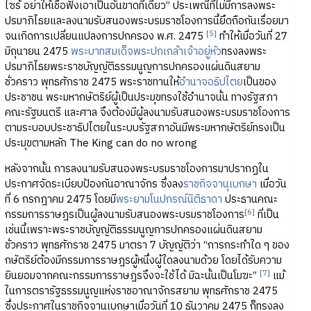
ไซร้ อย่าให้เชื่อฟังเอาเป็นอันขาดทีเดียว” ประเพณีที่ไม่มีการลงพระ
ปรมาภิไธยและลงนามรับสนองพระบรมราชโองการนี้ยึดถือกันเรื่อยมา
[5]
จนเกิดการเปลี่ยนแปลงการปกครอง พ.ศ. 2475
ทำให้เมื่อวันที่ 27
มิถุนายน 2475
พระบาทสมเด็จพระปกเกล้าเจ้าอยู่หัว
ทรงลงพระ
ปรมาภิไธยพระราชบัญญัติธรรมนูญการปกครองแผ่นดินสยาม
ชั่วคราว พุทธศักราช 2475 พระราชทานให้
อำนาจอธิปไตย
เป็นของ
ประชาชน พระมหากษัตริย์ผู้เป็นประมุขทรงใช้อำนาจนั้น ทางรัฐสภา
คณะรัฐมนตรี และศาล จึงต้องมีผู้ลงนามรับสนองพระบรมราชโองการ
ตามระบอบประชาธิปไตยในระบบรัฐสภาอันมีพระมหากษัตริย์ทรงเป็น
ประมุขตามหลัก The King can do no wrong
หลังจากนั้น การลงนามรับสนองพระบรมราชโองการมาปรากฏใน
ประกาศจัดระเบียบป้องกันอาณาจักร ซึ่งลง
ราชกิจจานุเบกษา
เมื่อวัน
ที่ 6 กรกฎาคม 2475 โดยมี
พระยามโนปกรณ์นิติธาดา
ประธานคณะ
[6]
กรรมการราษฎรเป็นผู้ลงนามรับสนองพระบรมราชโองการ
ที่เป็น
เช่นนี้เพราะพระราชบัญญัติธรรมนูญการปกครองแผ่นดินสยาม
ชั่วคราว พุทธศักราช 2475 มาตรา 7 บัญญัติว่า “การกระทำใด ๆ ของ
กษัตริย์ต้องมีกรรมการราษฎรผู้หนึ่งผู้ใดลงนามด้วย โดยได้รับความ
[7]
ยินยอมจากคณะกรรมการราษฎรจึงจะใช้ได้ มิฉะนั้นเป็นโมฆะ”
แม้
ในการตรารัฐธรรมนูญแห่งราชอาณาจักรสยาม พุทธศักราช 2475
ซึ่งประกาศในราชกิจจานุเบกษาเมื่อวันที่ 10 ธันวาคม 2475 ก็ทรงลง