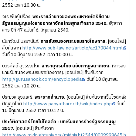
2552 เวลา 10.30 น.
จเร พันธุ์เปรื่อง.
พระราชอำนาจของพระมหากษัตริย์ตาม
รัฐธรรมนูญแห่งราชอาณาจักรไทยพุทธศักราช 2540.
รัฐสภา
สาร ปีที่ 47 ฉบับที่ 6, มิถุนายน 2540.
นันทวัฒน์ บรมานันท์.
การรับสนองพระบรมราชโองการ.
[ออนไลน์]
สืบค้นจาก
http://www.pub-law.net/article/ac170844.html
วันที่ 10 มิถุนายน 2552 เวลา 10.00 น.
บวรศักดิ์ อุวรรณโณ.
สารานุกรมไทย ฉบับกาญจนาภิเษก.
(การลง
นามรับสนองพระบรมราชโองการ). [ออนไลน์] สืบค้นจาก
http://guru.sanook.com/encyclopedia
วันที่ 10 มิถุนายน
2552 เวลา 10.20 น.
ประมวล รุจนเสรี.
พระราชอำนาจ.
[ออนไลน์] สืบค้นจากเว็บไซด์คลัง
ปัญญาไทย
http://www.panyathai.or.th/wiki/index.php
วันที่
10 มิถุนายน 2552 เวลา 10.12 น.
ประวัติศาสตร์ไทยไม่ไกลตัว : บทเรียนการร่างรัฐธรรมนูญ
2517.
[ออนไลน์] สืบค้นจาก
http://www.midnightuniv.org/midnight2544/0009999645.h