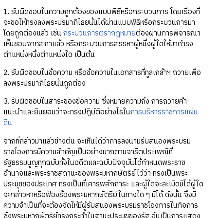
1. รับผิดชอบในความถูกต้องของแบบพิธีหรือกระบวนการ โดยเรื่องที่
จะขอให้ทรงลงพระปรมาภิไธยนั้นได้ผ่านแบบพิธีหรือกระบวนการมา
โดยถูกต้องแล้ว เช่น
กระบวนการตรากฎหมาย
ต้องผ่านการพิจารณา
เห็นชอบจากสภาแล้ว หรือกระบวนการสรรหาผู้หนึ่งผู้ใดให้มาดำรง
ตำแหน่งหนึ่งตำแหน่งใด เป็นต้น
2. รับผิดชอบในข้อความ หรือข้อความในเอกสารที่ทูลเกล้าฯ ถวายเพื่อ
ลงพระปรมาภิไธยนั้นถูกต้อง
3. รับผิดชอบในสาระของข้อความ ซึ่งหมายความถึง การถวายคำ
แนะนำและยินยอมว่าจะทรงปฏิบัติอย่างไรใน
การบริหารราชการแผ่น
ดิน
จากที่กล่าวมาแล้วข้างต้น จะเห็นได้ว่าการลงนามรับสนองพระบรม
ราชโองการมีความสำคัญเป็นอย่างมากตามจารีตประเพณีที่
รัฐธรรมนูญทุกฉบับทั้งในอดีตและฉบับปัจจุบันได้กำหนดพระราช
อำนาจและพระราชสถานะของพระมหากษัตริย์ไว้ว่า ทรงเป็นพระ
ประมุขของประเทศ ทรงเป็นที่เคารพสักการะ และผู้ใดจะละเมิดมิได้ผู้ใด
จะกล่าวหาหรือฟ้องร้องพระมหากษัตริย์ในทางใด ๆ มิได้ ดังนั้น จึงมี
ความจำเป็นที่จะต้องจัดให้มีผู้รับสนองพระบรมราชโองการในกิจการ
ซึ่งพระมหากษัตริย์ทรงกระทำในฐานะประมุขของรัฐ อันเป็นการแสดง