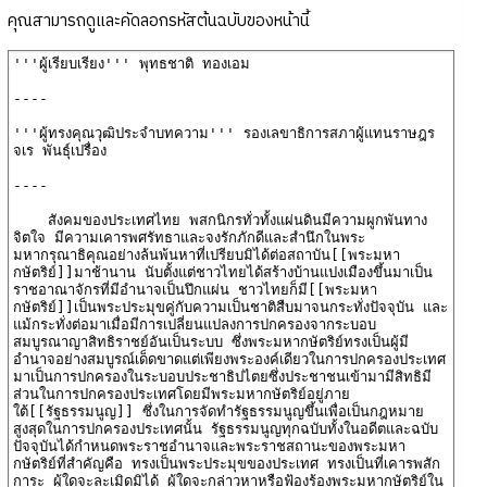
คุณสามารถดูและคัดลอกรหัสต้นฉบับของหน้านี้