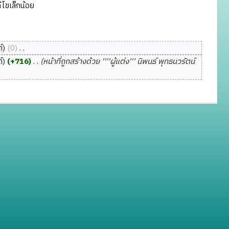
ไขเล็กน้อย
์
0
‎
์
+716
‎
หน้าที่ถูกสร้างด้วย ''''ผู้แต่ง''' นิพนธ์ พุทธนวรัตน์