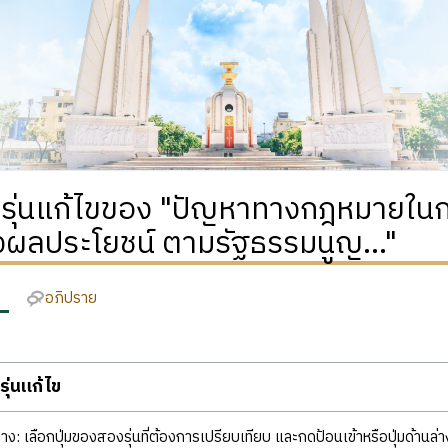
ิรุ่นแก้ไขของ "ปัญหาทางกฎหมายในก
งผลประโยชน์ ตามรัฐธรรมนูญ..."
อภิปราย
ุ่นแก้ไข
ง: เลือกปุ่มของสองรุ่นที่ต้องการเปรียบเทียบ และกดป้อนเข้าหรือปุ่มด้านล่า