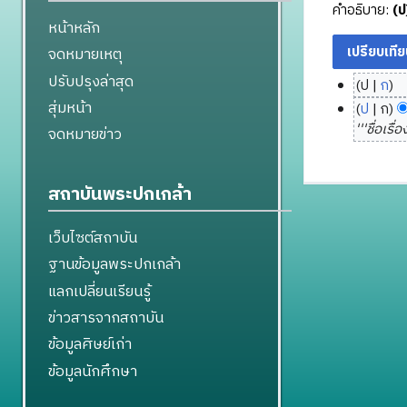
คำอธิบาย:
(ป
หน้าหลัก
จดหมายเหตุ
ปรับปรุงล่าสุด
ป
ก
1
ไ
สุ่มหน้า
ป
ก
8
ม่
'''ชื่อเรื่
จดหมายข่าว
มี
พ
ค
ฤ
ว
ศ
สถาบันพระปกเกล้า
า
จิ
ม
ก
เว็บไซต์สถาบัน
ย่
า
ฐานข้อมูลพระปกเกล้า
อ
ย
ก
แลกเปลี่ยนเรียนรู้
น
า
2
ข่าวสารจากสถาบัน
ร
5
ข้อมูลศิษย์เก่า
แ
5
ก้
ข้อมูลนักศึกษา
6
ไ
ข