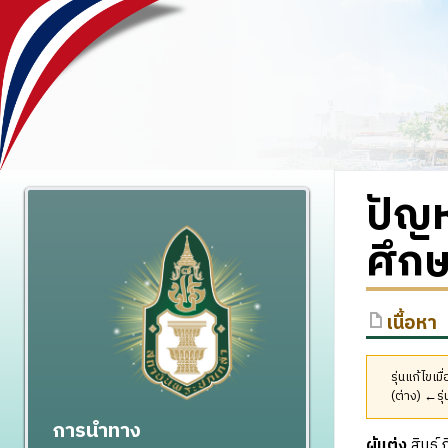
ปัญห
ศึก
เนื้อหา
รุ่นแก้ไขเ
(ต่าง) ←รุ่
การนำทาง
ผู้แต่ง
สินธ์ 