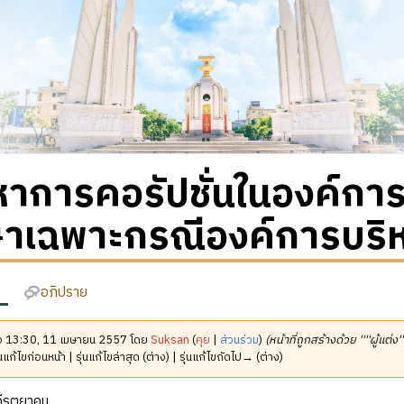
าการคอรัปชั่นในองค์กา
ษาเฉพาะกรณีองค์การบริห
อภิปราย
มื่อ 13:30, 11 เมษายน 2557 โดย
Suksan
(
คุย
|
ส่วนร่วม
)
(หน้าที่ถูกสร้างด้วย ''''ผู้แต่ง
นแก้ไขก่อนหน้า | รุ่นแก้ไขล่าสุด (ต่าง) | รุ่นแก้ไขถัดไป→ (ต่าง)
กีรตยาคม