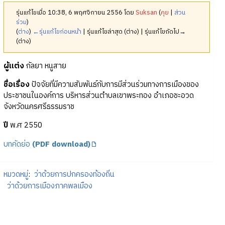
รุ่นแก้ไขเมื่อ 10:38, 6 พฤศจิกายน 2556 โดย
Suksan
(
คุย
|
ส่วน
ร่วม
)
(
ต่าง
)
←รุ่นแก้ไขก่อนหน้า
| รุ่นแก้ไขล่าสุด (ต่าง) | รุ่นแก้ไขถัดไป→
(ต่าง)
ผู้แต่ง
กัลยา หนูสาย
ชื่อเรื่อง
ปัจจัยที่มีความสัมพันธ์กับการมีส่วนร่วมทางการเมืองของ
ประชาชนในองค์การ บริหารส่วนตำบลเขาพระทอง อำเภอชะอวด
จังหวัดนครศรีธรรมราช
ปี
พ.ศ 2550
บทคัดย่อ
(PDF download)
หมวดหมู่
:
ว่าด้วยการปกครองท้องถิ่น
ว่าด้วยการเมืองภาคพลเมือง