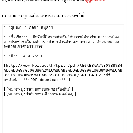
คุณสามารถดูและคัดลอกรหัสต้นฉบับของหน้านี้