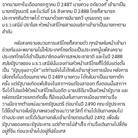
จากนายกฯในเดือนกรกฎาคม ปี 2487 นายควง อภัยวงศ์ เข้ามาเป็น
นายกรัฐมนตรี และในวันที่ 16 สิงหาคม ปี 2488 ไทยก็สามารถ
ประกาศสันติภาพได้ ตามมาด้วยการมีนายทวี บุณยเกตุ และ
ม.ร.ว.เสนีย์ ปราโมช หัวหน้าเสรีไทยสายอเมริกาเข้ามาเป็นนายกฯตาม
ลำดับ
หลังสงครามขบวนการเสรีไทยก็สลายตัว ทุกฝ่ายหันหน้าเข้ามา
ช่วยกันและพยายามไม่ให้ประเทศไทยต้องเป็นประเทศผู้แพ้สงคราม
ประเทศไทยได้เข้าเป็นสมาชิกองค์การสหประชาชาติ และในปี 2488
สมัยรัฐบาลของ ม.ร.ว.เสนีย์นั่นเองท่านหัวหน้าเสรีไทยก็ได้รับแต่งตั้ง
เป็น
“รัฐบุรุษอาวุโส”
แต่ท่านยังไม่ได้กลับเข้ามาสู่วงการเมือง หลังการ
เลือกตั้งในเดือนมกราคม ปี 2489 นายควง ได้กลับมาเป็นนายกฯอีก
ครั้ง แต่รัฐบาลเกิดแพ้เสียงในสภาฯจนต้องลาออก ถึงตอนนั้นสภาฯ
จึงได้ไปขอให้หัวหน้าเสรีไทยในอดีต นายปรีดีมาเป็นหัวหน้ารัฐบาล และ
หลังกรณีสวรรคตเกิดขึ้น ก็มีแรงบีบคั้นทางการเมืองมากท่านจึง
วางมือจากตำแหน่งนายกรัฐมนตรี ต่อมาในปี 2490 คณะรัฐประหาร
ได้ยึดอำนาจล้มรัฐบาลหลวงธำรงนาวาสวัสดิ์ ท่านได้เดินทางหลบไป
ต่างประเทศ แต่ได้เดินทางกลับเข้ามาไทยตอนต้นปี 2492 เพื่อล้ม
รัฐบาลของคณะรัฐประหาร แต่ทำการไม่สำเร็จ ท่านจึงเดินทางไปลี้ภัย
อยู่ที่จีน ก่อนจะย้ายไปอยู่ที่ฝรั่งเศส