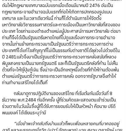
ดันให้มีกฎหมายเทศบาลฉบับแรกเมื่อเดือนมีนาคมปี 2476 อันเป็น
กฎหมายกระจายอำนาจฉบับแรกที่ก่อให้เกิดการปกครองรูปแบบ
เทศบาล และในเวลาเดียวกันนี้ ท่านก็ได้ดำเนินการให้จัดตั้ง
มหาวิทยาลัยวิชาธรรมศาสตร์และการเมืองเป็นมหาวิทยาลัยที่สองของ
ประเทศ โดยท่านเองดำรงตำแหน่งผู้ประศาสน์การมหาวิทยาลัย ต่อมา
ท่านก็จึงได้เป็นรัฐมนตรีมหาดไทยที่ไปดูแลเรื่องการกระจายอำนาจ
จากนั้นท่านย้ายกระทรวงมาเป็นรัฐมนตรีว่าการกระทรวงการต่าง
ประเทศที่ได้แก้ไขสัญญาที่ไม่เป็นธรรมกับต่างชาติได้ลุล่วงไปด้วยดีใน
ปี 2481แล้วจึงมาเป็นรัฐมนตรีว่าการกระทรวงการคลังสมัยที่หลวง
พิบูลสงครามเป็นนายกรัฐมนตรี และก็เป็นรัฐมนตรีคลังที่ค้าน ไม่เห็น
ด้วยที่จะให้ญี่ปุ่นกู้เงิน ซึ่งน่าจะเป็นอีกเหตุหนึ่งด้วยที่ทำให้ท่านต้องพ้น
ตำแหน่งรัฐมนตรีว่าการกระทรวงการคลัง ออกจากรัฐบาลจึงทำให้
ท่านทำงานเสรีไทยได้เต็มที่
กลับมาดูการปฏิบัติงานของเสรีไทย ที่เริ่มต้นกันเมื่อวันที่ 8
ธันวาคม พ.ศ.2484 กันอีกครั้ง ผู้ที่ร่วมคิดและแสดงตนเข้าร่วมเป็น
ร่วมตายในวันนั้นซึ่งผู้ที่ได้รับการยอมรับให้เป็นหัวหน้า คือนาย ปรีดี
พนมยงค์ ได้เขียนระบุว่ามี
“เมื่อข้าพเจ้ากลับถึงบ้านแล้วก็พบเพื่อนหลายคนที่มาคอยอยู่
อาทิ หลวงบรรณกรโกวิท (เปาว์ จักกะพาก) นาย สงวน ตุลารักษ์ นาย