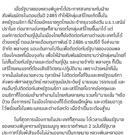
เมื่อรัฐบาลของหลวงพิบูลฯได้ประกาศสงครามกับฝ่าย
สัมพันธมิตรในตอนต้นปี 2485 ทำให้มีกลุ่มเสรีไทยเกิดขึ้นใน
สหรัฐอเมริกา ที่นำโดยอัครราชทูตไทยประจำกรุงวอชิงตัน ม.ร.ว.เสนีย์
ปราโมช ต่อมาทางอังกฤษก็สามารถตั้งกลุ่มเสรีไทยขึ้นมาได้ แต่
องค์การต่อต้านญี่ปุ่นในเมืองไทยก็ยังติดต่อกับทางต่างประเทศไม่ได้
ด้วยเหตุนี้ ตอนปลายเดือนกุมภาพันธ์ ปี 2486 นายปรีดี จึงส่งนาย
จำกัด พลางกูร แอบเดินทางไปจีนเพื่อติดต่อกับรัฐบาลของจอมพล
เจียงไคเชคที่เมืองจุงกิง เพื่อให้ฝ่ายสัมพันธมิตรทราบว่ามีกลุ่มคนไทยที่
ไม่เห็นด้วยกับรัฐบาลและต่อต้านญี่ปุ่น และนายจำกัด พลางกูร ก็เป็น
เสรีไทยคนแรกที่ต้องเสียชีวิตขณะปฏิบัติงาน เพราะป่วยหนักที่นั่น
จากนั้นยังส่งนายสงวน ตุลารักษ์ ไปติดต่อทั้งที่จีนและสหรัฐอเมริกา
ส่งพระพิศาลสุขุมวิทย์ หลวงสุขุมนัยประดิษฐ์ นายแผน วรรณเมธี และ
คนอื่นๆไปติดต่อกับสหรัฐอเมริกา และเสรีไทยทั้งจากอังกฤษและ
อเมริกาก็โดดร่มเข้ามาทำงานในไทยกันหลายคน รวมทั้ง"นายเข้ม "หรือ
ป๋วย อึ้งภากรณ์ ในเมืองไทยเองก็ได้เตรียมฝึกผู้คน และเตรียมอาวุธ
ไว้พร้อมทั้งในพระนครและต่างจังหวัด เผื่อจำเป็นจะต้องสู้รบ
ในที่สุดการเมืองภายในประเทศก็สุกงอม ได้เวลาเปลี่ยนรัฐบาล
ของหลวงพิบูลฯตามรัฐธรรมนูญ พระราชกำหนด 2 ฉบับที่รัฐบาล
ประกาศใช้แพ้เสียงจึงไม่ผ่านออกมาเป็นกฎหมาย หลวงพิบูลฯลาออก