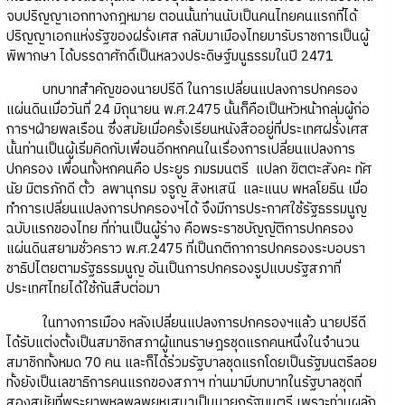
จบปริญญาเอกทางกฎหมาย ตอนนั้นท่านนับเป็นคนไทยคนแรกที่ได้
ปริญญาเอกแห่งรัฐของฝรั่งเศส กลับมาเมืองไทยมารับราชการเป็นผู้
พิพากษา ได้บรรดาศักดิ์เป็นหลวงประดิษฐ์มนูธรรมในปี 2471
บทบาทสำคัญของนายปรีดี ในการเปลี่ยนแปลงการปกครอง
แผ่นดินเมื่อวันที่ 24 มิถุนายน พ.ศ.2475 นั้นก็คือเป็นหัวหน้ากลุ่มผู้ก่อ
การฯฝ่ายพลเรือน ซึ่งสมัยเมื่อครั้งเรียนหนังสืออยู่ที่ประเทศฝรั่งเศส
นั้นท่านเป็นผู้เริ่มคิดกับเพื่อนอีกหกคนในเรื่องการเปลี่ยนแปลงการ
ปกครอง เพื่อนทั้งหกคนคือ ประยูร ภมรมนตรี แปลก ขิตตะสังคะ ทัศ
นัย มิตรภักดี ตั้ว ลพานุกรม จรูญ สิงหเสนี และแนบ พหลโยธิน เมื่อ
ทำการเปลี่ยนแปลงการปกครองฯได้ จึงมีการประกาศใช้รัฐธรรมนูญ
ฉบับแรกของไทย ที่ท่านเป็นผู้ร่าง คือพระราชบัญญัติการปกครอง
แผ่นดินสยามชั่วคราว พ.ศ.2475 ที่เป็นกติกาการปกครองระบอบรา
ชาธิปไตยตามรัฐธรรมนูญ อันเป็นการปกครองรูปแบบรัฐสภาที่
ประเทศไทยได้ใช้กันสืบต่อมา
ในทางการเมือง หลังเปลี่ยนแปลงการปกครองฯแล้ว นายปรีดี
ได้รับแต่งตั้งเป็นสมาชิกสภาผู้แทนราษฎรชุดแรกคนหนึ่งในจำนวน
สมาชิกทั้งหมด 70 คน และก็ได้ร่วมรัฐบาลชุดแรกโดยเป็นรัฐมนตรีลอย
ทั้งยังเป็นเลขาธิการคนแรกของสภาฯ ท่านมามีบทบาทในรัฐบาลชุดที่
สองสมัยที่พระยาพหลพลพยุหเสนาเป็นนายกรัฐมนตรี เพราะท่านผลัก