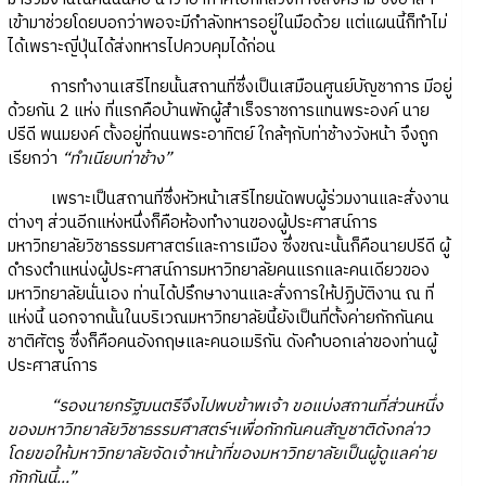
เข้ามาช่วยโดยบอกว่าพอจะมีกำลังทหารอยู่ในมือด้วย แต่แผนนี้ก็ทำไม่
ได้เพราะญี่ปุ่นได้ส่งทหารไปควบคุมได้ก่อน
การทำงานเสรีไทยนั้นสถานที่ซึ่งเป็นเสมือนศูนย์บัญชาการ มีอยู่
ด้วยกัน 2 แห่ง ที่แรกคือบ้านพักผู้สำเร็จราชการแทนพระองค์ นาย
ปรีดี พนมยงค์ ตั้งอยู่ที่ถนนพระอาทิตย์ ใกล้ๆกับท่าช้างวังหน้า จึงถูก
เรียกว่า
“ทำเนียบท่าช้าง”
เพราะเป็นสถานที่ซึ่งหัวหน้าเสรีไทยนัดพบผู้ร่วมงานและสั่งงาน
ต่างๆ ส่วนอีกแห่งหนึ่งก็คือห้องทำงานของผู้ประศาสน์การ
มหาวิทยาลัยวิชาธรรมศาสตร์และการเมือง ซึ่งขณะนั้นก็คือนายปรีดี ผู้
ดำรงตำแหน่งผู้ประศาสน์การมหาวิทยาลัยคนแรกและคนเดียวของ
มหาวิทยาลัยนั่นเอง ท่านได้ปรึกษางานและสั่งการให้ปฏิบัติงาน ณ ที่
แห่งนี้ นอกจากนั้นในบริเวณมหาวิทยาลัยนี้ยังเป็นที่ตั้งค่ายกักกันคน
ชาติศัตรู ซึ่งก็คือคนอังกฤษและคนอเมริกัน ดังคำบอกเล่าของท่านผู้
ประศาสน์การ
“รองนายกรัฐมนตรีจึงไปพบข้าพเจ้า ขอแบ่งสถานที่ส่วนหนึ่ง
ของมหาวิทยาลัยวิชาธรรมศาสตร์ฯเพื่อกักกันคนสัญชาติดังกล่าว
โดยขอให้มหาวิทยาลัยจัดเจ้าหน้าที่ของมหาวิทยาลัยเป็นผู้ดูแลค่าย
กักกันนี้...”