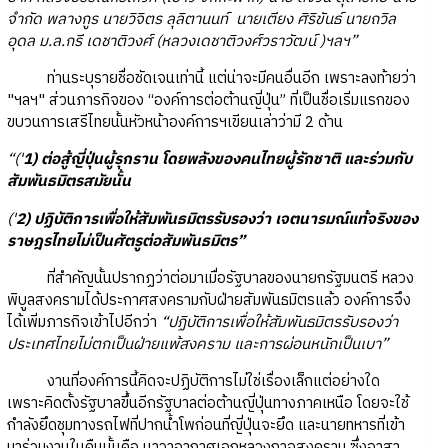
จำกัด พลางกูร นายวิจิตร ลุลิตานนท์ นายเตียง ศิริขันธ์ นายถวิล
อุดล ม.ล.กรี เดชาติวงศ์ (หลวงเดชาติวงศ์วราวัฒน์ )ฯลฯ”
ท่านระบุรายชื่อชัดเจนเท่านี้ แต่น่าจะมีคนอื่นอีก เพราะลงท้ายว่า
"ฯลฯ" ส่วนภารกิจของ “องค์การต่อต้านญี่ปุ่น” ที่เป็นชื่อเริ่มแรกของ
ขบวนการเสรีไทยนั้นหัวหน้าองค์การฯเขียนเล่าว่ามี 2 ด้าน
“('
1) ต่อสู้ญี่ปุ่นผู้รุกราน โดยพลังของคนไทยผู้รักชาติ และร่วมกับ
สัมพันธมิตรสมัยนั้น
('
2) ปฏิบัติการเพื่อให้สัมพันธมิตรรับรองว่า เจตนารมณ์แท้จริงของ
ราษฎรไทยไม่เป็นศัตรูต่อสัมพันธมิตร”
ที่สำคัญนั้นปรากฏว่าต่อมาเมื่อรัฐบาลของนายกรัฐมนตรี หลวง
พิบูลสงครามได้ประกาศสงครามกับฝ่ายสัมพันธมิตรแล้ว องค์การจึง
ได้เพิ่มภารกิจเข้าไปอีกว่า
“ปฏิบัติการเพื่อให้สัมพันธมิตรรับรองว่า
ประเทศไทยไม่ตกเป็นฝ่ายแพ้สงคราม และการผ่อนหนักเป็นเบา”
งานที่องค์การนี้คิดจะปฏิบัติการไม่ใช่เรื่องเล็กแต่อย่างใด
เพราะคิดตั้งรัฐบาลขึ้นอีกรัฐบาลต่อต้านญี่ปุ่นทางภาคเหนือ โดยจะใช้
กำลังยึดชุมทางรถไฟที่ปากน้ำโพก่อนที่ญี่ปุ่นจะยึด และนายทหารที่เข้า
มาร่วมงานในคืนนั้นคือ นาวาอากาศเอกหลวงกาจสงคราม ซึ่งอาสา