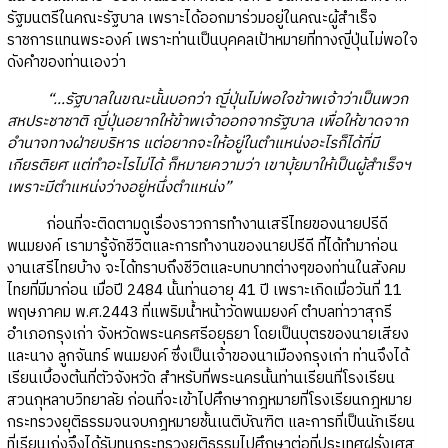
รัฐมนตรีในคณะรัฐบาล เพราะได้ออกมาร่วมอยู่ในคณะผู้สำเร็จ
ราชการแทนพระองค์ เพราะท่านเป็นบุคคลเป้าหมายที่ทางญี่ปุ่นไม่พอใจ
ดังคำของท่านเองว่า
“...รัฐบาลในขณะนั้นบอกว่า ญี่ปุ่นไม่พอใจข้าพเจ้าว่าเป็นพวก
สหประชาชาติ ญี่ปุ่นอยากให้ข้าพเจ้าออกจากรัฐบาล เพื่อให้ขาดจาก
อำนาจทางฝ่ายบริหาร แต่อยากจะให้อยู่ในตำแหน่งอะไรก็ได้ที่มี
เกียรติยศ แต่ทำอะไรไม่ได้ ก็หมายความว่า เขาบุ้ยมาให้เป็นผู้สำเร็จฯ
เพราะมีตำแหน่งว่างอยู่หนึ่งตำแหน่ง”
ก่อนที่จะติดตามดูเรื่องราวการทำงานเสรีไทยของนายปรีดี
พนมยงค์ เรามารู้จักชีวิตและการทำงานของนายปรีดี ที่ได้ทำมาก่อน
งานเสรีไทยบ้าง จะได้ทราบถึงชีวิตและบทบาทต่างๆของท่านในสังคม
ไทยที่มีมาก่อน เมื่อปี 2484 นั้นท่านอายุ 41 ปี เพราะเกิดเมื่อวันที่ 11
พฤษภาคม พ.ศ.2443 ที่แพริมน้ำหน้าวัดพนมยงค์ ตำบลท่าวาสุกรี
อำเภอกรุงเก่า จังหวัดพระนครศรีอยุธยา โดยเป็นบุตรของนายเสียง
และนาง ลูกจันทร์ พนมยงค์ ซึ่งเป็นเจ้าของนาเมืองกรุงเก่า ท่านจึงได้
เรียนเบื้องต้นที่ตัวจังหวัด สำหรับที่พระนครนั้นท่านเรียนที่โรงเรียน
สวนกุหลาบวิทยาลัย ก่อนที่จะเข้าไปศึกษากฎหมายที่โรงเรียนกฎหมาย
กระทรวงยุติธรรมจนจบกฎหมายชั้นเนติบัณฑิต และการที่เป็นนักเรียน
ที่เรียนเก่งจึงได้รับทุนกระทรวงยุติธรรมไปศึกษาต่อที่ประเทศฝรั่งเศส