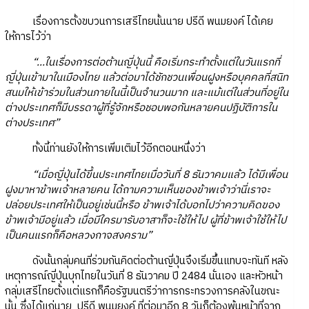
เรื่องการตั้งขบวนการเสรีไทยนั้นนาย ปรีดี พนมยงค์ ได้เคย
ให้การไว้ว่า
“...ในเรื่องการต่อต้านญี่ปุ่นนี้ คือเริ่มกระทำตั้งแต่ในวันแรกที่
ญี่ปุ่นเข้ามาในเมืองไทย แล้วต่อมาได้ชักชวนเพื่อนฝูงหรือบุคคลที่สนิท
สนมให้เข้าร่วมในส่วนภายในนี้เป็นจำนวนมาก และแม้แต่ในส่วนที่อยู่ใน
ต่างประเทศก็มีบรรดาผู้ที่รู้จักหรือชอบพอกันหลายคนปฏิบัติการใน
ต่างประเทศ”
ทั้งนี้ท่านยังให้การเพิ่มเติมไว้อีกตอนหนึ่งว่า
“เมื่อญี่ปุ่นได้ขึ้นประเทศไทยเมื่อวันที่ 8 ธันวาคมแล้ว ได้มีเพื่อน
ฝูงมาหาข้าพเจ้าหลายคน ได้ถามความเห็นของข้าพเจ้าว่านี่เราจะ
ปล่อยประเทศให้เป็นอยู่เช่นนี้หรือ ข้าพเจ้าได้บอกไปว่าความคิดของ
ข้าพเจ้ามีอยู่แล้ว เมื่อมีใครมารับอาสาก็จะใช้ให้ไป ผู้ที่ข้าพเจ้าใช้ให้ไป
เป็นคนแรกก็คือหลวงกาจสงคราม”
ดังนั้นกลุ่มคนที่ร่วมกันคิดต่อต้านญี่ปุ่นจึงเริ่มขึ้นแทบจะทันที หลัง
เหตุการณ์ญี่ปุ่นบุกไทยในวันที่ 8 ธันวาคม ปี 2484 นั่นเอง และหัวหน้า
กลุ่มเสรีไทยตั้งแต่แรกก็คือรัฐมนตรีว่าการกระทรวงการคลังในขณะ
นั้น ซึ่งได้แก่นาย ปรีดี พนมยงค์ ที่ต่อมาอีก 8 วันก็ต้องพ้นหน้าที่จาก