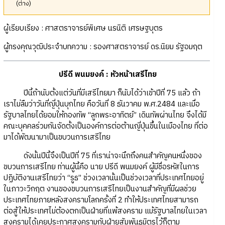
(ต่าง)
ผู้เรียบเรียง : ศาสตราจารย์พิเศษ นรนิติ เศรษฐบุตร
ผู้ทรงคุณวุฒิประจำบทความ : รองศาสตราจารย์ ดร.นิยม รัฐอมฤต
ปรีดี พนมยงค์ : หัวหน้าเสรีไทย
ปีนี้ถ้านับตั้งแต่วันที่มีเสรีไทยมา ก็นับได้ว่าเข้าปีที่ 75 แล้ว ถ้า
เราไม่ลืมว่าวันที่ญี่ปุ่นบุกไทย คือวันที่ 8 ธันวาคม พ.ศ.2484 และเมื่อ
รัฐบาลไทยได้ยอมให้กองทัพ “ลูกพระอาทิตย์” เดินทัพผ่านไทย จึงได้มี
คณะบุคคลร่วมกันจัดตั้งเป็นองค์การต่อต้านญี่ปุ่นขึ้นในเมืองไทย ที่ต่อ
มาได้พัฒนามาเป็นขบวนการเสรีไทย
ดังนั้นปีนี้จึงเป็นปีที่ 75 ที่เราน่าจะนึกถึงคนสำคัญคนหนึ่งของ
ขบวนการเสรีไทย ท่านผู้นี้คือ นาย ปรีดี พนมยงค์ ผู้มีชื่อรหัสในการ
ปฏิบัติงานเสรีไทยว่า “รูธ” ช่วงเวลานั้นเป็นช่วงเวลาที่ประเทศไทยอยู่
ในภาวะวิกฤต งานของขบวนการเสรีไทยเป็นงานสำคัญที่มีผลช่วย
ประเทศไทยภายหลังสงครามโลกครั้งที่ 2 ทำให้ประเทศไทยสามารถ
ต่อสู้ให้ประเทศไม่ต้องตกเป็นฝ่ายที่แพ้สงคราม แม้รัฐบาลไทยในเวลา
สงครามได้เคยประกาศสงครามกับฝ่ายสัมพันธมิตรไว้ก็ตาม