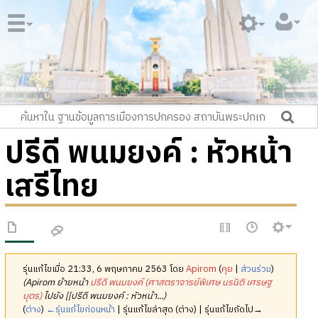
ปรีดี พนมยงค์ : หัวหน้า
เสรีไทย
รุ่นแก้ไขเมื่อ 21:33, 6 พฤษภาคม 2563 โดย
Apirom
(
คุย
|
ส่วนร่วม
)
(Apirom ย้ายหน้า
ปรีดี พนมยงค์ (ศาสตราจารย์พิเศษ นรนิติ เศรษฐ
บุตร)
ไปยัง [[ปรีดี พนมยงค์ : หัวหน้า...)
(
ต่าง
)
←รุ่นแก้ไขก่อนหน้า
| รุ่นแก้ไขล่าสุด (ต่าง) | รุ่นแก้ไขถัดไป→