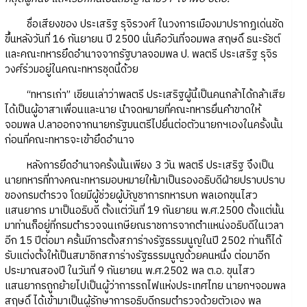
ชื่อเสียงของ ประเสริฐ รุจิรวงศ์ ในวงการเมืองมาปรากฏเด่นชัด
ขึ้นหลังวันที่ 16 กันยายน ปี 2500 นั่นคือวันที่จอมพล สฤษดิ์ ธนะรัชต์
และคณะทหารยึดอำนาจจากรัฐบาลจอมพล ป. พลตรี ประเสริฐ รุจิร
วงศ์ร่วมอยู่ในคณะทหารชุดนี้ด้วย
“ทหารเก่า” เขียนเล่าว่าพลตรี ประเสริฐผู้นี้เป็นคนกล้าได้กล้าเสีย
ได้เป็นผู้อาสาเพื่อนและนาย นำจดหมายที่คณะทหารยื่นคำขาดให้
จอมพล ป.ลาออกจากนายกรัฐมนตรีไปยื่นต่อตัวนายกฯเองในครั้งนั้น
ก่อนที่คณะทหารจะเข้ายึดอำนาจ
หลังการยึดอำนาจครั้งนั้นเพียง 3 วัน พลตรี ประเสริฐ จึงเป็น
นายทหารที่ทางคณะทหารมอบหมายให้มาเป็นรองอธิบดีฝ่ายปราบปราบ
ของกรมตำรวจ โดยมีผู้ช่วยผู้บัญชาการทหารบก พลเอกขุนไสว
แสนยากร มาเป็นอธิบดี ตั้งแต่วันที่ 19 กันยายน พ.ศ.2500 ตั้งแต่นั้น
มาท่านก็อยู่ที่กรมตำรวจจนเกษียณราชการจากตำแหน่งอธิบดีในเวลา
อีก 15 ปีต่อมา ครั้นมีการตั้งสภาร่างรัฐธรรมนูญในปี 2502 ท่านก็ได้
รับแต่งตั้งให้เป็นสมาชิกสภาร่างรัฐธรรมนูญด้วยคนหนึ่ง ต่อมาอีก
ประมาณสองปี ในวันที่ 9 กันยายน พ.ศ.2502 พล ต.อ. ขุนไสว
แสนยากรถูกย้ายไปเป็นผู้ว่าการรถไฟแห่งประเทศไทย นายกฯจอมพล
สฤษดิ์ ได้เข้ามาเป็นผู้รักษาการอธิบดีกรมตำรวจด้วยตัวเอง พล