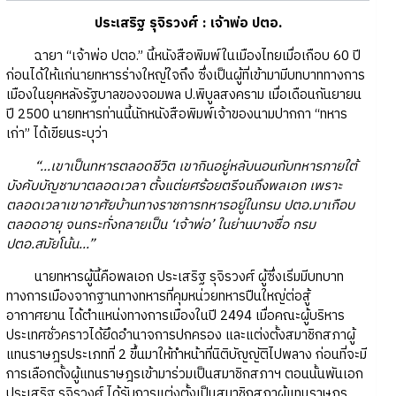
ประเสริฐ รุจิรวงศ์ : เจ้าพ่อ ปตอ.
ฉายา “เจ้าพ่อ ปตอ.” นี้หนังสือพิมพ์ในเมืองไทยเมื่อเกือบ 60 ปี
ก่อนได้ให้แก่นายทหารร่างใหญ่ใจถึง ซึ่งเป็นผู้ที่เข้ามามีบทบาททางการ
เมืองในยุคหลังรัฐบาลของจอมพล ป.พิบูลสงคราม เมื่อเดือนกันยายน
ปี 2500 นายทหารท่านนี้นักหนังสือพิมพ์เจ้าของนามปากกา “ทหาร
เก่า” ได้เขียนระบุว่า
“...เขาเป็นทหารตลอดชีวิต เขากินอยู่หลับนอนกับทหารภายใต้
บังคับบัญชามาตลอดเวลา ตั้งแต่ยศร้อยตรีจนถึงพลเอก เพราะ
ตลอดเวลาเขาอาศัยบ้านทางราชการทหารอยู่ในกรม ปตอ.มาเกือบ
ตลอดอายุ จนกระทั่งกลายเป็น ‘เจ้าพ่อ’ ในย่านบางซื่อ กรม
ปตอ.สมัยโน้น...”
นายทหารผู้นี้คือพลเอก ประเสริฐ รุจิรวงศ์ ผู้ซึ่งเริ่มมีบทบาท
ทางการเมืองจากฐานทางทหารที่คุมหน่วยทหารปืนใหญ่ต่อสู้
อากาศยาน ได้ตำแหน่งทางการเมืองในปี 2494 เมื่อคณะผู้บริหาร
ประเทศชั่วคราวได้ยึดอำนาจการปกครอง และแต่งตั้งสมาชิกสภาผู้
แทนราษฎรประเภทที่ 2 ขึ้นมาให้ทำหน้าที่นิติบัญญัติไปพลาง ก่อนที่จะมี
การเลือกตั้งผู้แทนราษฎรเข้ามาร่วมเป็นสมาชิกสภาฯ ตอนนั้นพันเอก
ประเสริฐ รุจิรวงศ์ ได้รับการแต่งตั้งเป็นสมาชิกสภาผู้แทนราษฎร