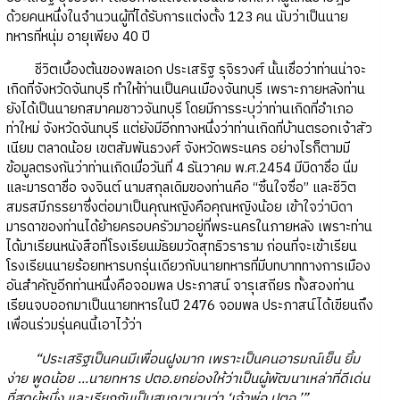
ด้วยคนหนึ่งในจำนวนผู้ที่ได้รับการแต่งตั้ง 123 คน นับว่าเป็นนาย
ทหารที่หนุ่ม อายุเพียง 40 ปี
ชีวิตเบื้องต้นของพลเอก ประเสริฐ รุจิรวงศ์ นั้นเชื่อว่าท่านน่าจะ
เกิดที่จังหวัดจันทบุรี ทำให้ท่านเป็นคนเมืองจันทบุรี เพราะภายหลังท่าน
ยังได้เป็นนายกสมาคมชาวจันทบุรี โดยมีการระบุว่าท่านเกิดที่อำเภอ
ท่าใหม่ จังหวัดจันทบุรี แต่ยังมีอีกทางหนึ่งว่าท่านเกิดที่บ้านตรอกเจ้าสัว
เนียม ตลาดน้อย เขตสัมพันธวงศ์ จังหวัดพระนคร อย่างไรก็ตามมี
ข้อมูลตรงกันว่าท่านเกิดเมื่อวันที่ 4 ธันวาคม พ.ศ.2454 มีบิดาชื่อ นิ่ม
และมารดาชื่อ จงจินต์ นามสกุลเดิมของท่านคือ “ซิ้นใจซื่อ” และชีวิต
สมรสมีภรรยาซึ่งต่อมาเป็นคุณหญิงคือคุณหญิงน้อย เข้าใจว่าบิดา
มารดาของท่านได้ย้ายครอบครัวมาอยู่ที่พระนครในภายหลัง เพราะท่าน
ได้มาเรียนหนังสือที่โรงเรียนมัธยมวัดสุทธิวราราม ก่อนที่จะเข้าเรียน
โรงเรียนนายร้อยทหารบกรุ่นเดียวกับนายทหารที่มีบทบาททางการเมือง
อันสำคัญอีกท่านหนึ่งคือจอมพล ประภาสน์ จารุเสถียร ทั้งสองท่าน
เรียนจบออกมาเป็นนายทหารในปี 2476 จอมพล ประภาสน์ได้เขียนถึง
เพื่อนร่วมรุ่นคนนี้เอาไว้ว่า
“ประเสริฐเป็นคนมีเพื่อนฝูงมาก เพราะเป็นคนอารมณ์เย็น ยิ้ม
ง่าย พูดน้อย ...นายทหาร ปตอ.ยกย่องให้ว่าเป็นผู้พัฒนาเหล่าที่ดีเด่น
ที่สุดผู้หนึ่ง และเรียกกันเป็นสมญานามว่า ‘เจ้าพ่อ ปตอ.’”