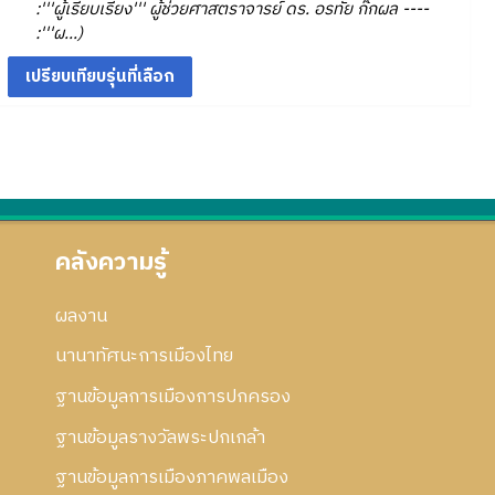
5
ม
า
มี
3
:'''ผู้เรียบเรียง''' ผู้ช่วยศาสตราจารย์ ดร. อรทัย ก๊กผล ----
ร
ก
ย่
4
า
2
ค
ย
กั
:'''ผ...
แ
า
อ
ม
5
ว
น
น
ก้
ร
ก
ย่
า
5
2
ไ
ย
แ
า
อ
ม
4
5
ข
า
ก้
ร
ก
ย่
5
ย
ไ
แ
า
อ
3
น
ข
ก้
ร
ก
2
ไ
แ
า
5
ข
ก้
ร
5
ไ
แ
คลังความรู้
3
ข
ก้
ไ
ผลงาน
ข
นานาทัศนะการเมืองไทย
ฐานข้อมูลการเมืองการปกครอง
ฐานข้อมูลรางวัลพระปกเกล้า
ฐานข้อมูลการเมืองภาคพลเมือง