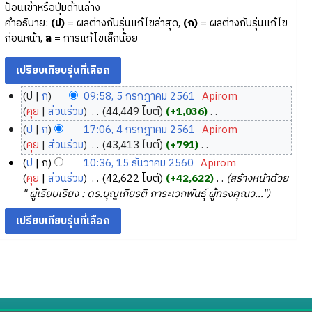
ป้อนเข้าหรือปุ่มด้านล่าง
คำอธิบาย:
(ป)
= ผลต่างกับรุ่นแก้ไขล่าสุด,
(ก)
= ผลต่างกับรุ่นแก้ไข
ก่อนหน้า,
ล
= การแก้ไขเล็กน้อย
ป
ก
09:58, 5 กรกฎาคม 2561
‎
Apirom
5
คุย
ส่วนร่วม
‎
44,449 ไบต์
+1,036
‎
ก
ไ
ป
ก
17:06, 4 กรกฎาคม 2561
‎
Apirom
ม่
ร
4
คุย
ส่วนร่วม
‎
43,413 ไบต์
+791
‎
มี
ก
ก
ไ
ป
ก
10:36, 15 ธันวาคม 2560
‎
Apirom
ค
ฎ
ม่
ร
1
คุย
ส่วนร่วม
‎
42,622 ไบต์
+42,622
‎
สร้างหน้าด้วย
ว
า
มี
ก
5
" ผู้เรียบเรียง : ดร.บุญเกียรติ การะเวกพันธุ์ ผู้ทรงคุณว..."
า
ค
ค
ฎ
ธั
ม
ว
ม
า
น
ย่
า
2
ค
ว
อ
ม
5
ม
า
ก
ย่
6
2
ค
า
อ
1
5
ม
ร
ก
6
2
แ