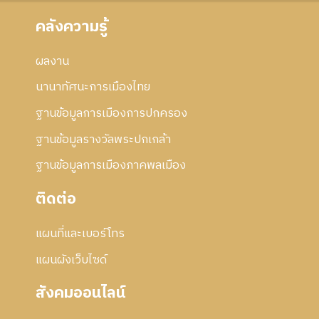
า
1
5
ก้
ร
คลังความรู้
6
ไ
แ
0
ข
ก้
ผลงาน
ไ
ข
นานาทัศนะการเมืองไทย
ฐานข้อมูลการเมืองการปกครอง
ฐานข้อมูลรางวัลพระปกเกล้า
ฐานข้อมูลการเมืองภาคพลเมือง
ติดต่อ
แผนที่และเบอร์โทร
แผนผังเว็บไซด์
สังคมออนไลน์