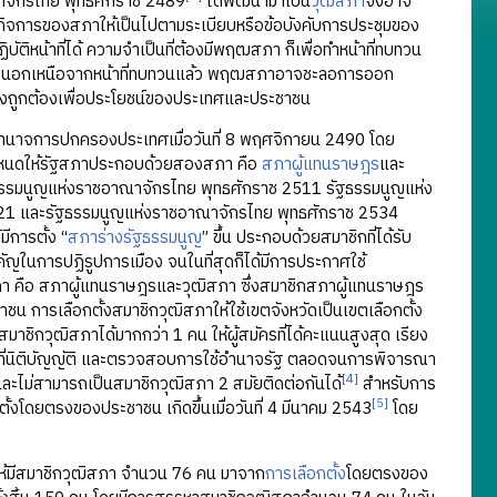
จักรไทย พุทธศักราช 2489
ได้พัฒนามาเป็น
วุฒิสภา
จึงอาจ
นินกิจการของสภาให้เป็นไปตามระเบียบหรือข้อบังคับการประชุมของ
ิหน้าที่ได้ ความจำเป็นที่ต้องมีพฤฒสภา ก็เพื่อทำหน้าที่ทบทวน
นอกเหนือจากหน้าที่ทบทวนแล้ว พฤฒสภาอาจชะลอการออก
างถูกต้องเพื่อประโยชน์ของประเทศและประชาชน
ำนาจการปกครองประเทศเมื่อวันที่ 8 พฤศจิกายน 2490 โดย
กำหนดให้รัฐสภาประกอบด้วยสองสภา คือ
สภาผู้แทนราษฎร
และ
ฐธรรมนูญแห่งราชอาณาจักรไทย พุทธศักราช 2511 รัฐธรรมนูญแห่ง
21 และรัฐธรรมนูญแห่งราชอาณาจักรไทย พุทธศักราช 2534
มีการตั้ง “
สภาร่างรัฐธรรมนูญ
” ขึ้น ประกอบด้วยสมาชิกที่ได้รับ
คัญในการปฏิรูปการเมือง จนในที่สุดก็ได้มีการประกาศใช้
สภา คือ สภาผู้แทนราษฎรและวุฒิสภา ซึ่งสมาชิกสภาผู้แทนราษฎร
ารเลือกตั้งสมาชิกวุฒิสภาให้ใช้เขตจังหวัดเป็นเขตเลือกตั้ง
มีสมาชิกวุฒิสภาได้มากกว่า 1 คน ให้ผู้สมัครที่ได้คะแนนสูงสุด เรียง
น้าที่นิติบัญญัติ และตรวจสอบการใช้อำนาจรัฐ ตลอดจนการพิจารณา
[4]
และไม่สามารถเป็นสมาชิกวุฒิสภา 2 สมัยติดต่อกันได้
สำหรับการ
[5]
ตั้งโดยตรงของประชาชน เกิดขึ้นเมื่อวันที่ 4 มีนาคม 2543
โดย
ให้มีสมาชิกวุฒิสภา จำนวน 76 คน มาจาก
การเลือกตั้ง
โดยตรงของ