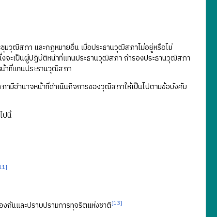
ุมวุฒิสภา และกฎหมายอื่น เมื่อประธานวุฒิสภาไม่อยู่หรือไม่
่งจะเป็นผู้ปฏิบัติหน้าที่แทนประธานวุฒิสภา ถ้ารองประธานวุฒิสภา
ติหน้าที่แทนประธานวุฒิสภา
ภามีอำนาจหน้าที่ดำเนินกิจการของวุฒิสภาให้เป็นไปตามข้อบังคับ
ปนี้
11]
[13]
องกันและปราบปรามการทุจริตแห่งชาติ