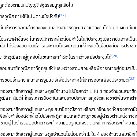
่ถูกต้องตามบทบัญญัติรัฐธรรมนูญหรือไม่
[17]
การวุฒิสภาให้เป็นไปตามข้อบังคับ
การบันทึกการออกเสียงลงคะแนนของสมาชิกวุฒิสภาแต่ละคนโดยเปิดเผย เว้
รโฆษณาคำชี้แจง ในกรณีมีการกล่าวถ้อยคำใดในที่ประชุมวุฒิสภาอันอาจเป็นเหตุใ
ั้น ได้ร้องขอตามวิธีการและภายในระยะเวลาที่กำหนดในข้อบังคับการประชุม
[20]
สมาชิกวุฒิสภาผู้ถูกจับในขณะกระทำผิดในระหว่างสมัยประชุมได้
ปล่อยสมาชิกวุฒิสภาที่ถูกคุมขังในระหว่างสอบสวนหรือพิจารณาอยู่ก่อนสมัยประ
[22]
บการขอปรึกษาจากนายกรัฐมนตรีเพื่อประกาศให้มีการออกเสียงประชามติ
งของสมาชิกสภาผู้แทนราษฎรมีจำนวนไม่น้อยกว่า 1 ใน 4 ของจำนวนสมาชิกทั้งหมด
้วุฒิสภามีมติให้กรรมการป้องกันและปราบปรามการทุจริตแห่งชาติพ้นจากตำ
งของสมาชิกสภาผู้แทนราษฎร สมาชิกวุฒิสภา หรือสมาชิกของทั้งสองสภามีจำน
เพื่อส่งคำร้องดังกล่าวไปยังศาลฎีกาแผนกคดีอาญาของผู้ดำรงตำแหน่งทา
งชาติผู้ใดร่ำรวยผิดปกติ กระทำความผิดฐานทุจริตต่อหน้าที่ หรือกระทำความ
งของสมาชิกสภาผู้แทนราษฎรจำนวนไม่น้อยกว่า 1 ใน 4 ของจำนวนสมาชิกทั้งหมดเท