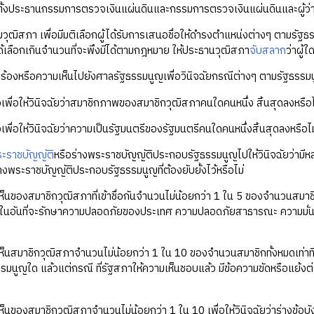
ตั้งประธานกรรมการตรวจเงินแผ่นดินและกรรมการตรวจเงินแผ่นดินและผู้ว่
ุมวุฒิสภา เพื่อมีมติเลือกผู้ได้รับการเสนอชื่อให้ดำรงตำแหน่งต่างๆ ตามรัฐ
ับได้เลือกเกินจำนวนที่จะพึงมีได้ตามกฎหมาย ให้ประธานวุฒิสภา
จับสลาก
ว่าผู้ใ
งคำร้องหรือความเห็นไปยังศาลรัฐธรรมนูญเพื่อวินิจฉัยกรณีต่างๆ ตามรัฐธรรม
งเพื่อให้วินิจฉัยว่าสมาชิกภาพของสมาชิกวุฒิสภาคนใดคนหนึ่ง สิ้นสุดลงหรือไ
เพื่อให้วินิจฉัยว่าความเป็นรัฐมนตรีของรัฐมนตรีคนใดคนหนึ่งสิ้นสุดลงหรือไม
ะราชบัญญัติ
หรือร่างพระราชบัญญัติประกอบรัฐธรรมนูญไปให้วินิจฉัยว่ามีห
างพระราชบัญญัติประกอบรัฐธรรมนูญที่ต้องยับยั้งไว้หรือไม่
็นของสมาชิกวุฒิสภาที่เข้าชื่อกันจำนวนไม่น้อยกว่า 1 ใน 5 ของจำนวนสมาชิกทั้
น์ในอันที่จะรักษาความปลอดภัยของประเทศ ความปลอดภัยสาธารณะ ความมั่
็นสมาชิกวุฒิสภาจำนวนไม่น้อยกว่า 1 ใน 10 ของจำนวนสมาชิกทั้งหมดเท่าที่มี
มนูญใด แล้วแต่กรณี ที่รัฐสภาให้ความเห็นชอบแล้ว มีข้อความขัดหรือแย้งต
ห็นของสมาชิกวุฒิสภาจำนวนไม่น้อยกว่า 1 ใน 10 เพื่อให้วินิจฉัยว่าร่างข้อบ