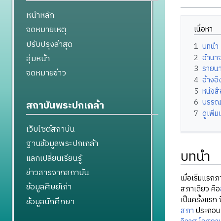
หน้าหลัก
จดหมายเหตุ
เนื้อหา
ปรับปรุงล่าสุด
1
บทนำ
สุ่มหน้า
2
อำนาจ
3
รายนา
จดหมายข่าว
4
อ้างอิ
5
หนังส
6
บรรณ
สถาบันพระปกเกล้า
7
ดูเพิ่ม
เว็บไซต์สถาบัน
ฐานข้อมูลพระปกเกล้า
บทนำ
แลกเปลี่ยนเรียนรู้
ข่าวสารจากสถาบัน
เมื่อเริ่มแ
ข้อมูลศิษย์เก่า
สภาเดียว คือ
เป็นครั้งแรก
ข้อมูลนักศึกษา
สภา
ประกอบด