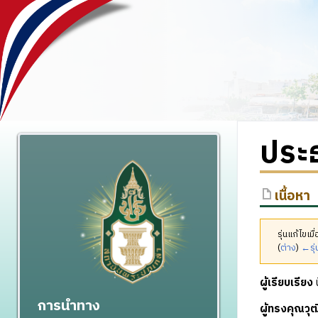
ประ
เนื้อหา
รุ่นแก้ไข
(
ต่าง
)
←รุ่
ผู้เรียบเรียง
น
การนำทาง
ผู้ทรงคุณว