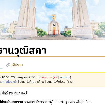
ธานวุฒิสภา
อภิปราย
เมื่อ 10:51, 20 กรกฎาคม 2553 โดย
Apirom
(
คุย
|
ส่วนร่วม
)
นแก้ไขก่อนหน้า
| รุ่นแก้ไขล่าสุด (ต่าง) | รุ่นแก้ไขถัดไป→ (ต่าง)
ิพัทธ์ สระฉันทพงษ์
ุฒิประจำบทความ
รองเลขาธิการสภาผู้แทนราษฎร จเร พันธุ์เปรื่อง