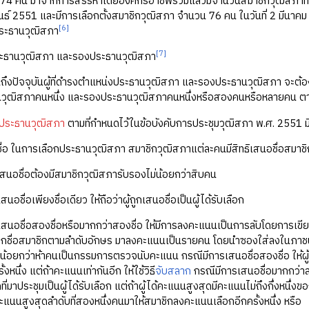
74 คน มาจากการสรรหาโดยองค์กรอาชีพรวมแล้วมีจำนวนสมาชิกวุฒิสภาทั้
ันธ์ 2551 และมีการเลือกตั้งสมาชิกวุฒิสภา จำนวน 76 คน ในวันที่ 2 มีนาคม 2
[6]
ระธานวุฒิสภา
[7]
ประธานวุฒิสภา และรองประธานวุฒิสภา
ถึงปัจจุบันผู้ที่ดำรงตำแหน่งประธานวุฒิสภา และรองประธานวุฒิสภา จะต้อง
านวุฒิสภาคนหนึ่ง และรองประธานวุฒิสภาคนหนึ่งหรือสองคนหรือหลายคน ตา
กประธานวุฒิสภา
ตามที่กำหนดไว้ในข้อบังคับการประชุมวุฒิสภา พ.ศ. 2551 มีว
อชื่อ ในการเลือกประธานวุฒิสภา สมาชิกวุฒิสภาแต่ละคนมีสิทธิเสนอชื่อสมาชิกไ
สนอชื่อต้องมีสมาชิกวุฒิสภารับรองไม่น้อยกว่าสิบคน
อชื่อเพียงชื่อเดียว ให้ถือว่าผู้ถูกเสนอชื่อเป็นผู้ได้รับเลือก
สนอชื่อสองชื่อหรือมากกว่าสองชื่อ ให้มีการลงคะแนนเป็นการลับโดยการเขียนช
รียกชื่อสมาชิกตามลำดับอักษร มาลงคะแนนเป็นรายคน โดยนำซองใส่ลงในภาชนะท
น้อยกว่าห้าคนเป็นกรรมการตรวจนับคะแนน กรณีมีการเสนอชื่อสองชื่อ ให้ผู้ได้
ั้งหนึ่ง แต่ถ้าคะแนนเท่ากันอีก ให้ใช้วิธี
จับสลาก
กรณีมีการเสนอชื่อมากกว่าสอง
่มาประชุมเป็นผู้ได้รับเลือก แต่ถ้าผู้ได้คะแนนสูงสุดมีคะแนนไม่ถึงกึ่งหนึ่ง
คะแนนสูงสุดลำดับที่สองหนึ่งคนมาให้สมาชิกลงคะแนนเลือกอีกครั้งหนึ่ง หรือ