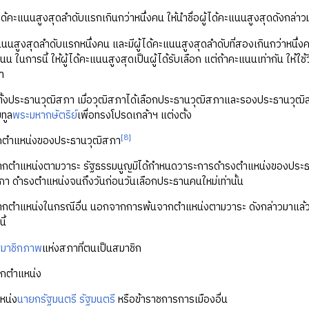
้ได้คะแนนสูงสุดลำดับแรกเกินกว่าหนึ่งคน ให้นำชื่อผู้ได้คะแนนสูงสุดดังกล่
ะแนนสูงสุดลำดับแรกหนึ่งคน และมีผู้ได้คะแนนสูงสุดลำดับที่สองเกินกว่าหนึ่
 ในการนี้ ให้ผู้ได้คะแนนสูงสุดเป็นผู้ได้รับเลือก แต่ถ้าคะแนนเท่ากัน ให้ใช้ว
า
ั้งประธานวุฒิสภา เมื่อวุฒิสภาได้เลือกประธานวุฒิสภาและรองประธานวุฒิ
ทูล
พระมหากษัตริย์
เพื่อทรงโปรดเกล้าฯ แต่งตั้ง
[8]
กตำแหน่งของประธานวุฒิสภา
ากตำแหน่งตามวาระ รัฐธรรมนูญมิได้กำหนดวาระการดำรงตำแหน่งของประธา
า ดำรงตำแหน่งจนถึงวันก่อนวันเลือกประธานคนใหม่เท่านั้น
ากตำแหน่งในกรณีอื่น นอกจากการพ้นจากตำแหน่งตามวาระ ดังกล่าวมาแล้
ี้
มาชิกภาพ
แห่งสภาที่ตนเป็นสมาชิก
กตำแหน่ง
หน่ง
นายกรัฐมนตรี
รัฐมนตรี
หรือข้าราชการการเมืองอื่น