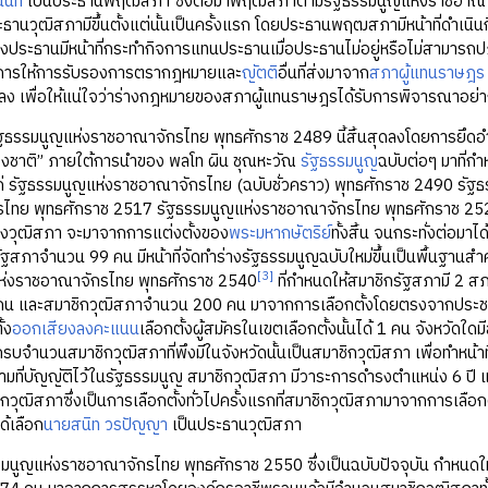
นนท์
เป็นประธานพฤฒสภา ซึ่งต่อมาพฤฒสภาตามรัฐธรรมนูญแห่งราชอาณา
ระธานวุฒิสภามีขึ้นตั้งแต่นั้นเป็นครั้งแรก โดยประธานพฤฒสภามีหน้าที่ดำเ
ะธานมีหน้าที่กระทำกิจการแทนประธานเมื่อประธานไม่อยู่หรือไม่สามารถปฏิบัต
การให้การรับรองการตรากฎหมายและ
ญัตติ
อื่นที่ส่งมาจาก
สภาผู้แทนราษฎร
าลง เพื่อให้แน่ใจว่าร่างกฎหมายของสภาผู้แทนราษฎรได้รับการพิจารณาอย่
ฐธรรมนูญแห่งราชอาณาจักรไทย พุทธศักราช 2489 นี้สิ้นสุดลงโดยการยึดอ
ชาติ” ภายใต้การนำของ พลโท ผิน ชุณหะวัณ
รัฐธรรมนูญ
ฉบับต่อๆ มาที่
ก่ รัฐธรรมนูญแห่งราชอาณาจักรไทย (ฉบับชั่วคราว) พุทธศักราช 2490 รั
ไทย พุทธศักราช 2517 รัฐธรรมนูญแห่งราชอาณาจักรไทย พุทธศักราช 25
องวุฒิสภา จะมาจากการแต่งตั้งของ
พระมหากษัตริย์
ทั้งสิ้น จนกระทั่งต่อมาได้
รัฐสภาจำนวน 99 คน มีหน้าที่จัดทำร่างรัฐธรรมนูญฉบับใหม่ขึ้นเป็นพื้นฐานสำ
[3]
ห่งราชอาณาจักรไทย พุทธศักราช 2540
ที่กำหนดให้สมาชิกรัฐสภามี 2 
 และสมาชิกวุฒิสภาจำนวน 200 คน มาจากการเลือกตั้งโดยตรงจากประชาชน ก
ั้ง
ออกเสียงลงคะแนน
เลือกตั้งผู้สมัครในเขตเลือกตั้งนั้นได้ 1 คน จังหวัดใด
บจำนวนสมาชิกวุฒิสภาที่พึงมีในจังหวัดนั้นเป็นสมาชิกวุฒิสภา เพื่อทำห
 ตามที่บัญญัติไว้ในรัฐธรรมนูญ สมาชิกวุฒิสภา มีวาระการดำรงตำแหน่ง 6 ปี 
ิกวุฒิสภาซึ่งเป็นการเลือกตั้งทั่วไปครั้งแรกที่สมาชิกวุฒิสภามาจากการเลือก
ด้เลือก
นายสนิท วรปัญญา
เป็นประธานวุฒิสภา
มนูญแห่งราชอาณาจักรไทย พุทธศักราช 2550 ซึ่งเป็นฉบับปัจจุบัน กำหนด