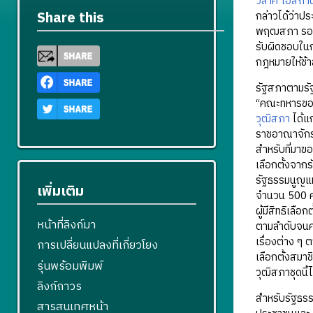
วิลาศ โอสถา
Share this
กล่าวได้ว่าป
พฤฒสภา รองปร
รับผิดชอบใน
กฎหมายให้ช้
รัฐสภาตามรั
“คณะทหารของ
วุฒิสภา
ได้แ
ราชอาณาจักร
สำหรับที่มาข
เลือกตั้งจาก
รัฐธรรมนูญแ
เพิ่มเติม
จำนวน 500 คน
ผู้มีสิทธิเลือกต
หน้าที่ลิงก์มา
ตามลำดับจนคร
เรื่องต่าง ๆ
การเปลี่ยนแปลงที่เกี่ยวโยง
เลือกตั้งสมาช
รุ่นพร้อมพิมพ์
วุฒิสภาชุดนี้ไ
ลิงก์ถาวร
สำหรับรัฐธรร
สารสนเทศหน้า