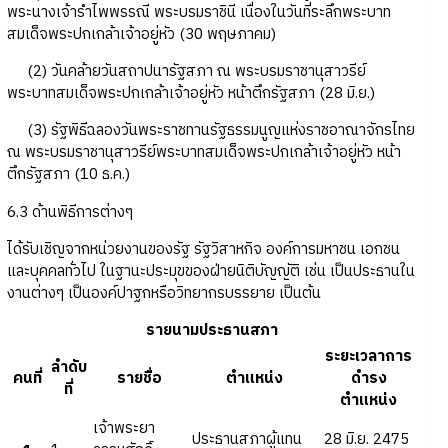
พระนางเจ้ารำไพพรรณี พระบรมราชินี เนื่องในวันที่ระลึกพระบาท
สมเด็จพระปกเกล้าเจ้าอยู่หัว (30 พฤษภาคม)
(2) วันคล้ายวันสถาปนารัฐสภา ณ พระบรมราชานุสาวรีย์
พระบาทสมเด็จพระปกเกล้าเจ้าอยู่หัว หน้าตึกรัฐสภา (28 มิ.ย.)
(3) รัฐพิธีฉลองวันพระราชทานรัฐธรรมนูญแห่งราชอาณาจักรไทย
ณ พระบรมราชานุสาวรีย์พระบาทสมเด็จพระปกเกล้าเจ้าอยู่หัว หน้า
ตึกรัฐสภา (10 ธ.ค.)
6.3 ด้านพิธีการต่างๆ
ได้รับเชิญจากหน่วยงานของรัฐ รัฐวิสาหกิจ องค์การมหาชน เอกชน
และบุคคลทั่วไป ในฐานะประมุขของฝ่ายนิติบัญญัติ เช่น เป็นประธานใน
งานต่างๆ เป็นองค์ปาฐกหรือวิทยากรบรรยาย เป็นต้น
รายนามประธานสภา
ระยะเวลาการ
ลำดับ
คนที่
รายชื่อ
ตำแหน่ง
ดำรง
ที่
ตำแหน่ง
เจ้าพระยา
ประธานสภาผู้แทน
28 มิ.ย. 2475