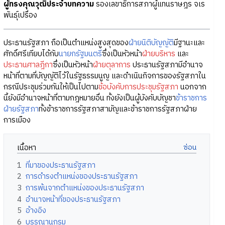
ผู้ทรงคุณวุฒิประจำบทความ
รองเลขาธิการสภาผู้แทนราษฎร จเร
พันธุ์เปรื่อง
ประธานรัฐสภา ถือเป็นตำแหน่งสูงสุดของ
ฝ่ายนิติบัญญัติ
มีฐานะและ
ศักดิ์ศรีเทียบได้กับ
นายกรัฐมนตรี
ซึ่งเป็นหัวหน้า
ฝ่ายบริหาร
และ
ประธานศาลฎีกา
ซึ่งเป็นหัวหน้า
ฝ่ายตุลาการ
ประธานรัฐสภามีอำนาจ
หน้าที่ตามที่บัญญัติไว้ในรัฐธรรมนูญ และดำเนินกิจการของรัฐสภาใน
กรณีประชุมร่วมกันให้เป็นไปตาม
ข้อบังคับการประชุมรัฐสภา
นอกจาก
นี้ยังมีอำนาจหน้าที่ตามกฎหมายอื่น ทั้งยังเป็นผู้บังคับบัญชา
ข้าราชการ
ฝ่ายรัฐสภา
ทั้งข้าราชการรัฐสภาสามัญและข้าราชการรัฐสภาฝ่าย
การเมือง
เนื้อหา
1
ที่มาของประธานรัฐสภา
2
การดำรงตำแหน่งของประธานรัฐสภา
3
การพ้นจากตำแหน่งของประธานรัฐสภา
4
อำนาจหน้าที่ของประธานรัฐสภา
5
อ้างอิง
6
บรรณานุกรม