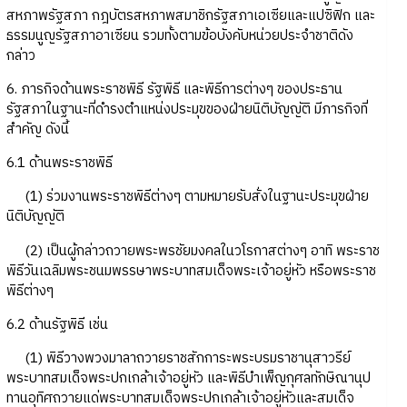
สหภาพรัฐสภา กฎบัตรสหภาพสมาชิกรัฐสภาเอเซียและแปซิฟิก และ
ธรรมนูญรัฐสภาอาเซียน รวมทั้งตามข้อบังคับหน่วยประจำชาติดัง
กล่าว
6. ภารกิจด้านพระราชพิธี รัฐพิธี และพิธีการต่างๆ ของประธาน
รัฐสภาในฐานะที่ดำรงตำแหน่งประมุขของฝ่ายนิติบัญญัติ มีภารกิจที่
สำคัญ ดังนี้
6.1 ด้านพระราชพิธี
(1) ร่วมงานพระราชพิธีต่างๆ ตามหมายรับสั่งในฐานะประมุขฝ่าย
นิติบัญญัติ
(2) เป็นผู้กล่าวถวายพระพรชัยมงคลในวโรกาสต่างๆ อาทิ พระราช
พิธีวันเฉลิมพระชนมพรรษาพระบาทสมเด็จพระเจ้าอยู่หัว หรือพระราช
พิธีต่างๆ
6.2 ด้านรัฐพิธี เช่น
(1) พิธีวางพวงมาลาถวายราชสักการะพระบรมราชานุสาวรีย์
พระบาทสมเด็จพระปกเกล้าเจ้าอยู่หัว และพิธีบำเพ็ญกุศลทักษิณานุป
ทานอุทิศถวายแด่พระบาทสมเด็จพระปกเกล้าเจ้าอยู่หัวและสมเด็จ