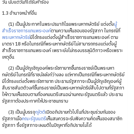
วัน นับแต่วันที่ได้รับคำร้อง
1.3 อำนาจหน้าที่อื่น
(1) เป็นผู้ประกาศในพระปรมาภิไธยพระมหากษัตริย์ แต่งตั้ง
ผู้
สำเร็จราชการแทนพระองค์
ตามความเห็นชอบของรัฐสภา ในกรณีที่
พระมหากษัตริย์
มิได้ทรงแต่งตั้งผู้สำเร็จราชการแทนพระองค์ ตาม
มาตรา 18 หรือในกรณีที่พระมหากษัตริย์ไม่สามารถทรงแต่งตั้งผู้
สำเร็จราชการแทนพระองค์ เพราะยังไม่ทรงบรรลุนิติภาวะหรือเพราะ
เหตุอื่น
(2) เป็นผู้อัญเชิญองค์พระรัชทายาทขึ้นทรงราชย์เป็นพระมหา
กษัตริย์ในกรณีที่ราชบัลลังก์ว่างลง แต่หากเป็นกรณีที่พระมหากษัตริย์
มิได้ทรงแต่งตั้งพระรัชทายาท ประธานรัฐสภาจะเป็นผู้อัญเชิญองค์ผู้
สืบราชสันตติวงศ์ขึ้นทรงราชย์เป็นพระมหากษัตริย์สืบไปตามที่รัฐสภา
ให้ความเห็นชอบตามที่องคมนตรีเสนอผ่านคณะรัฐมนตรีแล้ว ประธาน
รัฐสภาต้องประกาศให้ประชาชนทราบ
(3) เป็นผู้บรรจุ
ญัตติ
เปิดอภิปรายทั่วไปในที่ประชุมร่วมกันของ
รัฐสภาเมื่อ
คณะรัฐมนตรี
เห็นสมควรจะรับฟังความคิดเห็นของสมาชิก
รัฐสภา ซึ่งรัฐสภาจะลงมติในปัญหาที่อภิปรายไม่ได้