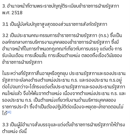
3. อำนาจหน้าที่ตามพระราชบัญญัติระเบียบข้าราชการฝ่ายรัฐสภา
พ.ศ. 2518
3.1 เป็นผู้บังคับบัญชาสูงสุดของส่วนราชการสังกัดรัฐสภา
3.2 เป็นประธานคณะกรรมการข้าราชการฝ่ายรัฐสภา (ก.ร.) ซึ่งเป็น
องค์กรกลางการบริหารงานบุคคลของข้าราชการฝ่ายรัฐสภา ซึ่งมี
อำนาจหน้าที่ในการกำหนดกฎเกณฑ์เกี่ยวกับการบรรจุ แต่งตั้ง การ
รับเงินเดือน การเลื่อนขั้น การเลื่อนตำแหน่ง ตลอดถึงเรื่องวินัยของ
ข้าราชการฝ่ายรัฐสภา
ในระหว่างที่รัฐสภาสิ้นอายุหรือถูกยุบ ประธานรัฐสภาและรองประธาน
รัฐสภาจะยังคงดำรงตำแหน่งประธาน ก.ร. และรองประธาน ก.ร.อยู่
ต่อไปจนกว่าจะได้ทรงแต่งตั้งประธานรัฐสภาและรองประธานรัฐสภา
คนใหม่แล้ว จึงให้พ้นจากตำแหน่ง เนื่องจากตำแหน่งประธาน ก.ร. และ
รองประธาน ก.ร. เป็นตำแหน่งเกี่ยวกับงานด้านบริหารบุคคลของ
ราชการประจำ ซึ่งจำเป็นต้องปฏิบัติต่อเนื่องจะหยุดชะงักขาดตอนไม่
[4]
ได้
3.3 เป็นผู้มีอำนาจสั่งบรรจุและแต่งตั้งข้าราชการฝ่ายรัฐสภาให้ดำรง
ตำแหน่ง ดังนี้