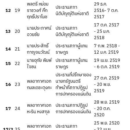
พลตรี หม่อม
29 ธ.ค.
ประธานสภา
12
19
ราชวงศ์ คึก
2516- 7 ต.ค.
นิติบัญญัติแห่งชาติ
ฤทธิ์ปราโมช
2517
17 ต.ค. 2517
นายประภาศน์
ประธานสภา
13
20
- 25 ม.ค.
อวยชัย
นิติบัญญัติแห่งชาติ
2518
นายประสิทธิ์
ประธานสภาผู้แทน
7 ก.พ. 2518 -
14
21
กาญจนวัฒน์
ราษฎร
12 ม.ค. 2519
นายอุทัย พิมพ์
ประธานสภาผู้แทน
19 เม.ย. 2519
15
22
ใจชน
ราษฎร
- 6 ต.ค. 2519
ประธานที่ปรึกษาของ
27 ต.ค. 2519
พลอากาศเอก
นายกรัฐมนตรี
16
23
- 20 พ.ย.
กมลเดชะตุงคะ
ทำหน้าที่สภาปฏิรูป
2519
การปกครองแผ่นดิน
28 พ.ย. 2519
พลอากาศเอก
ประธานสภาปฏิรูป
17
24
- 20 ต.ค.
หะริน หงสกุล
การปกครองแผ่นดิน
2520
25 พ.ย. 2520
พลอากาศเอก
ประธานสภา
17/2
25
- 22 เม.ย.