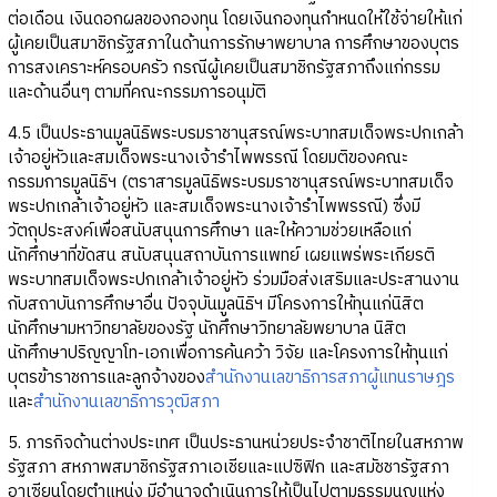
ต่อเดือน เงินดอกผลของกองทุน โดยเงินกองทุนกำหนดให้ใช้จ่ายให้แก่
ผู้เคยเป็นสมาชิกรัฐสภาในด้านการรักษาพยาบาล การศึกษาของบุตร
การสงเคราะห์ครอบครัว กรณีผู้เคยเป็นสมาชิกรัฐสภาถึงแก่กรรม
และด้านอื่นๆ ตามที่คณะกรรมการอนุมัติ
4.5 เป็นประธานมูลนิธิพระบรมราชานุสรณ์พระบาทสมเด็จพระปกเกล้า
เจ้าอยู่หัวและสมเด็จพระนางเจ้ารำไพพรรณี โดยมติของคณะ
กรรมการมูลนิธิฯ (ตราสารมูลนิธิพระบรมราชานุสรณ์พระบาทสมเด็จ
พระปกเกล้าเจ้าอยู่หัว และสมเด็จพระนางเจ้ารำไพพรรณี) ซึ่งมี
วัตถุประสงค์เพื่อสนับสนุนการศึกษา และให้ความช่วยเหลือแก่
นักศึกษาที่ขัดสน สนับสนุนสถาบันการแพทย์ เผยแพร่พระเกียรติ
พระบาทสมเด็จพระปกเกล้าเจ้าอยู่หัว ร่วมมือส่งเสริมและประสานงาน
กับสถาบันการศึกษาอื่น ปัจจุบันมูลนิธิฯ มีโครงการให้ทุนแก่นิสิต
นักศึกษามหาวิทยาลัยของรัฐ นักศึกษาวิทยาลัยพยาบาล นิสิต
นักศึกษาปริญญาโท-เอกเพื่อการค้นคว้า วิจัย และโครงการให้ทุนแก่
บุตรข้าราชการและลูกจ้างของ
สำนักงานเลขาธิการสภาผู้แทนราษฎร
และ
สำนักงานเลขาธิการวุฒิสภา
5. ภารกิจด้านต่างประเทศ เป็นประธานหน่วยประจำชาติไทยในสหภาพ
รัฐสภา สหภาพสมาชิกรัฐสภาเอเชียและแปซิฟิก และสมัชชารัฐสภา
อาเซียนโดยตำแหน่ง มีอำนาจดำเนินการให้เป็นไปตามธรรมนูญแห่ง