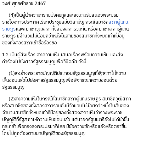
วงศ์ พุทธศักราช 2467
(4)เป็นผู้นำความกราบบังคมทูลและลงนามรับสนองพระบรม
ราชโองการประกาศเรียกประชุมสมัยวิสามัญ กรณีสมาชิก
สภาผู้แทน
ราษฎร
และสมาชิกวุฒิสภาทั้งสองสภารวมกัน หรือสมาชิกสภาผู้แทน
ราษฎร มีจำนวนไม่น้อยกว่าหนึ่งในสามของสมาชิกทั้งหมดเท่าที่มีอยู่
ของทั้งสองสภาเข้าชื่อร้องขอ
1.2 เป็นผู้ส่งเรื่อง ส่งความเห็น เสนอเรื่องพร้อมความเห็น และส่ง
คำร้องไปยังศาลรัฐธรรมนูญเพื่อวินิจฉัย ดังนี้
(1)ส่งร่างพระราชบัญญัติประกอบรัฐธรรมนูญที่รัฐสภาให้ความ
เห็นชอบแล้วไปยังศาลรัฐธรรมนูญเพื่อพิจารณาความชอบด้วย
รัฐธรรมนูญ
(2)ส่งความเห็นในกรณีที่สมาชิกสภาผู้แทนราษฎร สมาชิกวุฒิสภา
หรือสมาชิกของทั้งสองสภารวมกันมีจำนวนไม่น้อยกว่าหนึ่งในสิบของ
จำนวนสมาชิกทั้งหมดเท่าที่มีอยู่ของทั้งสองสภาเห็นว่าร่างพระราช
บัญญัติที่รัฐสภาให้ความเห็นชอบแล้ว แต่นายกรัฐมนตรียังไม่ได้นำขึ้น
ทูลเกล้าเพื่อทรงลงพระปรมาภิไธย มีข้อความขัดหรือแย้งหรือตราขึ้น
โดยไม่ถูกต้องตามบทบัญญัติของรัฐธรรมนูญ