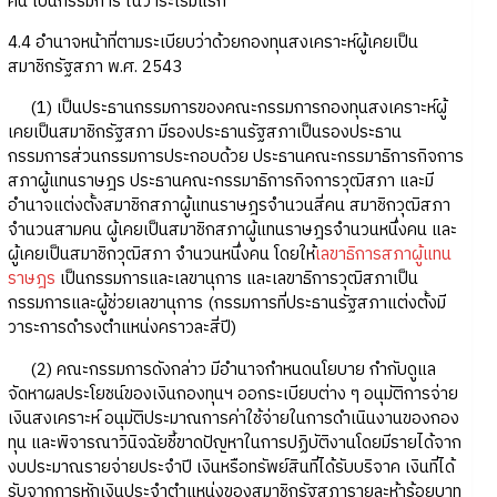
คน เป็นกรรมการ ในวาระเริ่มแรก
4.4 อำนาจหน้าที่ตามระเบียบว่าด้วยกองทุนสงเคราะห์ผู้เคยเป็น
สมาชิกรัฐสภา พ.ศ. 2543
(1) เป็นประธานกรรมการของคณะกรรมการกองทุนสงเคราะห์ผู้
เคยเป็นสมาชิกรัฐสภา มีรองประธานรัฐสภาเป็นรองประธาน
กรรมการส่วนกรรมการประกอบด้วย ประธานคณะกรรมาธิการกิจการ
สภาผู้แทนราษฎร ประธานคณะกรรมาธิการกิจการวุฒิสภา และมี
อำนาจแต่งตั้งสมาชิกสภาผู้แทนราษฎรจำนวนสี่คน สมาชิกวุฒิสภา
จำนวนสามคน ผู้เคยเป็นสมาชิกสภาผู้แทนราษฎรจำนวนหนึ่งคน และ
ผู้เคยเป็นสมาชิกวุฒิสภา จำนวนหนึ่งคน โดยให้
เลขาธิการสภาผู้แทน
ราษฎร
เป็นกรรมการและเลขานุการ และเลขาธิการวุฒิสภาเป็น
กรรมการและผู้ช่วยเลขานุการ (กรรมการที่ประธานรัฐสภาแต่งตั้งมี
วาระการดำรงตำแหน่งคราวละสี่ปี)
(2) คณะกรรมการดังกล่าว มีอำนาจกำหนดนโยบาย กำกับดูแล
จัดหาผลประโยชน์ของเงินกองทุนฯ ออกระเบียบต่าง ๆ อนุมัติการจ่าย
เงินสงเคราะห์ อนุมัติประมาณการค่าใช้จ่ายในการดำเนินงานของกอง
ทุน และพิจารณาวินิจฉัยชี้ขาดปัญหาในการปฏิบัติงานโดยมีรายได้จาก
งบประมาณรายจ่ายประจำปี เงินหรือทรัพย์สินที่ได้รับบริจาค เงินที่ได้
รับจากการหักเงินประจำตำแหน่งของสมาชิกรัฐสภารายละห้าร้อยบาท