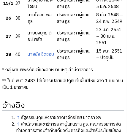
นายอุทัย พิมพ์
ประธานสภาผู้แทน
6 ก.พ. 2544 -
15/1
37
ใจชน
ราษฏร
5 ม.ค. 2548
นายโภคิน พล
ประธานสภาผู้แทน
8 มี.ค. 2548 –
26
38
กุล
ราษฎร
24 ก.พ. 2549
23 ม.ค. 2551
นายยงยุทธ ติ
ประธานสภาผู้แทน
27
39
– 30 เม.ย.
ยะไพรัช
ราษฎร
2551
ประธานสภาผู้แทน
15 พ.ค. 2551
28
40
นายชัย ชิดชอบ
ราษฎร
– ปัจจุบัน
* กลุ่มงานพิพิธภัณฑ์และจดหมายเหตุ สำนักวิชาการ
** ในปี พ.ศ. 2483 ได้มีการเปลี่ยนปีปฏิทินวันขึ้นปีใหม่ จาก 1 เมษายน
เป็น 1 มกราคม
อ้างอิง
↑
รัฐธรรมนูญแห่งราชอาณาจักรไทย มาตรา 89
↑
สำนักงานเลขาธิการสภาผู้แทนราษฎร, คณะกรรมการจัด
ทำเอกสารสาระสำคัญเกี่ยวกับภารกิจและสิทธิประโยชน์ของ