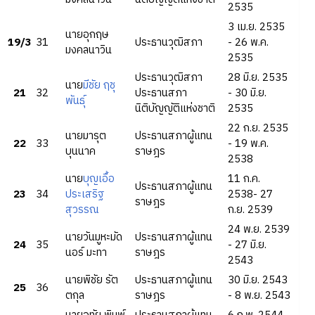
2535
3 เม.ย. 2535
นายอุกฤษ
19/3
31
ประธานวุฒิสภา
- 26 พ.ค.
มงคลนาวิน
2535
ประธานวุฒิสภา
28 มิ.ย. 2535
นาย
มีชัย ฤชุ
21
32
ประธานสภา
- 30 มิ.ย.
พันธุ์
นิติบัญญัติแห่งชาติ
2535
22 ก.ย. 2535
นายมารุต
ประธานสภาผู้แทน
22
33
- 19 พ.ค.
บุนนาค
ราษฎร
2538
นาย
บุญเอื้อ
11 ก.ค.
ประธานสภาผู้แทน
23
34
ประเสริฐ
2538- 27
ราษฎร
สุวรรณ
ก.ย. 2539
24 พ.ย. 2539
นายวันมูหะมัด
ประธานสภาผู้แทน
24
35
- 27 มิ.ย.
นอร์ มะทา
ราษฎร
2543
นายพิชัย รัต
ประธานสภาผู้แทน
30 มิ.ย. 2543
25
36
ตกุล
ราษฎร
- 8 พ.ย. 2543