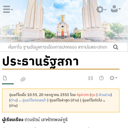
ประธานรัฐสภา
รุ่นแก้ไขเมื่อ 10:55, 20 กรกฎาคม 2553 โดย
Apirom
(
คุย
|
ส่วนร่วม
)
(
ต่าง
)
←รุ่นแก้ไขก่อนหน้า
| รุ่นแก้ไขล่าสุด (ต่าง) | รุ่นแก้ไขถัดไป→
(ต่าง)
ผู้เรียบเรียง
ตวงรัตน์ เลาหัตถพงษ์ภูริ