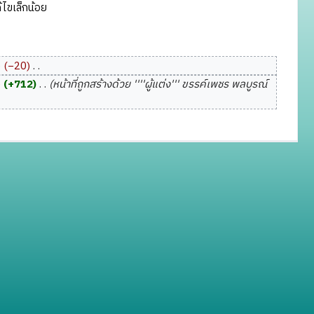
ไขเล็กน้อย
−20
‎
+712
‎
หน้าที่ถูกสร้างด้วย ''''ผู้แต่ง''' ขรรค์เพชร พลบูรณ์