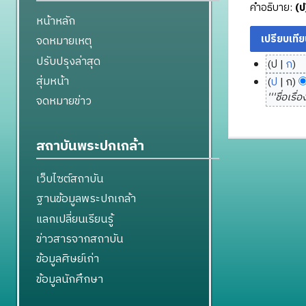
คำอธิบาย:
(ป
หน้าหลัก
จดหมายเหตุ
ปรับปรุงล่าสุด
ป
ก
6
ไ
สุ่มหน้า
ป
ก
พ
ม่
5
'''ชื่อเรื่
จดหมายข่าว
มี
ฤ
พ
ค
ศ
ฤ
ว
จิ
ศ
สถาบันพระปกเกล้า
า
ก
จิ
ม
า
ก
เว็บไซต์สถาบัน
ย่
ย
า
ฐานข้อมูลพระปกเกล้า
อ
น
ย
ก
แลกเปลี่ยนเรียนรู้
2
น
า
5
2
ข่าวสารจากสถาบัน
ร
5
5
ข้อมูลศิษย์เก่า
แ
6
5
ก้
ข้อมูลนักศึกษา
6
ไ
ข