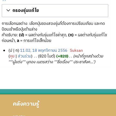
กรองรุ่นแก้ไข
การเลือกผลต่าง: เลือกปุ่มของสองรุ่นที่ต้องการเปรียบเทียบ และกด
ป้อนเข้าหรือปุ่มด้านล่าง
คำอธิบาย:
(ป)
= ผลต่างกับรุ่นแก้ไขล่าสุด,
(ก)
= ผลต่างกับรุ่นแก้ไข
ก่อนหน้า,
ล
= การแก้ไขเล็กน้อย
ป
ก
11:02, 18 พฤศจิกายน 2556
‎
Suksan
1
คุย
ส่วนร่วม
‎
820 ไบต์
+820
‎
หน้าที่ถูกสร้างด้วย
''''ผู้แต่ง''' นุทอง เนตรสว่าง '''ชื่อเรื่อง''' ประชาสังค...'
8
พ
ฤ
ศ
จิ
ก
า
คลังความรู้
ย
น