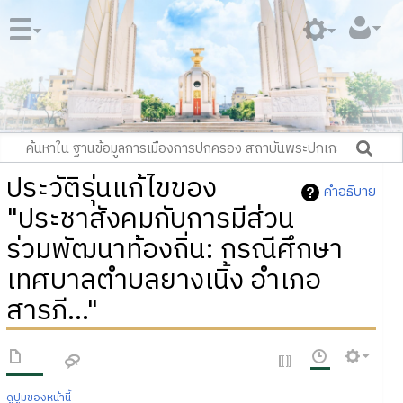
ประวัติรุ่นแก้ไขของ
คำอธิบาย
"ประชาสังคมกับการมีส่วน
ร่วมพัฒนาท้องถิ่น: กรณีศึกษา
เทศบาลตำบลยางเนิ้ง อำเภอ
สารภี..."
ดูปูมของหน้านี้