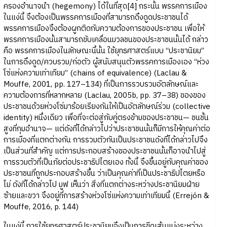
ครองอำนาจนำ (hegemony) ได้ในที่สุด[4] กระนั้น พรรคการเมือง
ในแง่นี้ จึงต้องเป็นพรรคการเมืองที่สามารถดึงดูดประชาชนได้
พรรคการเมืองจึงต้องผูกติดกับความต้องการของประชาชน เพื่อให้
พรรคการเมืองนั้นสามารถขับเคลื่อนมวลชนของประชาชนนั้นได้ กล่าว
คือ พรรคการเมืองในลักษณะนี้นั้น ใช้ยุทธศาสตร์แบบ “ประชานิยม”
ในการดึงดูด/ควบรวม/ก่อตัว ผู้สนับสนุนตัวพรรคการเมืองเอง “ห่วง
โซ่แห่งความเท่าเทียม” (chains of equivalence) (Laclau &
Mouffe, 2001, pp. 127–134) ที่เป็นการรวบรวมอัตลักษณ์และ
ความต้องการที่หลากหลาย (Laclau, 2005b, pp. 37–38) ของของ
ประชาชนด้วยห่วงโซ่มาร้อยเรียงกันให้เป็นอัตลักษณ์ร่วม (collective
identity) หนึ่งเดียว เพื่อที่จะต่อสู่กับคู่ตรงข้ามของประชาชน— ชนชั้น
สูงที่กุมอำนาจ— แต่ดังที่ได้กล่าวไปว่าประชาชนนั้นก็มีการให้คุณค่าต่อ
การเมืองที่แตกต่างกัน การรวมตัวกันเป็นประชาชนดังที่ได้กล่าวไปจึง
เป็นส่วนที่สำคัญ แต่การประกอบสร้างของประชาชนนั้นก็อาจนำไปสู่
การรวมตัวที่เป็นภัยต่อประชาธิปไตยเอง ทั้งนี้ จึงขึ้นอยู่กับคุณค่าของ
ประชาชนที่ถูกประกอบสร้างขึ้น ว่าเป็นคุณค่าที่เป็นประชาธิปไตยหรือ
ไม่ ดังที่ได้กล่าวไป มูฟ เห็นว่า สิ่งที่แตกต่างระหว่างประชานิยมฝ่าย
ซ้ายและขวา จึงอยู่ที่การสร้างห่วงโซ่แห่งความเท่าเทียมนี้ (Errejón &
Mouffe, 2016, p. 144)
ในแง่นี้ การใช้ยุทธศาสตร์ประชานิยมจึงเป็นการขีดเส้นแบ่งระหว่าง