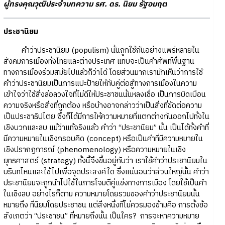
ผู้ทรงคุณวุฒิประจำบทความ รศ. ดร. นิยม รัฐอมฤต
ประชานิยม
คำว่าประชานิยม (populism) นั้นถูกใช้กันอย่างแพร่หลายใน
สังคมการเมืองทั้งไทยและต่างประเทศ แทบจะเป็นคำศัพท์พื้นฐาน
ทางการเมืองร่วมสมัยไปแล้วก็ว่าได้ โดยส่วนมากเรามักเห็นว่าการใช้
คำว่าประชานิยมเป็นการแปะป้ายให้กับคู่ต่อสู้ทางการเมืองในความ
เข้าใจว่าใช้สิ่งล่อลวงใจที่ไม่ดีให้ประชาชนนั้นหลงเชื่อ เป็นการบิดเบือน
ความจริงหรือสิ่งที่ถูกต้อง หรือบ้างอาจกล่าวว่าเป็นสิ่งที่ขัดต่อความ
เป็นประชาธิปไตย ซึ่งก็ได้มีการให้ความหมายที่แตกต่างกันออกไปทั้งใน
เชิงบวกและลบ แม้ว่าแท้จริงแล้ว คำว่า “ประชานิยม” นั้น เป็นได้ทั้งคำที่
มีความหมายในเชิงกรอบคิด (concept) หรือเป็นคำที่มีความหมายใน
เชิงปรากฎการณ์ (phenomenology) หรือความหมายในเชิง
ยุทธศาสตร์ (strategy) ทั้งนี้จึงขึ้นอยู่กับว่า เราใช้คำว่าประชานิยมใน
บริบทไหนและใช้ไปเพื่อจุดประสงค์ใด ซึ่งแน่นอนว่าส่วนใหญ่นั้น คำว่า
ประชานิยมจะถูกนำไปใช้ในการโจมตีคู่แข่งทางการเมือง โดยใช้เป็นคำ
ในเชิงลบ อย่างไรก็ตาม ความหมายโดยรวมของคำว่าประชานิยมนั้น
หมายถึง ที่นิยมโดยประชาชน แต่สิ่งหนึ่งที่ไม่ควรมองข้ามคือ การตั้งข้อ
สังเกตว่า “ประชาชน” ที่หมายถึงนั้น เป็นใคร? การจะหาความหมาย