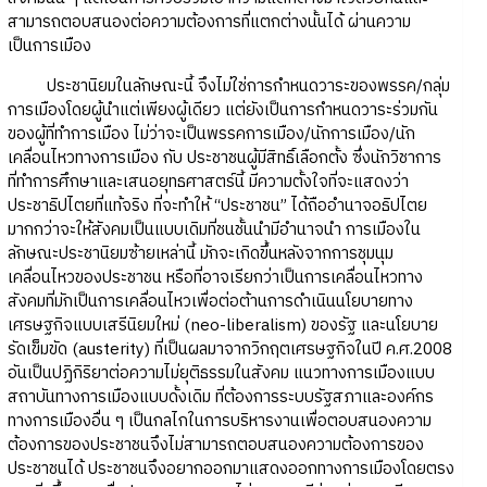
สามารถตอบสนองต่อความต้องการที่แตกต่างนั้นได้ ผ่านความ
เป็นการเมือง
ประชานิยมในลักษณะนี้ จึงไม่ใช่การกำหนดวาระของพรรค/กลุ่ม
การเมืองโดยผู้นำแต่เพียงผู้เดียว แต่ยังเป็นการกำหนดวาระร่วมกัน
ของผู้ที่ทำการเมือง ไม่ว่าจะเป็นพรรคการเมือง/นักการเมือง/นัก
เคลื่อนไหวทางการเมือง กับ ประชาชนผู้มีสิทธิ์เลือกตั้ง ซึ่งนักวิชาการ
ที่ทำการศึกษาและเสนอยุทธศาสตร์นี้ มีความตั้งใจที่จะแสดงว่า
ประชาธิปไตยที่แท้จริง ที่จะทำให้ “ประชาชน” ได้ถืออำนาจอธิปไตย
มากกว่าจะให้สังคมเป็นแบบเดิมที่ชนชั้นนำมีอำนาจนำ การเมืองใน
ลักษณะประชานิยมซ้ายเหล่านี้ มักจะเกิดขึ้นหลังจากการชุมนุม
เคลื่อนไหวของประชาชน หรือที่อาจเรียกว่าเป็นการเคลื่อนไหวทาง
สังคมที่มักเป็นการเคลื่อนไหวเพื่อต่อต้านการดำเนินนโยบายทาง
เศรษฐกิจแบบเสรีนิยมใหม่ (neo-liberalism) ของรัฐ และนโยบาย
รัดเข็มขัด (austerity) ที่เป็นผลมาจากวิกฤตเศรษฐกิจในปี ค.ศ.2008
อันเป็นปฏิกิริยาต่อความไม่ยุติธรรมในสังคม แนวทางการเมืองแบบ
สถาบันทางการเมืองแบบดั้งเดิม ที่ต้องการระบบรัฐสภาและองค์กร
ทางการเมืองอื่น ๆ เป็นกลไกในการบริหารงานเพื่อตอบสนองความ
ต้องการของประชาชนจึงไม่สามารถตอบสนองความต้องการของ
ประชาชนได้ ประชาชนจึงอยากออกมาแสดงออกทางการเมืองโดยตรง