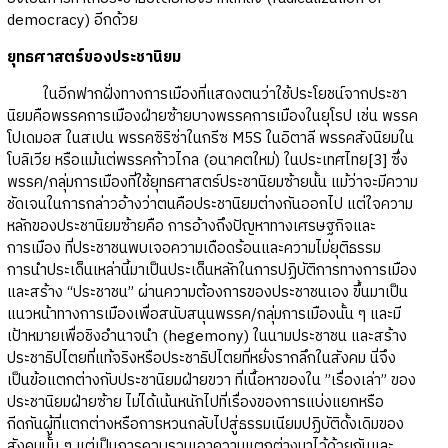
democracy) อีกด้วย
ยุทธศาสตร์ของประชานิยม
ในอีกฟากฝั่งทางการเมืองที่แสดงตนว่าใช้ประโยชน์จากประชา
นิยมคือพรรคการเมืองฝ่ายซ้ายบางพรรคการเมืองในยุโรป เช่น พรรค
โปเดมอส ในสเปน พรรคซิริซ่าในกรีซ M5S ในอิตาลี พรรคสังนิยมใน
โบลิเวีย หรือแม้แต่พรรคก้าวไกล (อนาคตใหม่) ในประเทศไทย[3] ซึ่ง
พรรค/กลุ่มการเมืองที่ใช้ยุทธศาสตร์ประชานิยมซ้ายนั้น แม้ว่าจะมีความ
ชัดเจนในการกล่าวอ้างว่าตนคือประชานิยมต่างกันออกไป แต่ใจความ
หลักของประชานิยมซ้ายคือ การอ้างถึงปัญหาทางเศรษฐกิจและ
การเมือง ที่ประชาชนพบเจอความเดือดร้อนและความไม่ยุติธรรม
การนำประเด็นเหล่านี้มาเป็นประเด็นหลักในการปฏิบัติการทางการเมือง
และสร้าง “ประชาชน” ผ่านความต้องการของประชาชนเอง ขึ้นมาเป็น
แนวหน้าทางการเมืองเพื่อสนับสนุนพรรค/กลุ่มการเมืองนั้น ๆ และมี
เป้าหมายเพื่อชิงอำนาจนำ (hegemony) ในนามประชาชน และสร้าง
ประชาธิปไตยที่แท้จริงหรือประชาธิปไตยที่หยั่งรากลึกในสังคม นี่จึง
เป็นข้อแตกต่างกับประชานิยมฝ่ายขวา ที่เนื้อหาของใน ”เรื่องเล่า” ของ
ประชานิยมฝ่ายซ้าย ไม่ได้เน้นหนักไปที่เรื่องของการแบ่งแยกหรือ
กีดกันผู้ที่แตกต่างหรือการหวนกลับไปสู่ธรรมเนียมปฏิบัติดั้งเดิมของ
สังคมนั้น ๆ แต่เป็นการควบรวมเอาความแตกต่างมาไว้ด้วยกันและ