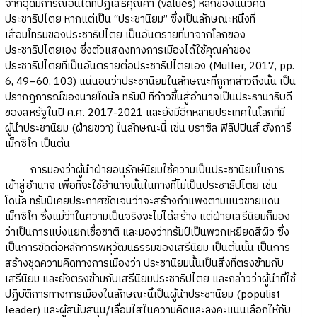
จากอุดมการณ์อื่นใดที่ปฏิเสธคุณค่า (values) หลักของแนวคิด
ประชาธิปไตย หากแต่เป็น “ประชานิยม” ซึ่งเป็นลักษณะหนึ่งที่
เสื่อมโทรมของประชาธิปไตย เป็นอันตรายที่มาจากโลกของ
ประชาธิปไตยเอง ซึ่งตัวแสดงทางการเมืองได้ใช้คุณค่าของ
ประชาธิปไตยที่เป็นอันตรายต่อประชาธิปไตยเอง (Müller, 2017, pp.
6, 49–60, 103) แน่นอนว่าประชานิยมในลักษณะที่ถูกกล่าวถึงนั้น เป็น
ปรากฎการณ์ของนายโดนัล ทรัมป์ ที่ก้าวขึ้นสู่อำนาจเป็นประธานาธิบดี
ของสหรัฐในปี ค.ศ. 2017-2021 และยังมีอีกหลายประเทศในโลกที่มี
ผู้นำประชานิยม (ฝ่ายขวา) ในลักษณะนี้ เช่น บราซิล ฟิลิปปินส์ ฮังการี
เม็กซิโก เป็นต้น
การมองว่าผู้นำฝ่ายอนุรักษ์นิยมใช้ความเป็นประชานิยมในการ
เข้าสู่อำนาจ เพื่อที่จะใช้อำนาจนั้นในทางที่ไม่เป็นประชาธิปไตย เช่น
โดนัล ทรัมป์เคยประกาศชัดเจนว่าจะสร้างกำแพงตามแนวชายแดน
เม็กซิโก ซึ่งแม้ว่าในความเป็นจริงจะไม่ได้สร้าง แต่ฝ่ายเสรีนิยมก็มอง
ว่าเป็นการแบ่งแยกเชื้อชาติ และมองว่าทรัมป์เป็นพวกเหยียดสีผิว ซึ่ง
เป็นการขัดต่อหลักการพหุวัฒนธรรมของเสรีนิยม เป็นต้นนั้น เป็นการ
สร้างชุดความคิดทางการเมืองว่า ประชานิยมนั้นเป็นสิ่งที่ตรงข้ามกับ
เสรีนิยม และยังตรงข้ามกับเสรีนิยมประชาธิปไตย และกล่าวว่าผู้นำที่ใช้
ปฏิบัติการทางการเมืองในลักษณะนี้เป็นผู้นำประชานิยม (populist
leader) และผู้สนับสนุน/เลื่อมใสในความคิดและลงคะแนนเลือกให้กับ