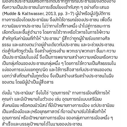
เมืองที่ใช้ประชานิยมหรือการเกิดปรากฏการณ์ประชานิยมจึงต้องอ้าง
ถึงความเป็นประชาชนในการเชื่อมโยงเข้ากับทุก ๆ อย่างที่จะเสนอ
(Mudde & Kaltwasser, 2013, pp. 3–7) ผู้นำหรือผู้ปฏิบัติการ
ทางการเมืองโดยประชานิยม จึงมักใช้อารมณ์ของประชาชน เพื่อดึง
ความนิยมจากประชาชน ไม่ว่าทางใดก็ทางหนึ่ง นำไปสู่การชนะการ
เลือกตั้งและขึ้นสู่อำนาจ โดยการใช้วาทะหรือโวหารในการให้ความ
สำคัญกับค่านิยมที่ทำให้ “ประชาชน” รู้สึกว่าถูกผู้ร้ายรังแกทางศีล
ธรรม และแสดงตนว่าอยู่ข้างเดียวกับประชาชน และจะช่วยประชาชน
ต่อสู้กับศัตรูตัวนั้น จึงสร้างคู่ตรงข้าม พวกเรา/พวกเขา ขึ้นมา ความ
เป็นประชานิยมในแง่นี้ จึงเป็นการพยายามสร้างความเหมือนหรือความ
เป็นกลุ่มก้อนของประชาชนกลุ่มหนึ่ง ๆ โดยการใช้ความเป็นศีลธรรมใน
แง่ของการแบ่งแยกถูก/ผิด และใช้การสื่อสารกับประชาชนของตน
บอกว่าสิ่งที่ตนทำนั้นถูกต้อง จึงเป็นสร้างเสริมสร้างประชาชนในฝั่ง
ของตน โดยมีผู้นำเป็นผู้สื่อสาร
ดังนั้น “ประชานิยม” จึงไม่ใช่ “อุดมการณ์” ทางการเมืองที่มีการให้
คุณค่า และมีเป้าหมายในตัวเอง เช่น อุดมการณ์แบบเสรีนิยม
สังคมนิยม หรือคอมมิวนิสม์ ที่มีเป้าหมายทางการเมือง แต่ประชานิยม
เป็นเครื่องมือและ/หรือยุทธศาสตร์ ที่อาจนำมาปรับใช้เพื่อทำให้
อุดมการณ์ หรือเป้าหมายทางการเมือง ของกลุ่มทางการเมืองหนึ่ง ๆ
สำเร็จและบรรลุเป้าหมายได้ในนามของประชาชน