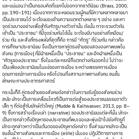
และแน่นอนว่าเป็นกรอบคิดที่แยกไม่ออกจากชาตินิยม (Brass, 2000,
pp. 190–191) เนื่องจากการจะหลอมรวมผู้คนที่มีความหลากหลายมา
เป็นประชาชนได้ จะต้องมองข้ามความแตกต่างหลาย ๆ อย่าง และหา
จุดร่วมบางอย่างเพื่อสู้กับศัตรูบางตัวเท่านั้น ดังนั้น กาจะรวมตัวกัน
เข้าเป็น “ประชาชน”​ ที่มีจุดร่วมกันได้นั้น จะต้องมีบางอย่างที่เหมือน/
ร่วม กัน และสิ่งที่ทรงพลังที่สุดก็คือ การมี “ศัตรู” ที่ร่วมกัน กล่าวคือ
การศึกษาประชานิยม จึงเป็นการหาคู่ตรงข้ามของสององคาพยพใน
สังคม [การเมือง] ที่มีฝ่ายหนึ่งเป็น “ประชาชน” และอีกฝ่ายหนึ่งเป็น
“ศัตรูของประชาชน” ซึ่งในแต่ละกรณีก็แตกต่างกันออกไป ไม่ว่าจะ
เป็นเพียงประชานิยมในแง่ของการเมือง ระหว่างพรรคการเมือง
อุดมการณ์ทางการเมือง หรือไปจนถึงสถานภาพทางสังคม ชนชั้น
ลักษณะทางประชากรศาสตร์
กระนั้นก็ดี คู่ตรงข้ามของสังคมดังกล่าวในความรับรู้ของสังคมร่วม
สมัย มักจะเป็นการเคลื่อนไหวที่เป็นการต่อสู้ของประชาชนธรรมดาตัว
เล็ก ๆ ที่ต่อสู้กับยักษ์ตัวใหญ่ (Mudde & Kaltwasser, 2013, pp. 8–
9) ซึ่งการสร้างเรื่องเล่า (narrative) ของประชานิยมแต่ละที่นั้น มักจะ
เป็นการกล่าวถึงปัญหาของประชาชนที่พบเจอและพุ่งเป้าไปยังศัตรูที่
มักจะถูกล่าวหาว่าเป็นต้นตอของปัญหาดังกล่าว ซึ่งส่วนมากมักจะเป็น
ชนชั้นนำทางสังคมและการเมือง (elite) นั่นเอง ปฏิบัติการทางการ