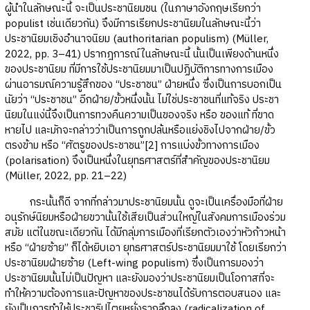
ผู้นำในลักษณะนี้ จะเป็นประชานิยมชน (ในภาษาอังกฤษเรียกว่า
populist เช่นเดียวกัน) จึงมีการเรียกประชานิยมในลักษณะนี้ว่า
ประชานิยมเชิงอำนาจนิยม (authoritarian populism) (Müller,
2022, pp. 3–41) ปรากฎการณ์ในลักษณะนี้ นั้นเป็นเพียงด้านหนึ่ง
ของประชานิยม ที่มีการใช้ประชานิยมมาเป็นปฏิบัติการทางการเมือง
ผ่านอารมณ์ความรู้สึกของ “ประชาชน” ฝ่ายหนึ่ง ซึ่งเป็นการบอกเป็น
นัยว่า “ประชาชน” อีกฝ่าย/ขั้วหนึ่งนั้น ไม่ใช่ประชาชนที่แท้จริง ประชา
นิยมในแง่นี้จึงเป็นการทวงคืนความเป็นของจริง หรือ ของแท้ ที่ขาด
หายไป และมักจะกล่าวว่าเป็นการถูกปล้นหรือแย่งชิงไปจากฝ่าย/ขั้ว
ตรงข้าม หรือ “ศัตรูของประชาชน”[2] การแบ่งขั้วทางการเมือง
(polarisation) จึงเป็นหนึ่งในยุทธศาสตร์ที่สำคัญของประชานิยม
(Müller, 2022, pp. 21–22)
กระนั้นก็ดี จากที่กล่าวมาประชานิยมนั้น ดูจะเป็นเครื่องมือที่ฝ่าย
อนุรักษ์นิยมหรือฝ่ายขวานั้นใช้เสียเป็นส่วนใหญ่ในสังคมการเมืองร่วม
สมัย แต่ในขณะเดียวกัน ได้มีกลุ่มการเมืองที่เรียกตัวเองว่าหัวก้าวหน้า
หรือ “ฝ่ายซ้าย” ก็ได้หยิบเอา ยุทธศาสตร์ประชานิยมมาใช้ โดยเรียกว่า
ประชานิยมฝ่ายซ้าย (Left-wing populism) ซึ่งเป็นการมองว่า
ประชานิยมนั้นไม่เป็นปัญหา และยังมองว่าประชานิยมเป็นโอกาสที่จะ
ทำให้ความต้องการและปัญหาของประชาชนได้รับการตอบสนอง และ
ยังเป็นการทำให้ประชาธิปไตยหยั่งรากลึกลง (radicalization of