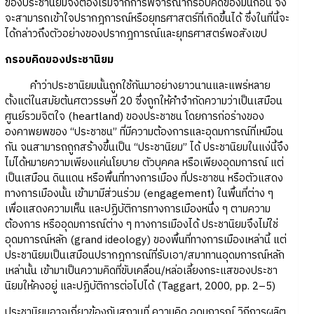
ของประชานิยมจึงต้องเริ่มจากการพิจารณากรอบคิดของมันก่อน จึง
จะสามารถเข้าใจปรากฎการณ์หรือยุทธศาสตร์ที่เกิดขึ้นได้ ซึ่งในที่นี้จะ
ได้กล่าวถึงตัวอย่างของปรากฎการณ์และยุทธศาสตร์พอสังเขป
กรอบคิดของประชานิยม
คำว่าประชานิยมนั้นถูกใช้กันมาอย่างยาวนานและแพร่หลาย
ตั้งแต่ในสมัยต้นศตวรรษที่ 20 ซึ่งถูกให้คำจำกัดความว่าเป็นเสมือน
ศูนย์รวมจิตใจ (heartland) ของประชาชน โดยการก่อร่างของ
องคาพยพของ “ประชาชน” ที่มีความต้องการและอุดมการณ์ที่เหมือน
กัน จนสามารถถูกสร้างขึ้นเป็น “ประชานิยม” ได้ ประชานิยมในแง่นี้จึง
ไม่ได้หมายความเพียงแค่นโยบาย ตัวบุคคล หรือเพียงอุดมการณ์ แต่
เป็นเสมือน ดินแดน หรือพื้นที่ทางการเมือง ที่ประชาชน หรือตัวแสดง
ทางการเมืองนั้น เข้ามามีส่วนร่วม (engagement) ในพื้นที่ต่าง ๆ
เพื่อแสดงความเห็น และปฏิบัติการทางการเมืองหนึ่ง ๆ ตามความ
ต้องการ หรืออุดมการณ์ต่าง ๆ ทางการเมืองได้ ประชานิยมจึงไม่ใช่
อุดมการณ์หลัก (grand ideology) ของพื้นที่ทางการเมืองเหล่านี้ แต่
ประชานิยมเป็นเสมือนปรากฎการณ์ที่รับเอา/สมาทานอุดมการณ์หลัก
เหล่านั้น เข้ามาเป็นความคิดที่ขับเคลื่อน/หล่อเลี้ยงกระแสของประชา
นิยมให้คงอยู่ และปฏิบัติการต่อไปได้ (Taggart, 2000, pp. 2–5)
ประชานิยมอาจเกี่ยวข้องกับสถานที่ ความคิด อุดมการณ์ วิถีการผลิต