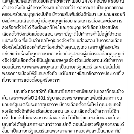
และผู้แทนฯคนเก่าที่ได้รับเลือกเข้าสภาฯเมื่อปี 2476 คือนาย สรอย ณ
ลำปาง ซึ่งเป็นผู้จัดการโรงงานน้ำตาลที่อำเภอเกาะคา เป็นบุคคลที่ทาง
ครอบครัวนายบุญเท่งนับถือ มีความสัมพันธ์อันดีกันมา และนายสรอยก็
ยังมีคะแนนเสียงดีอยู่ เมื่อคุณบุญเท่งอยากเล่นการเมืองและต้องการ
ลงเลือกตั้งให้ได้ จึงต้องหาที่ใหม่ และคุณบุญเท่งก็เลือกไปลงสมัคร
เลือกตั้งทีจังหวัดแม่ฮ่องสอน เพราะมีญาติไปทำการค้าไม้อยู่ที่อำเภอ
แม่สะเรียง ซึ่งเป็นอำเภอใหญ่ของจังหวัดแม่ฮ่องสอน ในการลงเลือก
ตั้งครั้งนั้นมีเรื่องเล่ากันว่าโชคเข้าข้างคุณบุญเท่ง เพราะผู้ที่ลงสมัคร
แข่งขันทำเรื่องไม่ถูกตามกติกาเกี่ยวกับรูปของผู้สมัครผลคือคุญบุญเท่
งจึงได้รับเลือกตั้งให้เป็นผู้แทนราษฎรจังหวัดแม่ฮ่องสอนได้เข้าสภาฯ
ตอนนั้นพระยาพหลพลพยุหเสนาเป็นนายกรัฐมนตรี และสมัยนั้นไม่มี
พรรคการเมืองให้ผู้แทนฯสังกัด แต่ในสภาฯมีสมาชิกสภาฯประเภทที่ 2
ที่มาจากการแต่งตั้งอยู่ครึ่งสภาฯ
บุญเท่ง ทองสวัสดิ์ เป็นสมาชิกสภาฯสมัยแรกในเวลาที่ค่อนข้าง
สั้น เพราะพอถึงปี 2481 รัฐบาลของพระยาพหลฯแพ้มติในสภาฯ จน
นายกรัฐมนตรีประกาศยุบสภาฯ มีการเลือกตั้งครั้งใหม่ คุณบุญเท่งก็
ลงเลือกตั้งอีกที่จังหวัดแม่ฮ่องสอน และชนะเลือกตั้งเข้าสภาฯได้อีก
ครั้ง โดยยังไม่มีพรรคการเมืองสังกัด ได้เป็นผู้แทนฯสมัยที่สองนี้คุณ
บุญเท่งได้อยู่ในสภาฯนานกว่าวาระปกติ ตอนนั้นหลวงพิบูลสงครามได้
ขึ้นมาเป็นนายกรัฐมนตรีแทนพระยาพหลฯ หลวงพิบูลฯเป็นนายกฯที่มี