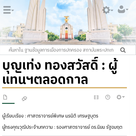
บุญเท่ง ทองสวัสดิ์ : ผู้
แทนฯตลอดกาล
ผู้เรียบเรียง : ศาสตราจารย์พิเศษ นรนิติ เศรษฐบุตร
ผู้ทรงคุณวุฒิประจำบทความ : รองศาสตราจารย์ ดร.นิยม รัฐอมฤต