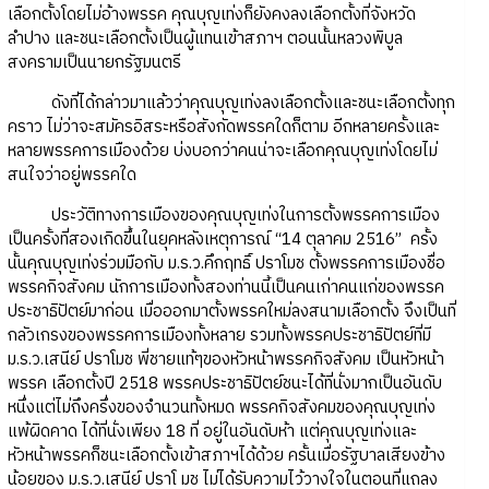
เลือกตั้งโดยไม่อ้างพรรค คุณบุญเท่งก็ยังคงลงเลือกตั้งที่จังหวัด
ลำปาง และชนะเลือกตั้งเป็นผู้แทนเข้าสภาฯ ตอนนั้นหลวงพิบูล
สงครามเป็นนายกรัฐมนตรี
ดังที่ได้กล่าวมาแล้วว่าคุณบุญเท่งลงเลือกตั้งและชนะเลือกตั้งทุก
คราว ไม่ว่าจะสมัครอิสระหรือสังกัดพรรคใดก็ตาม อีกหลายครั้งและ
หลายพรรคการเมืองด้วย บ่งบอกว่าคนน่าจะเลือกคุณบุญเท่งโดยไม่
สนใจว่าอยู่พรรคใด
ประวัติทางการเมืองของคุณบุญเท่งในการตั้งพรรคการเมือง
เป็นครั้งที่สองเกิดขึ้นในยุคหลังเหตุการณ์ “14 ตุลาคม 2516” ครั้ง
นั้นคุณบุญเท่งร่วมมือกับ ม.ร.ว.คึกฤทธิ์ ปราโมช ตั้งพรรคการเมืองชื่อ
พรรคกิจสังคม นักการเมืองทั้งสองท่านนี้เป็นคนเก่าคนแก่ของพรรค
ประชาธิปัตย์มาก่อน เมื่อออกมาตั้งพรรคใหม่ลงสนามเลือกตั้ง จึงเป็นที่
กลัวเกรงของพรรคการเมืองทั้งหลาย รวมทั้งพรรคประชาธิปัตย์ที่มี
ม.ร.ว.เสนีย์ ปราโมช พี่ชายแท้ๆของหัวหน้าพรรคกิจสังคม เป็นหัวหน้า
พรรค เลือกตั้งปี 2518 พรรคประชาธิปัตย์ชนะได้ที่นั่งมากเป็นอันดับ
หนึ่งแต่ไม่ถึงครึ่งของจำนวนทั้งหมด พรรคกิจสังคมของคุณบุญเท่ง
แพ้ผิดคาด ได้ที่นั่งเพียง 18 ที่ อยู่ในอันดับห้า แต่คุณบุญเท่งและ
หัวหน้าพรรคก็ชนะเลือกตั้งเข้าสภาฯได้ด้วย ครั้นเมื่อรัฐบาลเสียงข้าง
น้อยของ ม.ร.ว.เสนีย์ ปราโ มช ไม่ได้รับความไว้วางใจในตอนที่แถลง