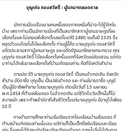
บุญเท่ง ทองสวัสดิ์ : ผู้แทนฯตลอดกาล
นักการเมืองเรืองนามคนหนึ่งของภาคเหนือที่น่าจะได้รู้จักกัน
บ้าง เพราะท่านเป็นนักการเมืองที่เป็นสมาชิกสภาผู้แทนราษฎรที่ลง
เลือกตั้งและไม่เคยแพ้เลือกตั้งเลยตั้งแต่ปี 2480 จนถึงปี 2535 จึง
หยุดตัวเองโดยไม่ได้ลงเลือกตั้ง ท่านผู้นี้คือ นายบุญเท่ง ทองสวัสดิ์
อดีตประธานสภาผู้แทนราษฎร และอดีตรัฐมนตรีหลายกระทรวง คุณ
บุญเท่ง ทองสวัสดิ์ ได้ลงเลือกตั้งครั้งแรกที่จังหวัดแม่ฮ่องสอน แต่ต่อ
มาท่านได้กลับมาลงเลือกตั้งที่บ้านเกิดของท่าน คือที่จังหวัดลำปาง
ตามประวัติ นายบุญเท่ง ทองสวัสดิ์ เป็นคนอำเภอเถิน จังหวัด
ลำปาง มีบิดาชื่อ บุญเย็น เป็นปลัดอำเภอ และ ท่านมีมารดาชื่อ บุญมี
เป็นผู้มีอาชีพค้าขาย โดยนายบุญเท่ง เกิดเมื่อวันที่ 15 เมษายน
พ.ศ.2454 ที่ตำบลล้อมแรด ในอำเภอเถิน แต่ชีวิตในวัยเด็กนั้นก็ไม่
สบายนัก เพราะกำพร้าบิดาที่เสียชีวิตตั้งแต่นายบุญเท่ง มีอายุได้เพียง
10 ปี
ทางด้านการศึกษาท่านเริ่มเรียนจากโรงเรียนบ้านล้อมแรด ที่
ตำบลบ้านเกิดของท่านนั้นเอง แต่ท่านก็เป็นเด็กที่ขยันเรียนและเรียน
เก่ง จึงเคยได้รับทุนนักเรียนเรียนดีของอำเภอ จากนั้นจึงได้เดินทาง