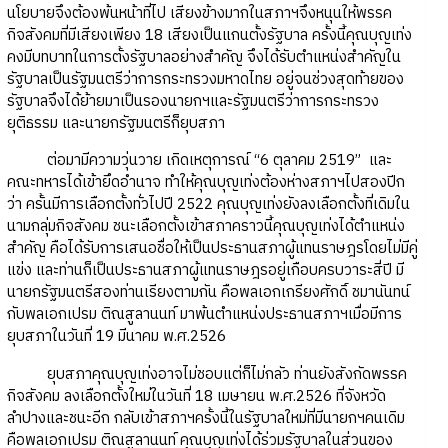
นโยบายจึงต้องพ้นหน้าที่ไป เสียงข้างมากในสภาฯจึงหนุนให้พรรค
กิจสังคมที่มีเสียงเพียง 18 เสียงเป็นแกนตั้งรัฐบาล ครั้งนี้คุณบุญเท่ง
คงมีบทบาทในการตั้งรัฐบาลอย่างสำคัญ จึงได้รับตำแหน่งสำคัญใน
รัฐบาลเป็นรัฐมนตรีว่าการกระทรวงมหาดไทย อยู่จนช่วงสุดท้ายของ
รัฐบาลจึงได้ย้ายมาเป็นรองนายกฯและรัฐมนตรีว่าการกระทรวง
ยุติธรรม และนายกรัฐมนตรีก็ยุบสภา
ต่อมามีความวุ่นวาย เกิดเหตุการณ์ “6 ตุลาคม 2519” และ
คณะทหารได้เข้ายึดอำนาจ ทำให้คุณบุญเท่งต้องห่างสภาฯไปสองปีก
ว่า ครั้นมีการเลือกตั้งทั่วไปปี 2522 คุณบุญเท่งยังลงเลือกตั้งที่เดิมใน
นามกลุ่มกิจสังคม ชนะเลือกตั้งเข้าสภาคราวนี้คุณบุญเท่งได้ตำแหน่ง
สำคัญ คือได้รับการเสนอชื่อให้เป็นประธานสภาผู้แทนราษฎรโดยไม่มีคู่
แข่ง และท่านก็เป็นประธานสภาผู้แทนราษฎรอยู่เกือบครบวาระสี่ปี มี
นายกรัฐมนตรีสองท่านเรียงตามกัน คือพลเอกเกรียงศักดิ์ ชมานันทน์
กับพลเอกเปรม ติณสูลานนท์ มาพ้นตำแหน่งประธานสภาฯเมื่อมีการ
ยุบสภาในวันที่ 19 มีนาคม พ.ศ.2526
ยุบสภาคุณบุญเท่งอาจไม่ชอบแต่ก็ไม่กลัว ท่านยังสังกัดพรรค
กิจสังคม ลงเลือกตั้งใหม่ในวันที่ 18 เมษายน พ.ศ.2526 ที่จังหวัด
ลำปางและชนะอีก กลับเข้าสภาฯครั้งนี้ในรัฐบาลใหม่ที่มีนายกฯคนเดิม
คือพลเอกเปรม ติณสูลานนท์ คุณบุญเท่งได้ร่วมรัฐบาลในส่วนของ