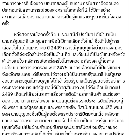
ฐานทางทหารที่แข็งมาก บทบาทของผู้แทนราษฎรในสภาจึงอ่อนลง
ประกอบกับสถานการณ์ของสงครามโลกครั้งที่ 2 ได้มีการอ้าง
สถานการณ์สงครามขยายเวลาการเป็นผู้แทนราษฎรมากขึ้นถึงสอง
ครั้ง
หลังสงครามโลกครั้งที่ 2 ม.ร.ว.เสนีย์ ปราโมช ได้เข้ามาเป็น
นายกรัฐมนตรี และยุบสภาเพื่อให้มีการเลือกตั้งใหม่. จึงนำไปสู่การ
เลือกตั้งในเดือนมกราคม ปี 2489 คราวนี้คุณบุญเท่งย้ายมาลงสมัคร
เลือกตั้งที่จังหวัดลำปางซึ่งเป็นบ้านเกิด และก็ชนะได้เป็นผู้แทนฯจังหวัด
ลำปางสมใจ หลังการเลือกตั้งครั้งนี้นายควง อภัยวงศ์ ผู้ก่อการ
เปลี่ยนแปลงการปกครอง พ.ศ.2475 ที่มาลงเลือกตั้งได้เป็นผู้แทนฯ
จังหวัดพระนคร ได้รับความไว้วางใจให้เป็นนายกรัฐมนตรี ในรัฐบาล
ของนายควงชุดนี้นายบุญเท่งได้เข้าร่วมรัฐบาลเป็นรัฐมนตรีช่วยว่าการ
กระทรวงเกษตร แต่รัฐบาลนี้ก็มีอายุสั้นมาก อยู่ได้ถึงเดือนมีนาคมปี
2489 เกิดแพ้เสียงในสภาฯเรื่องการติดป้ายราคาสินค้า จนต้องลา
ออก ต่อมานายควงกับพวกที่สนับสนุนตั้งพรรคประชาธิปัตย์เพื่อจะสู้
กับพรรคแนวรัฐธรรมนูญและพรรคสหชีพ ที่สนับสนุนนายปรีดี พนม
ยงค์ นายบุญเท่งจึงเป็นผู้ก่อตั้งพรรคประชาธิปัตย์คนหนึ่ง หลังจาก
นายควงลาออกจากนายกฯ นายปรีดี ได้เข้ามาเป็นนายกรัฐมนตรี นาย
บุญเท่งจึงไปเป็นฝ่ายค้านอยู่กับพรรคประชาธิปัตย์ จนรัฐบาลของ
หลวงธำรงนาวาสวัสดิ์ ที่เข้ามารับหน้าที่ต่อจากรัฐบาลของนายปรีดีถูก