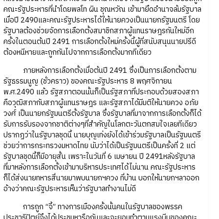
คณะรัฐประหารที่นำโดยพลโท ผิน ชุณหวัณ เข้ามายึดอำนาจล้มรัฐบาล
เมื่อปี 2490และคณะรัฐประหารได้ให้นายควงเป็นนายกรัฐมนตรี โดย
รัฐบาลต้องช่วยจัดการเลือกตั้งสมาชิกสภาผู้แทนราษฎรกันใหม่อีก
ครั้งในตอนต้นปี 2491 การเลือกตั้งใหม่ครั้งนี้ผู้ที่สนับสนุนนายปรีดี
ต้องหนีหายและถูกกันไปจากการเลือกตั้งมากทีเดียว
ภายหลังการเลือกตั้งเมื่อต้นปี 2491 ซึ่งเป็นการเลือกตั้งตาม
รัฐธรรมนูญ (ชั่วคราว) ของคณะรัฐประหาร 8 พฤศจิกายน
พ.ศ.2490 แล้ว รัฐสภาตอนนั้นก็เป็นรัฐสภาที่ประกอบด้วยสองสภา
คือวุฒิสภากับสภาผู้แทนราษฎร และรัฐสภาได้มีมติให้นายควง อภัย
วงศ์ เป็นนายกรัฐมนตรีตั้งรัฐบาล ซึ่งรัฐบาลที่มาจากการเลือกตั้งก็ได้
รับการรับรองจากชาติต่างๆที่สำคัญในโลกตะวันตกสมใจเลยทีเดียว
ปรากฏว่าในรัฐบาลชุดนี้ นายบุญเท่งยังได้เข้าร่วมรัฐบาลเป็นรัฐมนตรี
ช่วยว่าการกระทรวงมหาดไทย นับว่าได้เป็นรัฐมนตรีเป็นครั้งที่ 2 แต่
รัฐบาลชุดนี้ก็มีอายุสั้น เพราะในวันที่ 6 เมษายน ปี 2491หลังรัฐบาล
ที่มาหลังการเลือกตั้งเข้ามาบริหารประเทศได้ไม่นาน คณะรัฐประหาร
ก็ได้ส่งนายทหารสี่นายมาพบนายกฯควง ที่บ้าน บอกให้นายกฯลาออก
อ้างว่าคณะรัฐประหารเห็นว่ารัฐบาลทำงานไม่ดี
การถูก “จี้” ทางการเมืองครั้งนั้นคนในรัฐบาลของพรรค
ประชาธิปัตย์จึงได้ประชุมหารือกันและจะยอมทำตามแรงบีบของคณะ