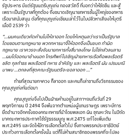
รัฐประหาร มีแต่รัฐมนตรีบุญเท่ง ทองสวัสดิ์ ที่บอกว่าให้ขัดขืน และสู้
เพราะเป็นรัฐบาลที่ถูกต้อง ถึงขนาดเชิญนายทหารชั้นผู้ใหญ่ของทหาร
เรือมาสนับสนุน ดังที่คุณบุญเท่งเขียนเล่าไว้ในใบปลิวหาเสียงให้บุตรี
เมื่อปี 2539 ว่า
“...ผมคนเดียวคัดค้านไม่ให้ลาออก โดยให้เหตุผลว่าเราเป็นรัฐบาล
โดยชอบตามกฎหมาย พวกทหารมาจี้ให้ออกจึงเป็นขบถ ทำผิด
กฎหมาย เราควรจะสั่งจับนายทหารทั้งสี่มาลงโทษ ไม่ใช่กลัวลนลาน
...ผมได้ออกมาข้างนอก โทรศัพท์ไปเชิญฝ่ายทหารเรือคือพลเรือตรี
ชลิต กุลกำธร พลเรือตรี ทหาร ขำหิรัญ และ พลเรือตรี ผัน เปรมมณี
มาพบ ...ตกลงที่สุดคณะรัฐมนตรีจะขอลาออก ...”
ท้ายที่สุดนายกฯควง ก็ลาออก และคนก็เล่าขานถึงวีรกรรมของ
คุณบุญเท่งกันต่อมา
คุณบุญเท่งจึงไปเป็นฝ่ายค้านอยู่ในสภาฯจนถึงวันที่ 29
พฤศจิกายน ปี 2494 จึงพ้นจากตำแหน่งผู้แทนราษฎร เพราะมีการ
ยึดอำนาจอีกครั้งของคณะทหารที่นำโดยพลเอก ผิน ชุณหะวัณ ในปีถัด
มาคณะทหารประกาศใช้รัฐธรรมนูญ พ.ศ.2475 แก้ไขเพิ่มเติม
พ.ศ.2495 และจัดให้มีการเลือกตั้งทั่วไป ซึ่งทางพรรคประชาธิปัตย์
ประท้วงการเลือกตั้งครั้งนั้น แต่ก็ไม่ห้ามสมาชิกของพรรคที่จะไปลง