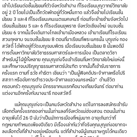
เข้าไปเรียนต่อชั้นมัธยมที่ตัวจังหวัดลำปาง ที่โรงเรียนบุญวาทย์วิทยาลัย
อยู่ 2 ปี โดยไปเป็นเด็กวัดพักอยู่ที่วัดหมื่นกาด แล้วจึงย้ายไปเรียนชั้น
มัธยม 3 และ4 ที่โรงเรียนเคนเนตแมคเคนซี่ ก่อนที่จะย้ายข้ามจังหวัดไป
เรียนชั้นมัธยม 5 และ 6 ที่โรงเรียนยุพราช จังหวัดเชียงใหม่ จนจบชั้น
มัธยม 6 จากนั้นจึงเดินทางไกลเข้ามาเมืองหลวง เข้ามาเรียนที่โรงเรียน
สวนกุหลาบ จนจบชั้นมัธยม 8 ตอนที่มาเรียนที่พระนครนั้น บุญเท่ง ทอง
สวัสดิ์ ได้พักอยู่ที่วัดเบญจมบพิตร เมื่อเรียนจบชั้นมัธยม 8 นั้นพอดีมี
การตั้งมหาวิทยาลัยวิชาธรรมศาสตร์และการเมือง เป็นตลาดวิชา
สำหรับผู้ไฝ่รู้ทั้งหลาย คุณบุญเท่งจึงเข้าเรียนที่มหาวิทยาลัยใหม่แห่งนี้
และศึกษาจบปริญญาธรรมศาสตร์บัณฑิต จากนั้นก็เข้ารับราชการ
ครั้งแรก ตามที่ ธวัช คำธิตา เขียนว่า “เป็นผู้ฟังคดีประจำศาลหรือโปริ
สสภา หรืออัยการตำรวจประจำศาลแขวงนครเหนือ” ด้านชีวิต
ครอบครัว คุณบุญเท่ง มีภรรยาคนแรกคือนางเทียมจันทร์ ต่อมาท่าน
แต่งงานอีกครั้งกับนางนารี ทองสวัสดิ์
แม้คุณบุญเท่งจะเป็นคนจังหวัดลำปาง แต่ในการลงสมัครเข้ารับ
เลือกตั้งครั้งแรกของท่านนั้นท่านลงที่จังหวัดแม่ฮ่องสอน ตอนนั้นท่าน
อายุเพิ่งได้ 26 ปี นับว่าเป็นนักการเมืองที่หนุ่มมาก อายุเกินกว่าที่
กฎหมายกำหนดเพียงปีเดียว มีเรื่องเล่ากันว่าที่จริงคุณบุญเท่งอยากจะ
ลงเลือกตั้งที่ลำปางอยู่เหมือนกัน แต่ที่ลำปางมีผู้แทนราษฎรได้คนเดียว