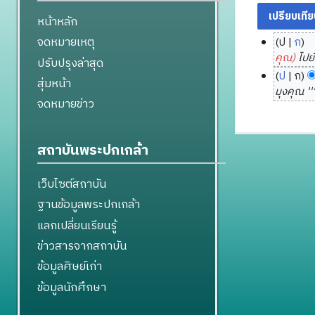
หน้าหลัก
จดหมายเหตุ
ป
ก
6
คุณ)
ไปย
ปรับปรุงล่าสุด
พ
ป
ก
สุ่มหน้า
ฤ
2
มุงคุณ ''
จดหมายข่าว
ษ
1
ภ
พ
า
ฤ
สถาบันพระปกเกล้า
ค
ศ
ม
จิ
เว็บไซต์สถาบัน
2
ก
5
า
ฐานข้อมูลพระปกเกล้า
6
ย
แลกเปลี่ยนเรียนรู้
3
น
ข่าวสารจากสถาบัน
2
ข้อมูลศิษย์เก่า
5
6
ข้อมูลนักศึกษา
1