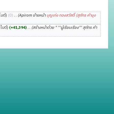
ไบต์
0
‎
Apirom ย้ายหน้า
บุญเท่ง ทองสวัสดิ์ (สุภัทร คำมุง
ไบต์
+41,394
‎
สร้างหน้าด้วย " '''ผู้เรียบเรียง''' สุภัทร คำ