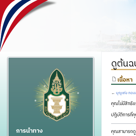
ดูต้นฉ
เนื้อหา
←
บุญเท่ง ทองส
คุณไม่มีสิทธิแ
ปฏิบัติการที่
การนำทาง
คุณสามารถดูแ