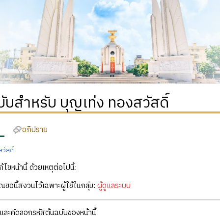
บับสำหรับ บุญเท่ง ทองสวัสดิ์
อภิปราย
วัสดิ์
ก้ไขหน้านี้ ด้วยเหตุต่อไปนี้:
คุณขอนี้สงวนไว้เฉพาะผู้ใช้ในกลุ่ม:
ผู้ดูแลระบบ
ละคัดลอกรหัสต้นฉบับของหน้านี้