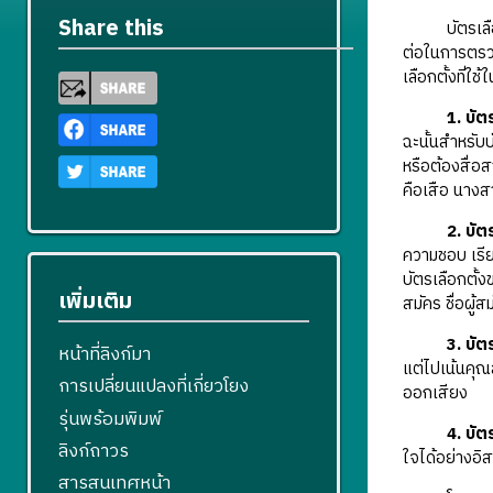
Share this
บัตรเลือกตั
ต่อในการตรว
เลือกตั้งที่ใ
1.
บัตร
ฉะนั้นสำหรับบ
หรือต้องสื่อ
คือเสือ นางสา
2.
บัต
ความชอบ เรีย
บัตรเลือกตั้
เพิ่มเติม
สมัคร ชื่อผู้ส
3.
บัต
หน้าที่ลิงก์มา
แต่ไปเน้นคุณส
การเปลี่ยนแปลงที่เกี่ยวโยง
ออกเสียง
รุ่นพร้อมพิมพ์
4.
บัต
ลิงก์ถาวร
ใจได้อย่างอิ
สารสนเทศหน้า