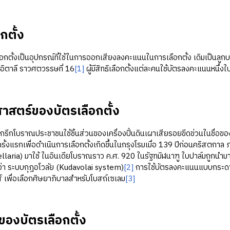
กตั้ง
งเป็นอุปกรณ์ที่ใช้ในการออกเสียงลงคะแนนในการเลือกตั้ง เดิมเป็นลูกบอลขน
อิตาลี ราวศตวรรษที่ 16
[1]
ผู้มีสิทธิเลือกตั้งแต่ละคนใช้บัตรลงคะแนนหนึ่
ศาสตร์ของบัตรเลือกตั้ง
ราณประชาชนใช้ชิ้นส่วนของเครื่องปั้นดินเผาเสียรอยขีดข่วนในชื่อของผ
้งแรกเพื่อดำเนินการเลือกตั้งเกิดขึ้นในกรุงโรมเมื่อ 139 ปีก่อนคริส
laria) มาใช้ ในอินเดียโบราณราว ค.ศ. 920 ในรัฐทมิฬนาฑู ใบปาล์มถูกนำมาใช้
ยกว่า ระบบกุฎอโวลัย (Kudavolai system)
[2]
การใช้บัตรลงคะแนนแบบกระดาษ
 เพื่อเลือกศิษยาภิบาลสำหรับโบสถ์เซเลม
[3]
องบัตรเลือกตั้ง