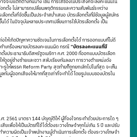
จจะมีแตกต่างกันบ้าง เช่น การใส่ช่องไม่ประสงค์จะลงคะแนนใน
ลือกตั้ง ไม่สามารถเปลี่ยนพฤติกรรมและความสัมพันธ์ระหว่าง
อกตั้งที่จัดขึ้นเป็นประจำสม่ำเสมอ บัตรเลือกตั้งที่มีข้อมูลผู้สมัคร
้ ในปัจจุบันหลายประเทศเปลี่ยนการใช้บัตรเลือกตั้ง เป็น
เกิดปัญหาความชัดเจนในการเลือกตั้งได้ การออกแบบที่ไม่ดี
รือทำเครื่องหมายบัตรลงคะแนนผิด กรณี
“บัตรลงคะแนนที่มี
ตั้งประธานาธิบดีสหรัฐอเมริกา ค.ศ. 2000 ที่ออกแบบบัตรเลือก
ให้ดูอยู่ข้างซ้ายและขวา สลับเรียงกันลงมา การวางตำแหน่งดัง
าะรูให้พรรค Reform Party สุดท้ายก็ถูกยกเลิกไปในที่สุด จะเห็น
้อมูลกับผู้ออกเสียงให้มากที่สุดเท่าที่จะทำได้ โดยรูปแบบของบัตรใน
2561 มาตรา 144 บัญญัติให้ ผู้ที่จงใจกระทำด้วยประการใด ๆ
สียเพื่อให้เป็นบัตรที่ใช้ได้ต้องระวางโทษจำคุกไม่เกิน 5 ปี และปรับ
กระทำความผิดเป็นเจ้าพนักงานผู้ดำเนินการเลือกตั้ง ต้องระวางโทษจำ