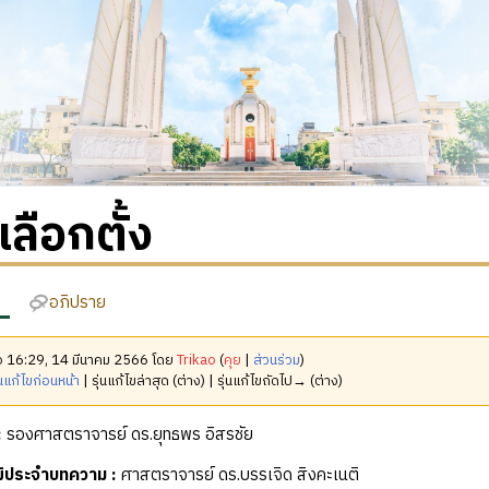
เลือกตั้ง
อภิปราย
มื่อ 16:29, 14 มีนาคม 2566 โดย
Trikao
(
คุย
|
ส่วนร่วม
)
นแก้ไขก่อนหน้า
| รุ่นแก้ไขล่าสุด (ต่าง) | รุ่นแก้ไขถัดไป→ (ต่าง)
:
รองศาสตราจารย์ ดร.ยุทธพร อิสรชัย
ุฒิประจำบทความ
:
ศาสตราจารย์ ดร.บรรเจิด สิงคะเนติ