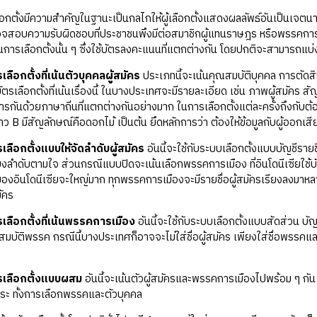
้งมีความสำคัญในฐานะเป็นกลไกให้ผู้เลือกตั้งแสดงผลลัพธ์อันเป็นเจตนาร
จสอบความรับผิดชอบที่ประชาชนพึงมีต่อสมาชิกผู้แทนราษฎร หรือพรรคการเม
ช้ในการเลือกตั้งนั้น ๆ ซึ่งใช้บัตรลงคะแนนที่แตกต่างกัน โดยปกติจะสามารถแบ่
เลือกตั้งที่เน้นตัวบุคคลผู้สมัคร
ประเภทนี้จะเน้นคุณสมบัติบุคคล การตัดสิน
ัตรเลือกตั้งที่เน้นเรื่องนี้ ในบางประเทศจะมีรายละเอียด เช่น ภาพผู้สมัคร
สารกันด้วยภาษาถิ่นที่แตกต่างกันอย่างมาก ในการเลือกตั้งแต่ละครั้งถึงกับ
ว B มีสัญลักษณ์คือดอกไม้ เป็นต้น ยึดหลักการว่า ต้องให้ข้อมูลกับผู้ออกเสียง
รเลือกตั้งแบบให้จัดลำดับผู้สมัคร
อันนี้จะใช้กับระบบเลือกตั้งแบบบัญชีร
งลำดับตามใจ ส่วนกรณีแบบปิดจะเน้นเลือกพรรคการเมือง ที่อินโดนีเซียใช้บั
งของอินโดนีเซียจะใหญ่มาก ทุกพรรคการเมืองจะมีรายชื่อผู้สมัครเรียงลงมาหล
มัคร
รเลือกตั้งที่เน้นพรรคการเมือง
อันนี้จะใช้กับระบบเลือกตั้งแบบสัดส่วน บัญช
มบัติพรรค กรณีนี้บางประเทศก็อาจจะไม่ใส่ชื่อผู้สมัคร เพียงใส่ชื่อพรรคและ
รเลือกตั้งแบบผสม
อันนี้จะเน้นตัวผู้สมัครและพรรคการเมืองไปพร้อม ๆ กัน 
สระ ทั้งการเลือกพรรคและตัวบุคคล