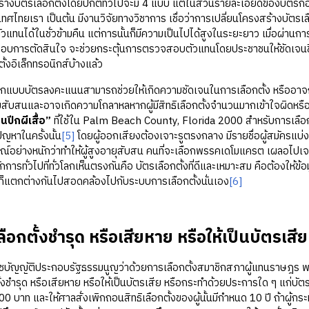
ตรเลือกตั้งโดยปกติทั่วไปจะมี 4 แบบ แต่ในส่วนรายละเอียดของบัตรก็อา
ศไทยเรา เป็นต้น มีงานวิจัยทางวิชาการ เชื่อว่าการเปลี่ยนโครงสร้างบัตรเ
แทนได้ในชั่วข้ามคืน แต่การนั้นก็มีความเป็นไปได้สูงในระยะยาว เมื่อผ่านการเลื
การตัดสินใจ จะช่วยกระตุ้นการตรวจสอบตัวแทนโดยประชาชนให้ชัดเจนขึ้นได
ั้งอิเล็กทรอนิกส์บ้างแล้ว
ตรลงคะแนนสามารถช่วยให้เกิดความชัดเจนในการเลือกตั้ง หรืออาจก่อให้
มสับสนและอาจเกิดความโกลาหลหากผู้มีสิทธิเลือกตั้งจำนวนมากเข้าใจผิดห
ปีกผีเสื้อ”
ที่ใช้ใน Palm Beach County, Florida 2000 สำหรับการเลือก
ปัญหาในครั้งนั้น
[5]
โดยผู้ออกเสียงต้องเจาะรูตรงกลาง มีรายชื่อผู้สมัครแบ่ง
รณ์อย่างหนักว่าทำให้ผู้สูงอายุสับสน คนที่จะเลือกพรรคเดโมแครต เผลอไปเจ
ลักการทั่วไปที่ทั่วโลกเห็นตรงกันคือ บัตรเลือกตั้งที่ดีและเหมาะสม คือต้องให้ข
็แตกต่างกันไปสอดคล้องไปกับระบบการเลือกตั้งนั่นเอง
[6]
ลือกตั้งชำรุด หรือเสียหาย หรือให้เป็นบัตรเสีย
ติประกอบรัฐธรรมนูญว่าด้วยการเลือกตั้งสมาชิกสภาผู้แทนราษฎร พ.ศ. 
ั้งชำรุด หรือเสียหาย หรือให้เป็นบัตรเสีย หรือกระทำด้วยประการใด ๆ แก่บัตรเ
00 บาท และให้ศาลสั่งเพิกถอนสิทธิเลือกตั้งของผู้นั้นมีกำหนด 10 ปี ถ้าผู้