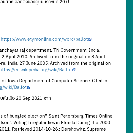
นสิทธิเลือกตั้งของผู้นั้นมีกำหนด 20 ปี
m
https://www.etymonline.com/word/ballot
anchayat raj department, TN Government, India.
 2 April 2010. Archived from the original on 8 April
e, India. 27 June 2005. Archived from the original on
https://en.wikipedia.org/wiki/Ballot
ity of Iowa Department of Computer Science. Cited in
rg/wiki/Ballot
สืบค้นเมื่อ 20 Sep 2021 จาก
os of bungled election". Saint Petersburg Times Online
on". Voting Irregularities in Florida During the 2000
1, 2011. Retrieved 2014-10-26.; Dershowitz, Supreme