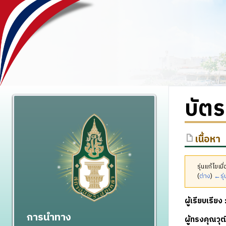
บัตร
เนื้อหา
รุ่นแก้ไขเ
(
ต่าง
)
←รุ่
ผู้เรียบเรียง 
การนำทาง
ผู้ทรงคุณว