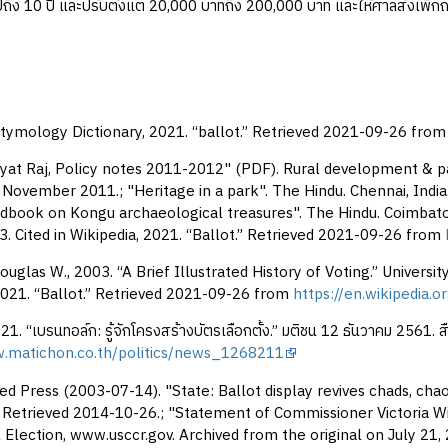
 ปีถึง 10 ปี และปรับตั้งแต่ 20,000 บาทถึง 200,000 บาท และให้ศาลสั่งเพิกถอ
tymology Dictionary, 2021. “ballot.” Retrieved 2021-09-26 fro
at Raj, Policy notes 2011-2012" (PDF). Rural development & p
 November 2011.; "Heritage in a park". The Hindu. Chennai, India.
dbook on Kongu archaeological treasures". The Hindu. Coimbator
. Cited in Wikipedia, 2021. “Ballot.” Retrieved 2021-09-26 from
uglas W., 2003. “A Brief Illustrated History of Voting.” Univers
2021. “Ballot.” Retrieved 2021-09-26 from
https://en.wikipedia.o
21. “เบรนทอล์ก: รู้จักโครงสร้างบัตรเลือกตั้ง.” มติชน 12 ธันวาคม 2561. 
w.matichon.co.th/politics/news_1268211
ed Press (2003-07-14). "State: Ballot display revives chads, cha
Retrieved 2014-10-26.; "Statement of Commissioner Victoria Wils
l Election, www.usccr.gov. Archived from the original on July 2