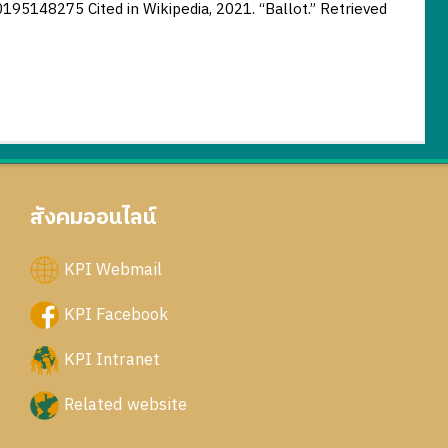
195148275 Cited in Wikipedia, 2021. “Ballot.” Retrieved
สังคมออนไลน์
KPI Webmail
KPI Facebook
KPI Intranet
Related website