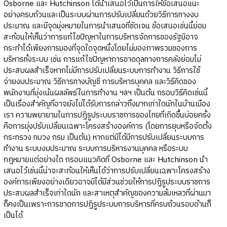
Osborne และ Hutchinson ได้นำเสนอไว้เป็นการให้ข้อเสนอแนะ
อย่างครบถ้วนและเป็นระบบผ่านการปรับเปลี่ยนด้วยวิธีการทางงบ
ประมาณ และมีจุดมุ่งหมายในการนำเสนอที่ชัดเจน ข้อเสนอเช่นนี้ย่อม
สะท้อนให้เห็นว่าการแก้ไขปัญหาในการบริหารจัดการของรัฐมิอาจ
กระทำได้เพียงการมองที่จุดใดจุดหนึ่งโดยไม่มองภาพรวมของการ
บริหารทั้งระบบ เช่น การแก้ไขปัญหาการขาดดุลทางการคลังย่อมไม่
ประสบผลสำเร็จหากไม่มีการปรับเปลี่ยนระบบการทำงาน วิธีการใช้
จ่ายงบประมาณ วิธีการทางบัญชี การบริหารบุคคล และวิธีคิดของ
พนักงานที่มุ่งเน้นผลลัพธ์ในการทำงาน ฯลฯ เป็นต้น กรอบวิธีคิดเช่นนี้
เป็นเรื่องสำคัญที่อาจยังไม่ได้รับการกล่าวถึงมากเท่าใดนักในบ้านเมือง
เรา ความพยายามในการปฏิรูประบบราชการของไทยที่เกิดขึ้นบ่อยครั้ง
คือการมุ่งปรับเปลี่ยนเฉพาะโครงสร้างองค์การ (โดยการยุบหรือจัดตั้ง
กระทรวง ทบวง กรม เป็นต้น) หากแต่มิได้มีการปรับเปลี่ยนระบบการ
ทำงาน ระบบงบประมาณ ระบบการบริหารงานบุคคล หรือระบบ
กฎหมายแต่อย่างใด กรอบแนวคิดที่ Osborne และ Hutchinson นำ
เสนอไว้เช่นนี้น่าจะสะท้อนให้เห็นได้ว่าการปรับเปลี่ยนเฉพาะโครงสร้าง
องค์การเพียงอย่างเดียวอาจมิได้มีส่วนช่วยให้การปฏิรูประบบราชการ
ประสบผลสำเร็จเท่าใดนัก และสาเหตุสำคัญของความล้มเหลวที่ผ่านมา
ก็คงเป็นเพราะการขาดการปฏิรูประบบการบริหารที่ครบถ้วนรอบด้านก็
เป็นได้