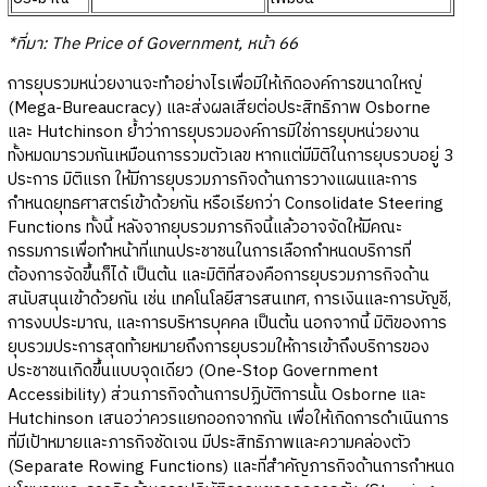
*ที่มา: The Price of Government, หน้า 66
การยุบรวมหน่วยงานจะทำอย่างไรเพื่อมิให้เกิดองค์การขนาดใหญ่
(Mega-Bureaucracy) และส่งผลเสียต่อประสิทธิภาพ Osborne
และ Hutchinson ย้ำว่าการยุบรวมองค์การมิใช่การยุบหน่วยงาน
ทั้งหมดมารวมกันเหมือนการรวมตัวเลข หากแต่มีมิติในการยุบรวบอยู่ 3
ประการ มิติแรก ให้มีการยุบรวมภารกิจด้านการวางแผนและการ
กำหนดยุทธศาสตร์เข้าด้วยกัน หรือเรียกว่า Consolidate Steering
Functions ทั้งนี้ หลังจากยุบรวมภารกิจนี้แล้วอาจจัดให้มีคณะ
กรรมการเพื่อทำหน้าที่แทนประชาชนในการเลือกกำหนดบริการที่
ต้องการจัดขึ้นก็ได้ เป็นต้น และมิติที่สองคือการยุบรวมภารกิจด้าน
สนับสนุนเข้าด้วยกัน เช่น เทคโนโลยีสารสนเทศ, การเงินและการบัญชี,
การงบประมาณ, และการบริหารบุคคล เป็นต้น นอกจากนี้ มิติของการ
ยุบรวมประการสุดท้ายหมายถึงการยุบรวมให้การเข้าถึงบริการของ
ประชาชนเกิดขึ้นแบบจุดเดียว (One-Stop Government
Accessibility) ส่วนภารกิจด้านการปฏิบัติการนั้น Osborne และ
Hutchinson เสนอว่าควรแยกออกจากกัน เพื่อให้เกิดการดำเนินการ
ที่มีเป้าหมายและภารกิจชัดเจน มีประสิทธิภาพและความคล่องตัว
(Separate Rowing Functions) และที่สำคัญภารกิจด้านการกำหนด