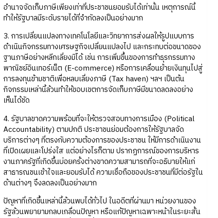
อำนาจจัดเก็บภาษีเพียงเท่าที่ประชาชนยอมรับได้เท่านั้น เหตุการณ์นี้
ทำให้รัฐบาลมีระดับรายได้ที่จำกัดลงเป็นอย่างมาก
3. การเปลี่ยนแปลงทางเทคโนโลยีและวิทยาการส่งผลให้รูปแบบการ
ดำเนินกิจกรรมทางเศรษฐกิจเปลี่ยนแปลงไป และกระทบต่อขนาดของ
ฐานภาษีอย่างหลีกเลี่ยงมิได้ เช่น การเพิ่มขึ้นของการทำธุรกรรมทาง
พาณิชย์อินเทอร์เน็ต (E-commerce) หรือการเคลื่อนย้ายเงินทุนไปสู่
การลงทุนข้ามชาติเพื่อหลบเลี่ยงภาษี (Tax haven) ฯลฯ เป็นต้น
กิจกรรมเหล่านี้ล้วนทำให้ขอบเขตการจัดเก็บภาษีมีขนาดลดลงอย่าง
เห็นได้ชัด
4. รัฐบาลขาดความพร้อมที่จะให้ตรวจสอบทางการเมือง (Political
Accountability) ตามปกติ ประชาชนย่อมต้องการให้รัฐบาลจัด
บริการต่างๆ ที่ตรงกับความต้องการของประชาชน ให้มีการดำเนินงาน
ที่เปิดเผยและโปร่งใส แต่อย่างไรก็ตาม ปรากฏการณ์ของการบริหาร
งานภาครัฐที่เกิดขึ้นบ่อยครั้งต่างขาดความสามารถที่จะอธิบายให้แก่
สาธารณชนเข้าใจและยอมรับได้ ความเชื่อถือของประชาชนที่มีต่อรัฐใน
ด้านต่างๆ จึงลดลงเป็นอย่างมาก
ปัญหาที่เกิดขึ้นเหล่านี้ล้วนพบได้ทั่วไป ในอดีตที่ผ่านมา หน่วยงานของ
รัฐล้วนพยายามกลบเกลื่อนปัญหา หรือแก้ปัญหาเฉพาะหน้าในระยะสั้น