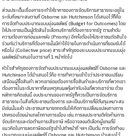
ส่วนประเด็นเรื่องการจะทำให้ราคาของการจัดบริการสาธารณะอยู่ใน
ระดับที่เหมาะสมตามที่ Osborne และ Hutchinson ได้เสนอไว้ก็คือ
การจัดทำงบประมาณแบบมุ่งผลลัพธ์ (Budget for Outcomes) โดย
ให้ประชาชนเป็นผู้ตัดสินใจเลือกบริการที่ต้องการจากรัฐ ตามลำดับ
ความต้องการก่อนและหลัง (Priority) อีกทั้งต้องให้ประชาชนตัดสินใจ
ร่วมกันว่าบริการที่ต้องการนั้นมีค่าใช้จ่ายในการดำเนินการที่ยอมรับได้
หรือไม่ (Collective price) สาระสำคัญของระบบงบประมาณแบบมุ่ง
ผลลัพธ์นำเสนอในตารางที่ 1 หน้าถัดไป
หัวใจสำคัญของการจัดทำงบประมาณแบบมุ่งผลลัพธ์ที่ Osborne และ
Hutchinson ได้นำเสนอไว้คือ การทำความเข้าใจว่าประชาชนเปรียบ
เสมือนผู้ซื้อสินค้า พวกเขาย่อมต้องการซื้อสินค้าและบริการที่พวกเขา
ต้องการในระดับราคาที่สมเหตุสมผลคุ้มค่ากับเงินที่พวกเขาจ่าย ด้วย
หลักการคิดเช่นนี้ งบประมาณของภาครัฐก็ควรเป็นการจัดบริการ
สาธารณะในสิ่งที่ประชาชนต้องการ และเป็นบริการที่มีต้นทุนเหมาะสม
มิเช่นนั้นแล้ว ประชาชนสามารถกดดันให้เกิดการเปลี่ยนแปลงทางการ
ปกครองโดยผ่านกลไกทางการเมือง เช่น การลงประชามติคัดค้านการ
จัดบริการและต่อต้านการเสียภาษี หรืออาจลงมติเลือกผู้แทนที่มี
แนวคิดในการลดภาษีของรัฐเข้าไปทำหน้าที่ ฯลฯ เป็นต้น การจัดทำงบ
ประมาณแบบมุ่งผลลัพธ์ที่ Osborne และ Hutchinson นำเสนอไว้