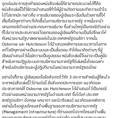
จุดเด่นประการสุดท้ายของหนังสือเล่มนี้ที่สามารถประมวลได้ก็คือ
หนังสือเล่มนี้ใช้วิธีการนำเสนอที่ทำให้ผู้อ่านติดตามและทำความเข้าใจ
ได้ไม่ยากนัก กล่าวคือ การอธิบายของผู้เขียนจะเริ่มต้นด้วยการชี้ให้
เห็นถึงปัญหาต่างๆ ที่เกิดขึ้นในการบริหารงานภาครัฐ จากนั้นจะนำ
เสนอกรณีตัวอย่างประกอบการอธิบาย ซึ่งส่วนใหญ่เป็นกรณีตัวอย่าง
ที่ได้มาจากประสบการณ์โดยตรงของผู้เขียนที่ทำงานเป็นที่ปรึกษาให้
กับหน่วยงานรัฐบาลหลายแห่งในประเทศสหรัฐอเมริกา จากนั้น
Osborne และ Hutchinson ได้นำเสนอหลักการและแนวทางในการ
แก้ไขปัญหาอย่างเป็นระบบและเป็นขั้นตอน ทำให้แนวคิดต่างๆ ที่ผู้
เขียนนำเสนอไว้นั้นมีความเป็นรูปธรรม หนังสือเล่มนี้จึงน่าจะเป็นคู่มือ
สำหรับการปฏิรูประบบการบริหารงานภาครัฐที่ดีเล่มหนึ่งโดยเฉพาะ
สำหรับนักบริหารและผู้ปฏิบัติงานในหน่วยงานภาครัฐของไทย
อย่างไรก็ตาม ผู้เขียนขอตั้งข้อสังเกตไว้ซัก 3 ประการสำหรับผู้ที่สนใจ
จะหาหนังสือเล่มนี้ไว้อ่านดังนี้ ข้อสังเกตประการแรก แนวคิดและ
ประสบการณ์ที่ Osborne และ Hutchinson ได้นำเสนอไว้เป็นกรณี
ตัวอย่างของหน่วยงานภาครัฐในต่างประเทศ ซึ่งได้แก่ ประเทศ
สหรัฐอเมริกา อังกฤษ แคนาดา และนิวซีแลนด์ แนวคิดและหลักการ
เหล่านั้นจึงอยู่บนโครงสร้างพื้นฐานของการบริหารงานภาครัฐ
(Management Infrastructure) ที่ต่างออกไปจากโครงสร้างพื้น
ฐานของการบริหารงานภาครัฐไทย กล่าวคือ การที่ประชาชนจะทราบ