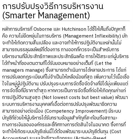
การปรับปรุงวิธีการบริหารงาน
(Smarter Management)
หลักการบริหารที่ Osborne และ Hutchinson ได้ชี้ให้เห็นถึงปัญหาก็
คือ ความไม่ยืดหยุ่นในการบริหาร (Management Inflexibility) มัก
จะทำให้เกิดความสิ้นเปลือง และอาจทำให้การปฏิบัติงานเหล่านั้นไม่
สามารถบรรลุผลลัพธ์ที่ต้องการ ทางออกที่ควรจะเป็นสำหรับการ
บริหารงานที่มีประสิทธิภาพและประสิทธิผลคือ การให้อิสระแก่ผู้บริหาร
ได้ทำหน้าที่ของตนตามที่ได้รับมอบหมายอย่างเต็มที่ (Let the
managers manage) ซึ่งสามารถดำเนินการได้หลายประการ ได้แก่
การปรับลดกฎระเบียบที่ไม่จำเป็นให้เหลือน้อยที่สุด เพิ่มความไว้เนื้อเชื่อ
ใจในหมู่ผู้ปฏิบัติงาน ปรับปรุงระบบการจัดซื้อจัดจ้างที่มิได้มุ่งเพียงแต่
การจัดซื้อที่มีราคาต่ำสุด หากควรเป็นการจัดซื้อที่ก่อให้เกิดคุณค่าแก่
การปฏิบัติงานสูงสุด (Not lowest costs but best value) พัฒนา
ระบบการบริหารงานบุคคลที่เอื้อต่อการปรับปรุงพัฒนาขีดความ
สามารถอย่างต่อเนื่อง (Competency Improvement) มีระบบ
บัญชีที่ช่วยให้ผู้บริหารได้รับทราบข้อมูลสำคัญที่สะท้อนถึงสถานะ
ทางการเงินขององค์กรและชี้ทิศทางการตัดสินใจในอนาคต ซึ่งการที่
จะทำให้เกิดระบบบัญชีเช่นนี้ได้ต้องพัฒนาระบบบัญชีต้นทุน (Cost
Accounting) ระบบบัญชีฐานกิจกรรม (Activity-Based