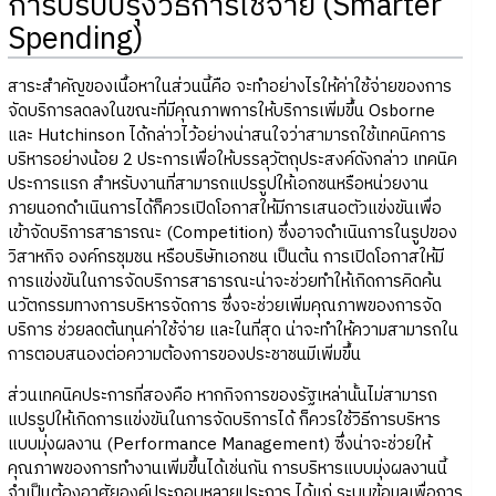
การปรับปรุงวิธีการใช้จ่าย (Smarter
Spending)
สาระสำคัญของเนื้อหาในส่วนนี้คือ จะทำอย่างไรให้ค่าใช้จ่ายของการ
จัดบริการลดลงในขณะที่มีคุณภาพการให้บริการเพิ่มขึ้น Osborne
และ Hutchinson ได้กล่าวไว้อย่างน่าสนใจว่าสามารถใช้เทคนิคการ
บริหารอย่างน้อย 2 ประการเพื่อให้บรรลุวัตถุประสงค์ดังกล่าว เทคนิค
ประการแรก สำหรับงานที่สามารถแปรรูปให้เอกชนหรือหน่วยงาน
ภายนอกดำเนินการได้ก็ควรเปิดโอกาสให้มีการเสนอตัวแข่งขันเพื่อ
เข้าจัดบริการสาธารณะ (Competition) ซึ่งอาจดำเนินการในรูปของ
วิสาหกิจ องค์กรชุมชน หรือบริษัทเอกชน เป็นต้น การเปิดโอกาสให้มี
การแข่งขันในการจัดบริการสาธารณะน่าจะช่วยทำให้เกิดการคิดค้น
นวัตกรรมทางการบริหารจัดการ ซึ่งจะช่วยเพิ่มคุณภาพของการจัด
บริการ ช่วยลดต้นทุนค่าใช้จ่าย และในที่สุด น่าจะทำให้ความสามารถใน
การตอบสนองต่อความต้องการของประชาชนมีเพิ่มขึ้น
ส่วนเทคนิคประการที่สองคือ หากกิจการของรัฐเหล่านั้นไม่สามารถ
แปรรูปให้เกิดการแข่งขันในการจัดบริการได้ ก็ควรใช้วิธีการบริหาร
แบบมุ่งผลงาน (Performance Management) ซึ่งน่าจะช่วยให้
คุณภาพของการทำงานเพิ่มขึ้นได้เช่นกัน การบริหารแบบมุ่งผลงานนี้
จำเป็นต้องอาศัยองค์ประกอบหลายประการ ได้แก่ ระบบข้อมูลเพื่อการ