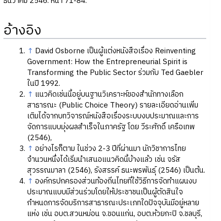
ธันวาคม 2546. หน้า 71-84.
อ้างอิง
↑
David Osborne เป็นผู้แต่งหนังสือเรื่อง Reinventing
Government: How the Entrepreneurial Spirit is
Transforming the Public Sector ร่วมกับ Ted Gaebler
ในปี 1992.
↑
แนวคิดเช่นนี้อยู่บนฐานวิเคราะห์ของสำนักทางเลือก
สาธารณะ (Public Choice Theory) รายละเอียดอ่านเพิ่ม
เติมได้จากบทวิจารณ์หนังสือเรื่องระบบงบประมาณและการ
จัดการแบบมุ่งผลสำเร็จในภาครัฐ โดย วีระศักดิ์ เครือเทพ
(2546),
↑
อย่างไรก็ตาม ในช่วง 2-3 ปีที่ผ่านมา นักวิชาการไทย
จำนวนหนึ่งได้เริ่มนำเสนอแนวคิดนี้บ้างแล้ว เช่น จรัส
สุวรรณมาลา (2546), รังสรรค์ ธนะพรพันธุ์ (2546) เป็นต้น.
↑
องค์กรปกครองส่วนท้องถิ่นไทยที่ใช้วิธีการจัดทำแผนงบ
ประมาณแบบมีส่วนร่วมโดยให้ประชาชนเป็นผู้ตัดสินใจ
กำหนดการจัดบริการสาธารณะประเภทใดปัจจุบันมีอยู่หลาย
แห่ง เช่น อบต.สวนหม่อน จ.ขอนแก่น, อบต.ห้วยกะปิ จ.ชลบุรี,