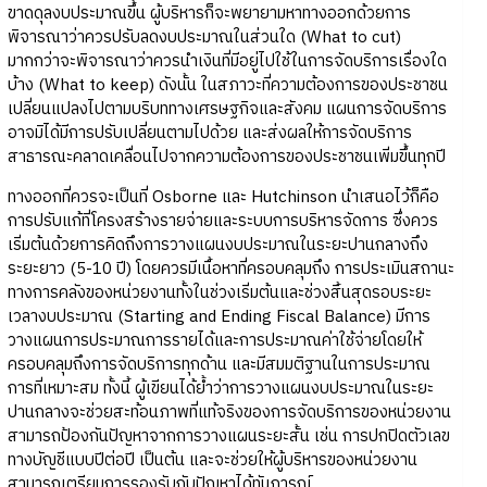
ขาดดุลงบประมาณขึ้น ผู้บริหารก็จะพยายามหาทางออกด้วยการ
พิจารณาว่าควรปรับลดงบประมาณในส่วนใด (What to cut)
มากกว่าจะพิจารณาว่าควรนำเงินที่มีอยู่ไปใช้ในการจัดบริการเรื่องใด
บ้าง (What to keep) ดังนั้น ในสภาวะที่ความต้องการของประชาชน
เปลี่ยนแปลงไปตามบริบททางเศรษฐกิจและสังคม แผนการจัดบริการ
อาจมิได้มีการปรับเปลี่ยนตามไปด้วย และส่งผลให้การจัดบริการ
สาธารณะคลาดเคลื่อนไปจากความต้องการของประชาชนเพิ่มขึ้นทุกปี
ทางออกที่ควรจะเป็นที่ Osborne และ Hutchinson นำเสนอไว้ก็คือ
การปรับแก้ที่โครงสร้างรายจ่ายและระบบการบริหารจัดการ ซึ่งควร
เริ่มต้นด้วยการคิดถึงการวางแผนงบประมาณในระยะปานกลางถึง
ระยะยาว (5-10 ปี) โดยควรมีเนื้อหาที่ครอบคลุมถึง การประเมินสถานะ
ทางการคลังของหน่วยงานทั้งในช่วงเริ่มต้นและช่วงสิ้นสุดรอบระยะ
เวลางบประมาณ (Starting and Ending Fiscal Balance) มีการ
วางแผนการประมาณการรายได้และการประมาณค่าใช้จ่ายโดยให้
ครอบคลุมถึงการจัดบริการทุกด้าน และมีสมมติฐานในการประมาณ
การที่เหมาะสม ทั้งนี้ ผู้เขียนได้ย้ำว่าการวางแผนงบประมาณในระยะ
ปานกลางจะช่วยสะท้อนภาพที่แท้จริงของการจัดบริการของหน่วยงาน
สามารถป้องกันปัญหาจากการวางแผนระยะสั้น เช่น การปกปิดตัวเลข
ทางบัญชีแบบปีต่อปี เป็นต้น และจะช่วยให้ผู้บริหารของหน่วยงาน
สามารถเตรียมการรองรับกับปัญหาได้ทันการณ์