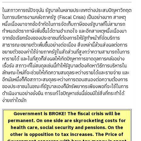
ในสภาวการณ์ปัจจุบัน รัฐบาลในหลายประเทศต่างประสบปัญหาวิกฤต
ในการบริหารงานคลังภาครัฐ (Fiscal Crisis) เป็นอย่างมาก สาเหตุ
หนึ่งเนื่องมาจากข้อจำกัดในการจัดเก็บภาษีของรัฐบาลที่ไม่สามารถ
กำหนดอัตราภาษีเพิ่มขึ้นได้ตามอำเภอใจ และอีกสาเหตุหนึ่งเนื่องมา
จากข้อเรียกร้องของประชาชนที่ต้องการให้รัฐทำหน้าที่จัดบริการ
สาธารณะขยายตัวเพิ่มขึ้นอย่างต่อเนื่อง สิ่งเหล่านี้ล้วนส่งผลต่อการ
ขยายตัวของค่าใช้จ่ายภาครัฐในสัดส่วนที่สูงกว่าความสามารถในการ
หารายได้ และในที่สุดก็ส่งผลให้เกิดปัญหาการขาดดุลการคลังอย่าง
เรื้อรัง สภาวะที่ไม่สมดุลเช่นนี้ทำให้รัฐบาลต้องคิดหาวิธีการบริหารใน
ลักษณะใหม่ที่จะช่วยให้เกิดความสมดุลระหว่างรายได้และรายจ่าย และ
อีกนัยหนึ่งก็คือสภาวะสมดุลระหว่างการตอบสนองต่อความต้องการ
ของประชาชนในขณะที่รัฐบาลเองก็มีทรัพยากรเพียงพอที่จะใช้ในการ
ดำเนินงานอย่างยั่งยืน การแก้ไขปัญหาเช่นนี้ย่อมมิใช่สิ่งที่กระทำได้
ง่ายเท่าใดนัก
Government is BROKE! The fiscal crisis will be
permanent. On one side are skyrocketing costs for
health care, social security and pensions. On the
other is opposition to tax increases. The Price of