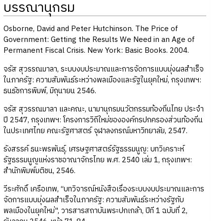
บรรณานุกรม
Osborne, David and Peter Hutchinson. The Price of
Government: Getting the Results We Need in an Age of
Permanent Fiscal Crisis. New York: Basic Books. 2004.
จรัส สุวรรณมาลา, ระบบงบประมาณและการจัดการแบบมุ่งผลสำเร็จ
ในภาครัฐ: ความสัมพันธ์ระหว่างพลเมืองและรัฐในยุคใหม่, กรุงเทพฯ:
ธนธัชการพิมพ์, มิถุนายน 2546.
จรัส สุวรรณมาลา และคณะ, นามานุกรมนวัตกรรมท้องถิ่นไทย ประจำ
ปี 2547, กรุงเทพฯ: โครงการวิถีใหม่ขององค์กรปกครองส่วนท้องถิ่น
ในประเทศไทย คณะรัฐศาสตร์ จุฬาลงกรณ์มหาวิทยาลัย, 2547.
รังสรรค์ ธนะพรพันธุ์, เศรษฐศาสตร์รัฐธรรมนูญ: บทวิเคราะห์
รัฐธรรมนูญแห่งราชอาณาจักรไทย พ.ศ. 2540 เล่ม 1, กรุงเทพฯ:
สำนักพิมพ์มติชน, 2546.
วีระศักดิ์ เครือเทพ, “บทวิจารณ์หนังสือเรื่องระบบงบประมาณและการ
จัดการแบบมุ่งผลสำเร็จในภาครัฐ: ความสัมพันธ์ระหว่างรัฐกับ
พลเมืองในยุคใหม่", วารสารสถาบันพระปกเกล้า, ปีที 1 ฉบับที่ 2,