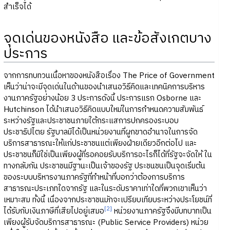
สำเร็จได้
จุดเด่นของหนังสือ และข้อสังเกตบาง
ประการ
จากการทบทวนเนื้อหาของหนังสือเรื่อง The Price of Government
เห็นว่าน่าจะมีจุดเด่นในด้านของนำเสนอวิธีคิดและเทคนิคการบริหาร
งานภาครัฐอย่างน้อย 3 ประการดังนี้ ประการแรก Osborne และ
Hutchinson ได้นำเสนอวิธีคิดแบบใหม่ในการกำหนดความสัมพันธ์
ระหว่างรัฐและประชาชนภายใต้กระแสการปกครองระบอบ
ประชาธิปไตย รัฐบาลมิได้เป็นหน่วยงานที่ผูกขาดอำนาจในการจัด
บริการสาธารณะให้แก่ประชาชนแต่เพียงฝ่ายเดียวอีกต่อไป และ
ประชาชนก็มิใช่เป็นเพียงผู้ที่รอคอยรับบริการอะไรก็ได้ที่รัฐจะจัดให้ ใน
ทางกลับกัน ประชาชนมีฐานะเป็นเจ้าของรัฐ ประชนชนเป็นจุดเริ่มต้น
ของระบบบริหารงานภาครัฐที่ทำหน้าที่บอกว่าต้องการบริการ
สาธารณะประเภทใดจากรัฐ และในระดับราคาเท่าใดที่พวกเขาเห็นว่า
เหมาะสม ทั้งนี้ เนื่องจากประชาชนมักจะเปรียบเทียบระหว่างประโยชน์ที่
[2]
ได้รับกับเงินภาษีที่เสียไปอยู่เสมอ
หน่วยงานภาครัฐจึงมีบทบาทเป็น
เพียงผู้รับจัดบริการสาธารณะ (Public Service Providers) หน่วย