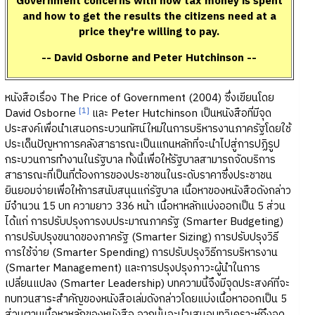
Government concerns with how tax money is spent
and how to get the results the citizens need at a
price they're willing to pay.
-- David Osborne and Peter Hutchinson --
หนังสือเรื่อง The Price of Government (2004) ซึ่งเขียนโดย
[1]
David Osborne
และ Peter Hutchinson เป็นหนังสือที่มีจุด
ประสงค์เพื่อนำเสนอกระบวนทัศน์ใหม่ในการบริหารงานภาครัฐโดยใช้
ประเด็นปัญหาการคลังสาธารณะเป็นแกนหลักที่จะนำไปสู่การปฏิรูป
กระบวนการทำงานในรัฐบาล ทั้งนี้เพื่อให้รัฐบาลสามารถจัดบริการ
สาธารณะที่เป็นที่ต้องการของประชาชนในระดับราคาซึ่งประชาชน
ยินยอมจ่ายเพื่อให้การสนับสนุนแก่รัฐบาล เนื้อหาของหนังสือดังกล่าว
มีจำนวน 15 บท ความยาว 336 หน้า เนื้อหาหลักแบ่งออกเป็น 5 ส่วน
ได้แก่ การปรับปรุงการงบประมาณภาครัฐ (Smarter Budgeting)
การปรับปรุงขนาดของภาครัฐ (Smarter Sizing) การปรับปรุงวิธี
การใช้จ่าย (Smarter Spending) การปรับปรุงวิธีการบริหารงาน
(Smarter Management) และการปรุงปรุงภาวะผู้นำในการ
เปลี่ยนแปลง (Smarter Leadership) บทความนี้จึงมีจุดประสงค์ที่จะ
ทบทวนสาระสำคัญของหนังสือเล่มดังกล่าวโดยแบ่งเนื้อหาออกเป็น 5
ส่วนตามเนื้อหาหลักของหนังสือ จากนั้นจะนำเสนอบทวิเคราะห์ถึงจุด