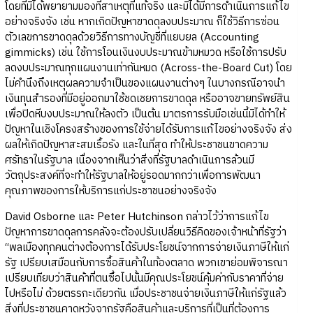
โดยที่มิได้พยายามมองที่สาเหตุที่แท้จริง และมิได้มีการดำเนินการแก้ไข
อย่างจริงจัง เช่น หากเกิดปัญหาขาดดุลงบประมาณ ก็ใช้วิธีการซ่อน
ตัวเลขการขาดดุลด้วยวิธีการทางบัญชีที่แยบยล (Accounting
gimmicks) เช่น ใช้การโอนเงินงบประมาณข้ามหมวด หรือใช้การปรับ
ลดงบประมาณทุกแผนงานเท่ากันหมด (Across-the-Board Cut) โดย
ไม่คำนึงถึงเหตุผลความจำเป็นของแผนงานต่างๆ ในบางกรณีอาจนำ
เงินทุนสำรองที่มีอยู่ออกมาใช้ชดเชยการขาดดุล หรืออาจขายทรัพย์สิน
เพื่อปิดหีบงบประมาณให้ลงตัว เป็นต้น มาตรการรับมือเช่นนี้มิได้ทำให้
ปัญหาในเชิงโครงสร้างของการใช้จ่ายได้รับการแก้ไขอย่างจริงจัง ส่ง
ผลให้เกิดปัญหาสะสมเรื้อรัง และในที่สุด ทำให้ประชาชนขาดความ
ศรัทธาในรัฐบาล เนื่องจากเห็นว่าสิ่งที่รัฐบาลดำเนินการล้วนมี
วัตถุประสงค์ที่จะทำให้รัฐบาลให้อยู่รอดมากกว่าเพื่อการพัฒนา
คุณภาพของการให้บริการแก่ประชาชนอย่างจริงจัง
David Osborne และ Peter Hutchinson กล่าวไว้ว่าการแก้ไข
ปัญหาการขาดดุลการคลังจะต้องปรับเปลี่ยนวิธีคิดของเจ้าหน้าที่รัฐว่า
“พลเมืองทุกคนต่างต้องการได้รับประโยชน์จากการจ่ายเงินภาษีให้แก่
รัฐ เปรียบเสมือนกับการซื้อสินค้าในท้องตลาด พวกเขาย่อมพิจารณา
เปรียบเทียบว่าสินค้าที่ตนซื้อไปนั้นมีคุณประโยชน์คุ้มค่ากับราคาที่จ่าย
ไปหรือไม่ ด้วยตรรกะเดียวกัน เมื่อประชาชนจ่ายเงินภาษีให้แก่รัฐแล้ว
สิ่งที่ประชาชนคาดหวังจากรัฐคือสินค้าและบริการที่เป็นที่ต้องการ