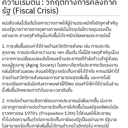
ความเริ่มต้น : วิกฤตทางการคลังภาค
รัฐ (Fiscal Crisis)
หนังสือเล่มนี้เริ่มต้นโดยการวาดภาพให้ผู้อ่านตระหนักถึงปัญหาสำคัญ
ของรัฐบาลว่าการขาดดุลทางการคลังในปัจจุบันมีความรุนแรงเป็น
อย่างมาก สาเหตุสำคัญนั้นเกิดขึ้นได้จากปัจจัยหลายประการดังนี้
1. การเพิ่มขึ้นของค่าใช้จ่ายด้านสวัสดิการสังคม เช่น การประกัน
สุขภาพ, การประกันการว่างงาน ฯลฯ เป็นต้น ทั้งนี้มีสาเหตุสำคัญเนื่อง
มาจากการเปลี่ยนแปลงเชิงโครงสร้างประชากรที่กำลังก้าวเข้าสู่สังคม
ของผู้สูงอายุ (Aging Society) ในขณะเดียวกันประชากรวัยแรงงาน
กลับมีสัดส่วนลดลง ส่งผลให้รัฐบาลจัดเก็บภาษีได้จำกัด หากแต่มีค่าใช้
จ่ายด้านสวัสดิการสังคมและการสาธารณสุขเพิ่มขึ้น และหากไม่มี
การเตรียมการรับมือกับสภาพเหล่านี้ที่ดีพอ ย่อมทำให้ค่าใช้จ่ายในส่วน
นี้เพิ่มขึ้นอีกหลายเท่าตัวในระยะเวลาอันสั้น
2. การต่อต้านการเสียภาษีของภาคประชาชนมีเพิ่มมากขึ้น นับจาก
ปรากฏการณ์การต่อต้านการจัดเก็บภาษีเกิดขึ้นในมลรัฐแคลิฟอร์เนีย
ราวทศวรรษ 1970’s (Proposition 13th) ได้ส่งผลให้ประชาชน
ทั่วไปเกิดความตื่นตัวต่อการจัดเก็บภาษีของรัฐเป็นอย่างมาก รัฐบาล
ไม่สามารถจัดเก็บภาษีเพิ่มขึ้นได้ตามอำเภอใจอีกต่อไป หากแต่มี