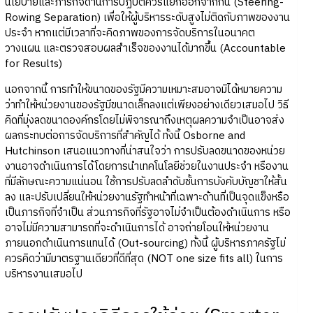
นโยบายและภารกิจด้านการปฏิบัติควรแยกออกจากกัน (Steering-
Rowing Separation) เพื่อให้ผู้บริหารระดับสูงไม่ติดกับภาพของงาน
ประจำ หากแต่มีเวลาที่จะคิดภาพของการจัดบริการในอนาคต
วางแผน และตรวจสอบผลสำเร็จของงานได้มากขึ้น (Accountable
for Results)
นอกจากนี้ การทำให้ขนาดของรัฐมีความเหมาะสมอาจมิได้หมายความ
ว่าทำให้หน่วยงานของรัฐมีขนาดเล็กลงแต่เพียงอย่างเดียวเสมอไป วิธี
คิดที่มุ่งลดขนาดองค์กรโดยไม่พิจารณาถึงเหตุผลความจำเป็นอาจส่ง
ผลกระทบต่อการจัดบริการที่สำคัญได้ ทั้งนี้ Osborne and
Hutchinson เสนอแนวทางที่น่าสนใจว่า การปรับลดขนาดของหน่วย
งานอาจดำเนินการได้โดยการนำเทคโนโลยีช่วยในงานประจำ หรืองาน
ที่มีลักษณะความแน่นอน ใช้การปรับลดลำดับชั้นการบังคับบัญชาให้สั้น
ลง และปรับเปลี่ยนให้หน่วยงานรัฐทำหน้าที่เฉพาะด้านที่เป็นจุดแข็งหรือ
เป็นภารกิจที่จำเป็น ส่วนภารกิจที่รัฐอาจไม่จำเป็นต้องดำเนินการ หรือ
อาจไม่มีความสามารถที่จะดำเนินการได้ อาจถ่ายโอนให้หน่วยงาน
ภายนอกดำเนินการแทนได้ (Out-sourcing) ทั้งนี้ ผู้บริหารภาครัฐไม่
ควรคิดว่ามีมาตรฐานเดียวที่ดีที่สุด (NOT one size fits all) ในการ
บริหารงานเสมอไป