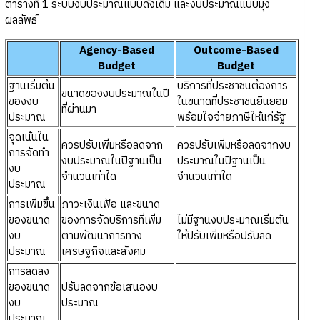
ตารางที่ 1 ระบบงบประมาณแบบดั้งเดิม และงบประมาณแบบมุ่ง
ผลลัพธ์
Agency-Based
Outcome-Based
Budget
Budget
ฐานเริ่มต้น
บริการที่ประชาชนต้องการ
ขนาดของงบประมาณในปี
ของงบ
ในขนาดที่ประชาชนยินยอม
ที่ผ่านมา
ประมาณ
พร้อมใจจ่ายภาษีให้แก่รัฐ
จุดเน้นใน
ควรปรับเพิ่มหรือลดจาก
ควรปรับเพิ่มหรือลดจากงบ
การจัดทำ
งบประมาณในปีฐานเป็น
ประมาณในปีฐานเป็น
งบ
จำนวนเท่าใด
จำนวนเท่าใด
ประมาณ
การเพิ่มขึ้น
ภาวะเงินเฟ้อ และขนาด
ของขนาด
ของการจัดบริการที่เพิ่ม
ไม่มีฐานงบประมาณเริ่มต้น
งบ
ตามพัฒนาการทาง
ให้ปรับเพิ่มหรือปรับลด
ประมาณ
เศรษฐกิจและสังคม
การลดลง
ของขนาด
ปรับลดจากข้อเสนองบ
งบ
ประมาณ
ประมาณ