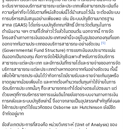
ระดับราคาของบริการสาธารณะแต่ละประเภทเพื่อสามารถประเมินถึง
ความคุ้มค่าที่จะได้รับตามที่หนังสือเล่มนี้ได้นำเสนอไว้นั้น จะต้องมีระบบ
การบริหารสนับสนุนอย่างเพียงพอ เช่น มีระบบบัญชีตามมาตรฐาน
สากล (GAAS) ได้แก่ระบบบัญชีเกณฑ์สิทธิ์ มีการวัดต้นทุนในการ
ดำเนินงาน ฯลฯ ตามที่ได้กล่าวไว้แล้วในตอนต้น นอกจากนี้ การจัด
โครงสร้างทางการเงินของประเทศเหล่านี้จะอยู่ในรูปของกองทุนที่แยก
[5]
ออกจากกันตามประเภทของบริการสาธารณะอย่างชัดเจน
(Governmental Fund Structure) การแยกเงินงบประมาณแผ่น
ดินออกเป็นกองทุน คือการจัดให้มีบัญชีเฉพาะสำหรับการจัดบริการ
สาธารณะแต่ละประเภท และมีการบันทึกรายได้และรายจ่ายของการจัด
บริการสาธารณะแต่ละประเภทต่างหากออกจากกันอย่างชัดเจน ทั้งนี้
เพื่อให้สามารถประเมินได้ว่ากิจการใดมีรายรับและรายจ่ายเกินดุลหรือ
ขาดดุลมากน้อยเพียงใด และหากต้องคำนวณต้นทุนค่าใช้จ่ายในการ
จัดบริการประเภทนั้นๆ ก็จะสามารถกระทำได้อย่างตรงไปตรงมา แต่
ด้วยเหตุที่การบริหารราชการแผ่นดินไทยยังขาดระบบงานทางการเงิน
การคลังและระบบบัญชีเหล่านี้ จึงอาจกลายเป็นอุปสรรคสำคัญที่ส่งผล
ให้การประยุกต์ใช้แนวคิดของ Osborne และ Hutchinson ยังมีขีด
จำกัดอยู่มาก
ข้อสังเกตประการที่สองคือ หน่วยวิเคราะห์ (Unit of Analysis) ของ