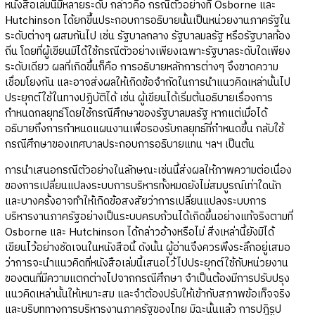
หนังสือเล่มนี้มีหลายระดับ กล่าวคือ กรณีตัวอย่างที่ Osborne และ
Hutchinson ได้ยกขึ้นประกอบการอธิบายนั้นเป็นหน่วยงานภาครัฐใน
ระดับต่างๆ ผสมกันไป เช่น รัฐบาลกลาง รัฐบาลมลรัฐ หรือรัฐบาลท้อง
ถิ่น โดยที่ผู้เขียนมิได้ใช้กรณีตัวอย่างเพียงเฉพาะรัฐบาลระดับใดเพียง
ระดับเดียว ผลที่เกิดขึ้นก็คือ การอธิบายหลักการต่างๆ จึงขาดความ
เชื่อมโยงกัน และอาจส่งผลให้เกิดข้อจำกัดในการนำแนวคิดเหล่านั้นไป
ประยุกต์ใช้ในทางปฏิบัติได้ เช่น ผู้เขียนได้เริ่มต้นอธิบายเรื่องการ
กำหนดกลยุทธ์โดยใช้กรณีศึกษาของรัฐบาลมลรัฐ หากแต่เมื่อได้
อธิบายถึงการกำหนดแผนงานเพื่อรองรับกลยุทธ์ที่กำหนดขึ้น กลับใช้
กรณีศึกษาของเทศบาลประกอบการอธิบายแทน ฯลฯ เป็นต้น
การนำเสนอกรณีตัวอย่างในลักษณะเช่นนี้ส่งผลให้ภาพความต่อเนื่อง
ของการเปลี่ยนแปลงระบบการบริหารทั้งหมดยังไม่สมบูรณ์เท่าใดนัก
และบางครั้งอาจทำให้เกิดข้อสงสัยว่าการเปลี่ยนแปลงระบบการ
บริหารงานภาครัฐอย่างเป็นระบบครบถ้วนได้เกิดขึ้นอย่างแท้จริงตามที่
Osborne และ Hutchinson ได้กล่าวอ้างหรือไม่ สิ่งเหล่านี้ยังมิได้
เขียนไว้อย่างชัดเจนในหนังสือนี้ ดังนั้น ผู้อ่านจึงควรพึงระลึกอยู่เสมอ
ว่าการจะนำแนวคิดที่หนังสือเล่มนี้เสนอไว้ไปประยุกต์ใช้กับหน่วยงาน
ของตนที่มีความแตกต่างไปจากกรณีศึกษา จำเป็นต้องมีการปรับปรุง
แนวคิดเหล่านั้นให้เหมาะสม และจำต้องปรับให้เข้ากับสภาพข้อเท็จจริง
และบริบททางการบริหารงานภาครัฐของไทย มิฉะนั้นแล้ว การปฏิรูป