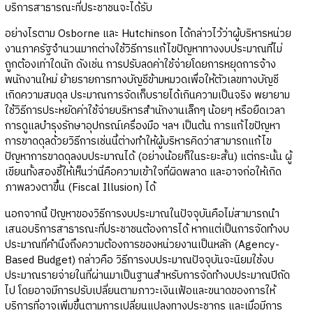
บริการสาธารณะที่ประชาชนจะได้รับ
อย่างไรตาม Osborne และ Hutchinson ได้กล่าวไว้ว่าผู้บริหารหน่วย
งานภาครัฐจำนวนมากต่างใช้วิธีการแก้ไขปัญหาทางงบประมาณที่ไม่
ถูกต้องเท่าใดนัก ดังเช่น การปรับลดค่าใช้จ่ายโดยการหยุดการจ้าง
พนักงานใหม่ ย้ายรายการทางบัญชีข้ามหมวดเพื่อให้ตัวเลขทางบัญชี
เกิดความสมดุล ประมาณการจัดเก็บรายได้เกินความเป็นจริง พยายาม
ใช้วิธีการประหยัดค่าใช้จ่ายบริหารสำนักงานเล็กๆ น้อยๆ หรือยืดเวลา
การดูแลบำรุงรักษาอุปกรณ์เครื่องมือ ฯลฯ เป็นต้น การแก้ไขปัญหา
การขาดดุลด้วยวิธีการเช่นนี้ต่างทำให้ผู้บริหารคิดว่าสามารถแก้ไข
ปัญหาการขาดดุลงบประมาณได้ (อย่างน้อยก็ในระยะสั้น) แต่กระนั้น ผู้
เขียนทั้งสองชี้ให้เห็นว่านี่คือความเข้าใจที่ผิดพลาด และอาจก่อให้เกิด
ภาพลวงตาขึ้น (Fiscal Illusion) ได้
นอกจากนี้ ปัญหาของวิธีการงบประมาณในปัจจุบันคือไม่สามารถนำ
เสนอบริการสาธารณะที่ประชาชนต้องการได้ หากแต่เป็นการจัดทำงบ
ประมาณที่คำนึงถึงความต้องการของหน่วยงานเป็นหลัก (Agency-
Based Budget) กล่าวคือ วิธีการงบประมาณปัจจุบันจะนิยมใช้งบ
ประมาณรายจ่ายในที่ผ่านมาเป็นฐานสำหรับการจัดทำงบประมาณปีถัด
ไป โดยอาจมีการปรับเปลี่ยนตามภาวะเงินเฟ้อและขนาดของการให้
บริการที่อาจเพิ่มขึ้นตามการเปลี่ยนแปลงทางประชากร และเมื่อมีการ