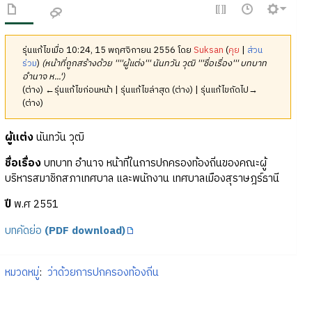
รุ่นแก้ไขเมื่อ 10:24, 15 พฤศจิกายน 2556 โดย
Suksan
(
คุย
|
ส่วน
ร่วม
)
(หน้าที่ถูกสร้างด้วย ''''ผู้แต่ง''' นันทวัน วุฒิ '''ชื่อเรื่อง''' บทบาท
อำนาจ ห...')
(ต่าง) ←รุ่นแก้ไขก่อนหน้า | รุ่นแก้ไขล่าสุด (ต่าง) | รุ่นแก้ไขถัดไป→
(ต่าง)
ผู้แต่ง
นันทวัน วุฒิ
ชื่อเรื่อง
บทบาท อำนาจ หน้าที่ในการปกครองท้องถิ่นของคณะผู้
บริหารสมาชิกสภาเทศบาล และพนักงาน เทศบาลเมืองสุราษฎร์ธานี
ปี
พ.ศ 2551
บทคัดย่อ
(PDF download)
หมวดหมู่
:
ว่าด้วยการปกครองท้องถิ่น