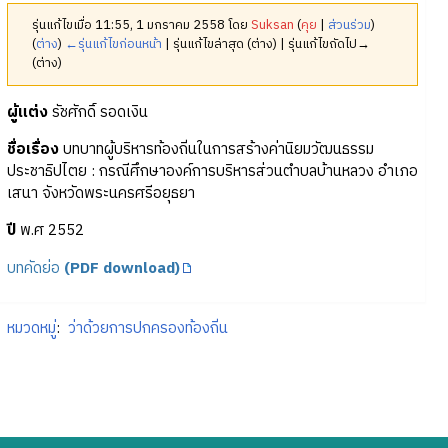
รุ่นแก้ไขเมื่อ 11:55, 1 มกราคม 2558 โดย
Suksan
(
คุย
|
ส่วนร่วม
)
(
ต่าง
)
←รุ่นแก้ไขก่อนหน้า
| รุ่นแก้ไขล่าสุด (ต่าง) | รุ่นแก้ไขถัดไป→
(ต่าง)
ผู้แต่ง
รัชศักดิ์ รอดเงิน
ชื่อเรื่อง
บทบาทผู้บริหารท้องถิ่นในการสร้างค่านิยมวัฒนธรรม
ประชาธิปไตย : กรณีศึกษาองค์การบริหารส่วนตำบลบ้านหลวง อำเภอ
เสนา จังหวัดพระนครศรีอยุธยา
ปี
พ.ศ 2552
บทคัดย่อ
(PDF download)
หมวดหมู่
:
ว่าด้วยการปกครองท้องถิ่น