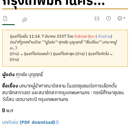
กรุงเทพมหานคร...
รุ่นแก้ไขเมื่อ 11:14, 7 มีนาคม 2557 โดย
Suksan
(
คุย
|
ส่วนร่วม
)
(หน้าที่ถูกสร้างด้วย ''''ผู้แต่ง''' ศุภชัย บุญฤทธิ์ '''ชื่อเรื่อง''' บทบาทผู้
น...')
(ต่าง) ←รุ่นแก้ไขก่อนหน้า | รุ่นแก้ไขล่าสุด (ต่าง) | รุ่นแก้ไขถัดไป→
(ต่าง)
ผู้แต่ง
ศุภชัย บุญฤทธิ์
ชื่อเรื่อง
บทบาทผู้นำศาสนาอิสลาม ในเขตชุมชนต่อการเลือกตั้ง
สมาชิกสภาเขต และสมาชิกสภากรุงเทพมหานคร : กรณีศึกษาชุมชน
วังโสม เขตบางกะปิ กรุงเทพมหานคร
ปี
พ.ศ
บทคัดย่อ
(PDF download)