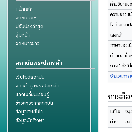
ค่าปริยายข
หน้าหลัก
ความยาวหน้า
จดหมายเหตุ
ไอดีเนมสเป
ปรับปรุงล่าสุด
สุ่มหน้า
เลขหน้า
จดหมายข่าว
ภาษาของเนื
ตัวแบบเนื้อ
สถาบันพระปกเกล้า
การทำดัชนี
จำนวนการเปล
เว็บไซต์สถาบัน
ฐานข้อมูลพระปกเกล้า
การล็อ
แลกเปลี่ยนเรียนรู้
ข่าวสารจากสถาบัน
ข้อมูลศิษย์เก่า
แก้ไข
อนุ
ข้อมูลนักศึกษา
ย้าย
อนุ