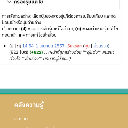
กรองรุ่นแก้ไข
การเลือกผลต่าง: เลือกปุ่มของสองรุ่นที่ต้องการเปรียบเทียบ และกด
ป้อนเข้าหรือปุ่มด้านล่าง
คำอธิบาย:
(ป)
= ผลต่างกับรุ่นแก้ไขล่าสุด,
(ก)
= ผลต่างกับรุ่นแก้ไข
ก่อนหน้า,
ล
= การแก้ไขเล็กน้อย
ป
ก
14:54, 1 เมษายน 2557
‎
Suksan
คุย
ส่วนร่วม
‎
1
822 ไบต์
+822
‎
หน้าที่ถูกสร้างด้วย ''''ผู้แต่ง''' สนธยา
ต่างใจ '''ชื่อเรื่อง''' บทบาทผู้นำชุ...'
เ
ม
ษ
า
ย
น
2
คลังความรู้
5
5
7
ผลงาน