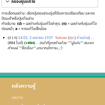
กรองรุ่นแก้ไข
การเลือกผลต่าง: เลือกปุ่มของสองรุ่นที่ต้องการเปรียบเทียบ และกด
ป้อนเข้าหรือปุ่มด้านล่าง
คำอธิบาย:
(ป)
= ผลต่างกับรุ่นแก้ไขล่าสุด,
(ก)
= ผลต่างกับรุ่นแก้ไข
ก่อนหน้า,
ล
= การแก้ไขเล็กน้อย
ป
ก
14:02, 3 เมษายน 2557
‎
Suksan
คุย
ส่วนร่วม
‎
3
884 ไบต์
+884
‎
หน้าที่ถูกสร้างด้วย ''''ผู้แต่ง''' สมเจต
คำหงษ์ '''ชื่อเรื่อง''' บทบาทนักการเ...'
เ
ม
ษ
า
ย
น
2
คลังความรู้
5
5
7
ผลงาน