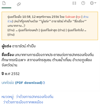
รุ่นแก้ไขเมื่อ 10:58, 12 พฤศจิกายน 2556 โดย
Suksan
(
คุย
|
ส่วน
ร่วม
)
(หน้าที่ถูกสร้างด้วย ''''ผู้แต่ง''' ดารารัตน์ คำเป็ง '''ชื่อเรื่อง'''
บทบาททาง...')
(ต่าง) ←รุ่นแก้ไขก่อนหน้า | รุ่นแก้ไขล่าสุด (ต่าง) | รุ่นแก้ไขถัดไป→
(ต่าง)
ผู้แต่ง
ดารารัตน์ คำเป็ง
ชื่อเรื่อง
บทบาททางการเมืองภาคประชาชนต่อการปกครองท้องถิ่น
ศึกษากรณีเฉพาะ สภาองค์กรชุมชน ตำบลน้ำเกี๋ยน อำเภอภูเพียง
จังหวัดน่าน
ปี
พ.ศ 2552
บทคัดย่อ
(PDF download)
หมวดหมู่
:
ว่าด้วยการปกครองท้องถิ่น
ว่าด้วยการเมืองภาคพลเมือง