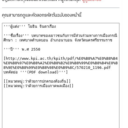
คุณสามารถดูและคัดลอกรหัสต้นฉบับของหน้านี้