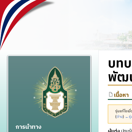
บทบ
พัฒน
เนื้อหา
รุ่นแก้ไขเ
(
ต่าง
)
←รุ่
การนำทาง
ผู้แต่ง
ปทุมรั