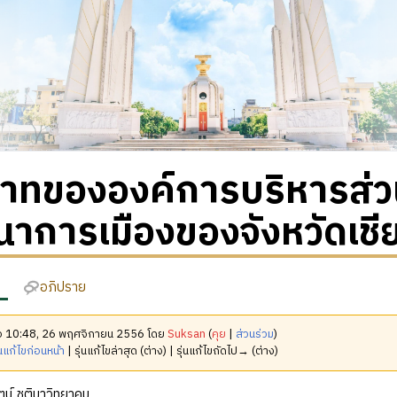
าทขององค์การบริหารส่
าการเมืองของจังหวัดเชี
อภิปราย
มื่อ 10:48, 26 พฤศจิกายน 2556 โดย
Suksan
(
คุย
|
ส่วนร่วม
)
นแก้ไขก่อนหน้า
| รุ่นแก้ไขล่าสุด (ต่าง) | รุ่นแก้ไขถัดไป→ (ต่าง)
ตน์ ชุติมาวิทยาคม