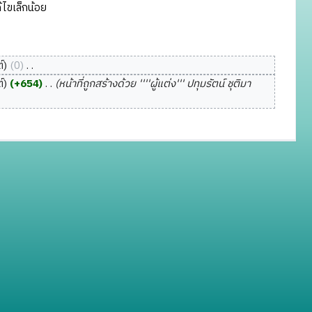
ไขเล็กน้อย
์
0
‎
์
+654
‎
หน้าที่ถูกสร้างด้วย ''''ผู้แต่ง''' ปทุมรัตน์ ชุติมา