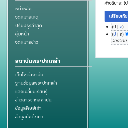
คำอธิบาย:
(ป
หน้าหลัก
จดหมายเหตุ
ปรับปรุงล่าสุด
ป
ก
2
ไ
สุ่มหน้า
ป
ก
6
ม่
วิทยาคม '''
จดหมายข่าว
มี
พ
ค
ฤ
ว
ศ
สถาบันพระปกเกล้า
า
จิ
ม
ก
เว็บไซต์สถาบัน
ย่
า
ฐานข้อมูลพระปกเกล้า
อ
ย
ก
แลกเปลี่ยนเรียนรู้
น
า
2
ข่าวสารจากสถาบัน
ร
5
ข้อมูลศิษย์เก่า
แ
5
ก้
ข้อมูลนักศึกษา
6
ไ
ข