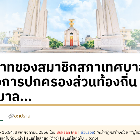
าทของสมาชิกสภาเทศบา
งการปกครองส่วนท้องถิ่น
าล...
อภิปราย
มื่อ 15:54, 8 พฤศจิกายน 2556 โดย
Suksan
(
คุย
|
ส่วนร่วม
)
(หน้าที่ถูกสร้างด้วย ''''ผู้แ
นแก้ไขก่อนหน้า | รุ่นแก้ไขล่าสุด (ต่าง) | รุ่นแก้ไขถัดไป→ (ต่าง)