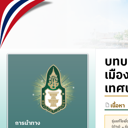
บทบ
เมือ
เทศบ
เนื้อหา
รุ่นแก้ไขเ
การนำทาง
(ต่าง) ←รุ่