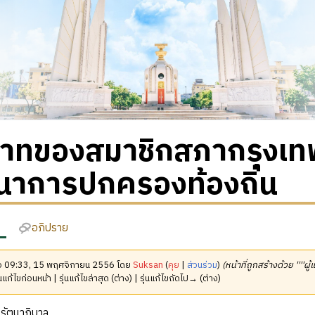
าทของสมาชิกสภากรุงเ
นาการปกครองท้องถิ่น
อภิปราย
มื่อ 09:33, 15 พฤศจิกายน 2556 โดย
Suksan
(
คุย
|
ส่วนร่วม
)
(หน้าที่ถูกสร้างด้วย ''''ผู
นแก้ไขก่อนหน้า | รุ่นแก้ไขล่าสุด (ต่าง) | รุ่นแก้ไขถัดไป→ (ต่าง)
รัตนาภิบาล