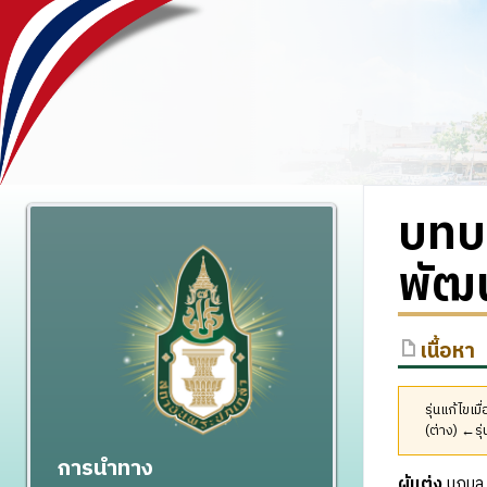
บทบ
พัฒ
เนื้อหา
รุ่นแก้ไขเ
(ต่าง) ←รุ่
การนำทาง
ผู้แต่ง
นฤมล 