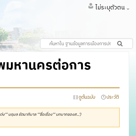
ไม่ระบุตัวตน
ทพมหานครต่อการ
ดูต้นฉบับ
ประวัติ
้แต่ง''' นฤมล รัตนาภิบาล '''ชื่อเรื่อง''' บทบาทของส...')