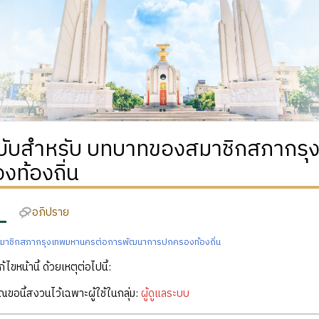
ฉบับสำหรับ บทบาทของสมาชิกสภากร
งท้องถิ่น
อภิปราย
าชิกสภากรุงเทพมหานครต่อการพัฒนาการปกครองท้องถิ่น
ก้ไขหน้านี้ ด้วยเหตุต่อไปนี้:
คุณขอนี้สงวนไว้เฉพาะผู้ใช้ในกลุ่ม:
ผู้ดูแลระบบ