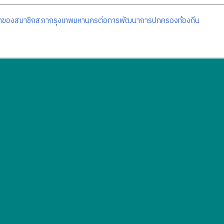
ทของสมาชิกสภากรุงเทพมหานครต่อการพัฒนาการปกครองท้องถิ่น