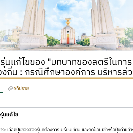
ิรุ่นแก้ไขของ "บทบาทของสตรีในการ
องถิ่น : กรณีศึกษาองค์การ บริหารส่
อภิปราย
ุ่นแก้ไข
ง: เลือกปุ่มของสองรุ่นที่ต้องการเปรียบเทียบ และกดป้อนเข้าหรือปุ่มด้านล่า