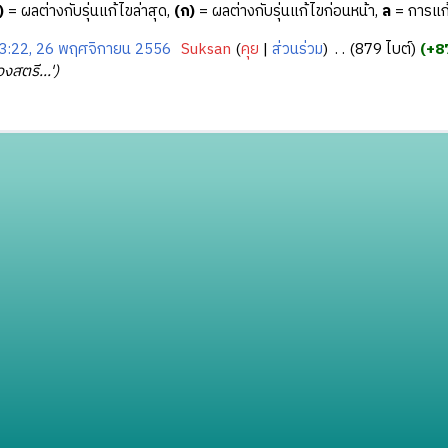
)
= ผลต่างกับรุ่นแก้ไขล่าสุด,
(ก)
= ผลต่างกับรุ่นแก้ไขก่อนหน้า,
ล
= การแก้
3:22, 26 พฤศจิกายน 2556
‎
Suksan
คุย
ส่วนร่วม
‎
879 ไบต์
+8
สตรี...'