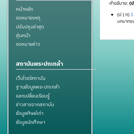
คำอธิบาย:
(ป
หน้าหลัก
ป
ก
1
จดหมายเหตุ
2
บทบาทของ
ปรับปรุงล่าสุด
6
สุ่มหน้า
พ
ฤ
จดหมายข่าว
ศ
จิ
ก
สถาบันพระปกเกล้า
า
ย
เว็บไซต์สถาบัน
น
ฐานข้อมูลพระปกเกล้า
2
แลกเปลี่ยนเรียนรู้
5
5
ข่าวสารจากสถาบัน
6
ข้อมูลศิษย์เก่า
ข้อมูลนักศึกษา