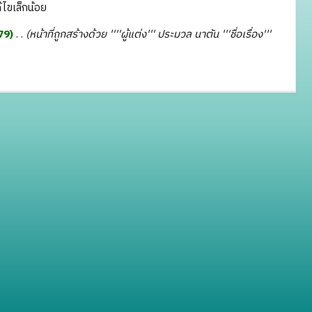
ไขเล็กน้อย
79
‎
หน้าที่ถูกสร้างด้วย ''''ผู้แต่ง''' ประมวล นาตัน '''ชื่อเรื่อง'''