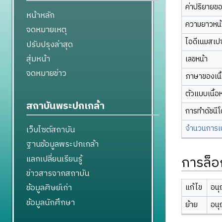
ค่าปริยายข
หน้าหลัก
ความยาวหน้า
จดหมายเหตุ
ไอดีเนมสเป
ปรับปรุงล่าสุด
สุ่มหน้า
เลขหน้า
จดหมายข่าว
ภาษาของเนื
ตัวแบบเนื้อ
สถาบันพระปกเกล้า
การทำดัชนี
จำนวนการเปล
เว็บไซต์สถาบัน
ฐานข้อมูลพระปกเกล้า
การล็อ
แลกเปลี่ยนเรียนรู้
ข่าวสารจากสถาบัน
ข้อมูลศิษย์เก่า
แก้ไข
อนุ
ข้อมูลนักศึกษา
ย้าย
อนุ