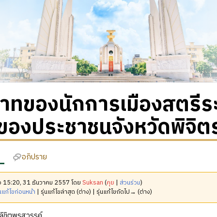
ทของนักการเมืองสตรีระด
ของประชาชนจังหวัดพิจิต
อภิปราย
มื่อ 15:20, 31 ธันวาคม 2557 โดย
Suksan
(
คุย
|
ส่วนร่วม
)
นแก้ไขก่อนหน้า
| รุ่นแก้ไขล่าสุด (ต่าง) | รุ่นแก้ไขถัดไป→ (ต่าง)
ลิขิตพรสวรรค์