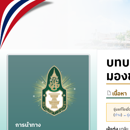
บทบา
มอง
เนื้อหา
รุ่นแก้ไขเ
(
ต่าง
)
←รุ่
การนำทาง
ผู้แต่ง
มาลิน 