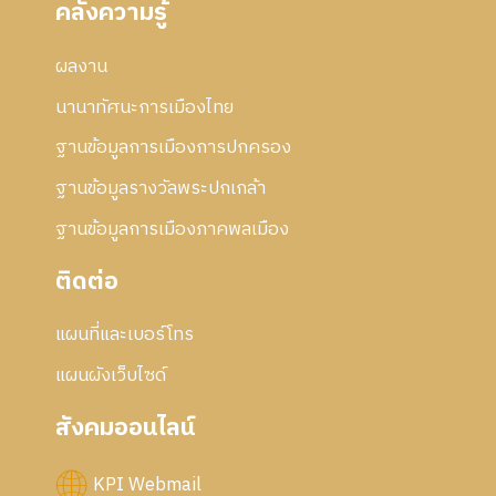
คลังความรู้
8
ธ์
า
2
ร
5
ผลงาน
แ
5
ก้
นานาทัศนะการเมืองไทย
7
ไ
ข
ฐานข้อมูลการเมืองการปกครอง
ฐานข้อมูลรางวัลพระปกเกล้า
ฐานข้อมูลการเมืองภาคพลเมือง
ติดต่อ
แผนที่และเบอร์โทร
แผนผังเว็บไซด์
สังคมออนไลน์
KPI Webmail