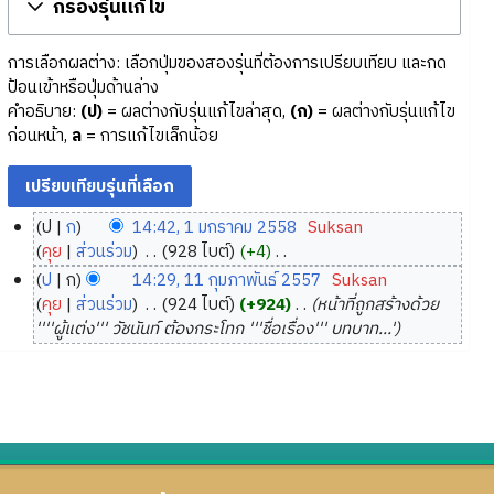
กรองรุ่นแก้ไข
การเลือกผลต่าง: เลือกปุ่มของสองรุ่นที่ต้องการเปรียบเทียบ และกด
ป้อนเข้าหรือปุ่มด้านล่าง
คำอธิบาย:
(ป)
= ผลต่างกับรุ่นแก้ไขล่าสุด,
(ก)
= ผลต่างกับรุ่นแก้ไข
ก่อนหน้า,
ล
= การแก้ไขเล็กน้อย
ป
ก
14:42, 1 มกราคม 2558
‎
Suksan
1
คุย
ส่วนร่วม
‎
928 ไบต์
+4
‎
ม
ไ
ป
ก
14:29, 11 กุมภาพันธ์ 2557
‎
Suksan
ม่
ก
1
คุย
ส่วนร่วม
‎
924 ไบต์
+924
‎
หน้าที่ถูกสร้างด้วย
มี
ร
1
''''ผู้แต่ง''' วัชนันท์ ต้องกระโทก '''ชื่อเรื่อง''' บทบาท...'
ค
า
กุ
ว
ค
ม
า
ม
ภ
ม
2
า
ย่
5
พั
อ
5
น
ก