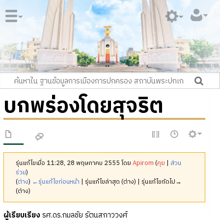
บกพร่องโดยสุจริต
รุ่นแก้ไขเมื่อ 11:28, 28 พฤษภาคม 2555 โดย
Apirom
(
คุย
|
ส่วน
ร่วม
)
(
ต่าง
)
←รุ่นแก้ไขก่อนหน้า
| รุ่นแก้ไขล่าสุด (ต่าง) | รุ่นแก้ไขถัดไป→
(ต่าง)
ผู้เรียบเรียง
รศ.ดร.กมลชัย รัตนสกาววงศ์