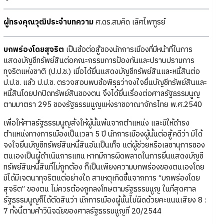
ผู้ทรงคุณวุฒิประจำบทความ
ศ.ดร.สมคิด เลิศไพฑูรย์
บกพร่องโดยสุจริต
เป็นข้อต่อสู้ของนักการเมืองที่มีหน้าที่ในการ
แสดงบัญชีทรัพย์สินต่อคณะกรรมการป้องกันและปราบปรามการ
ทุจริตแห่งชาติ (ป.ป.ช.) เมื่อได้ยื่นแสดงบัญชีทรัพย์สินและหนี้สินต่อ
ป.ป.ช. แล้ว ป.ป.ช. ตรวจสอบพบข้อพิรุธว่าจงใจยื่นบัญชีทรัพย์สินและ
หนี้สินโดยปกปิดทรัพย์สินของตน จึงได้ยื่นเรื่องต่อศาลรัฐธรรมนูญ
ตามมาตรา 295 ของรัฐธรรมนูญแห่งราชอาณาจักรไทย พ.ศ.2540
เพื่อให้ศาลรัฐธรรมนูญสั่งให้ผู้นั้นพ้นจากตำแหน่ง และมิให้ดำรง
ตำแหน่งทางการเมืองเป็นเวลา 5 ปี นักการเมืองผู้นั้นต่อสู้คดีว่า มิได้
จงใจยื่นบัญชีทรัพย์สินหนี้สินอันเป็นเท็จ แต่ผู้ช่วยหรือเลขานุการของ
ตนเองเป็นผู้ดำเนินการแทน หากมีการผิดพลาดในการยื่นแสดงบัญชี
ทรัพย์สินหนี้สินที่ไม่ถูกต้อง ก็เป็นเพียงความบกพร่องของตนเองโดย
มิได้มีเจตนาทุจริตแต่อย่างใด สาเหตุเกิดขึ้นจากการ “บกพร่องโดย
สุจริต” ของตน ไม่ควรต้องถูกลงโทษตามรัฐธรรมนูญ ในที่สุดศาล
รัฐธรรมนูญก็ได้ตัดสินว่า นักการเมืองผู้นั้นไม่ผิดด้วยคะแนนเสียง 8 :
7 ทั้งนี้ตามคำวินิจฉัยของศาลรัฐธรรมนูญที่ 20/2544