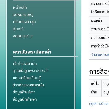
ความยาวหน้า
หน้าหลัก
ไอดีเนมสเป
จดหมายเหตุ
เลขหน้า
ปรับปรุงล่าสุด
สุ่มหน้า
ภาษาของเนื
จดหมายข่าว
ตัวแบบเนื้อ
การทำดัชนี
สถาบันพระปกเกล้า
จำนวนการเปล
เว็บไซต์สถาบัน
การล็อ
ฐานข้อมูลพระปกเกล้า
แลกเปลี่ยนเรียนรู้
แก้ไข
อนุ
ข่าวสารจากสถาบัน
ข้อมูลศิษย์เก่า
ย้าย
อนุ
ข้อมูลนักศึกษา
ดูปูมการป้องก