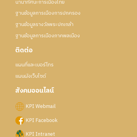
า
นานาทัศนะการเมืองไทย
ก้
ร
ไ
ฐานข้อมูลการเมืองการปกครอง
แ
ข
ก้
ฐานข้อมูลรางวัลพระปกเกล้า
ไ
ข
ฐานข้อมูลการเมืองภาคพลเมือง
ติดต่อ
แผนที่และเบอร์โทร
แผนผังเว็บไซด์
สังคมออนไลน์
KPI Webmail
KPI Facebook
KPI Intranet