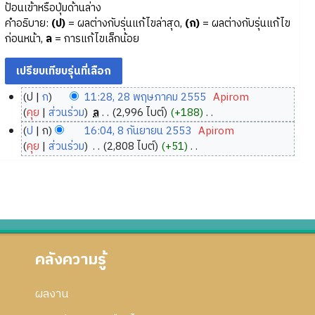
ป้อนเข้าหรือปุ่มด้านล่าง
คำอธิบาย:
(ป)
= ผลต่างกับรุ่นแก้ไขล่าสุด,
(ก)
= ผลต่างกับรุ่นแก้ไข
ก่อนหน้า,
ล
= การแก้ไขเล็กน้อย
ป
ก
11:28, 28 พฤษภาคม 2555
‎
Apirom
2
คุย
ส่วนร่วม
‎
ล
2,996 ไบต์
+188
‎
8
ไ
ป
ก
16:04, 8 กันยายน 2553
‎
Apirom
ม่
พ
8
คุย
ส่วนร่วม
‎
2,808 ไบต์
+51
‎
มี
ฤ
กั
ไ
ค
ษ
ม่
น
ว
ภ
มี
ย
า
ค
า
า
ม
ว
ค
ย
ย่
า
ม
น
อ
ม
2
คลังความรู้
2
ก
ย่
5
5
า
อ
5
5
ผลงาน
ร
ก
5
3
แ