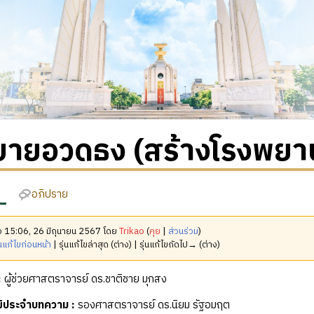
บายอวดธง (สร้างโรงพย
อภิปราย
มื่อ 15:06, 26 มิถุนายน 2567 โดย
Trikao
(
คุย
|
ส่วนร่วม
)
นแก้ไขก่อนหน้า
| รุ่นแก้ไขล่าสุด (ต่าง) | รุ่นแก้ไขถัดไป→ (ต่าง)
:
ผู้ช่วยศาสตราจารย์ ดร.ชาติชาย มุกสง
ุฒิประจำบทความ
:
รองศาสตราจารย์ ดร.นิยม รัฐอมฤต