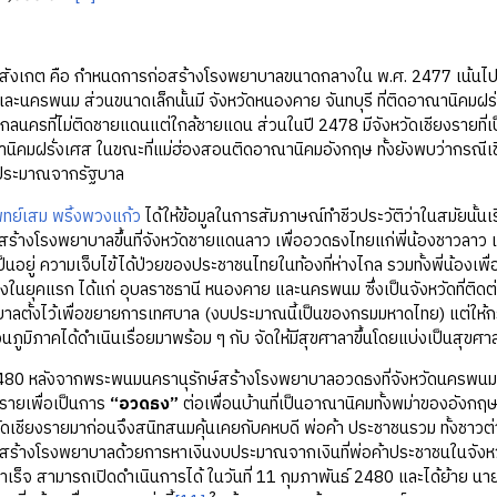
เกต คือ กำหนดการก่อสร้างโรงพยาบาลขนาดกลางใน พ.ศ. 2477 เน้นไปที่จั
และนครพนม ส่วนขนาดเล็กนั้นมี จังหวัดหนองคาย จันทบุรี ที่ติดอาณานิคม
กลนครที่ไม่ติดชายแดนแต่ใกล้ชายแดน ส่วนในปี 2478 มีจังหวัดเชียงรายที่เป็
คมฝรั่งเศส ในขณะที่แม่ฮ่องสอนติดอาณานิคมอังกฤษ ทั้งยังพบว่ากรณีเชีย
ระมาณจากรัฐบาล
ทย์เสม พริ้งพวงแก้ว
ได้ให้ข้อมูลในการสัมภาษณ์ทำชีวประวัติว่าในสมัยนั้นเ
ัดสร้างโรงพยาบาลขึ้นที่จังหวัดชายแดนลาว เพื่ออวดธงไทยแก่พี่น้องชาวลาว
ป็นอยู่ ความเจ็บไข้ได้ป่วยของประชาชนไทยในท้องที่ห่างไกล รวมทั้งพี่น้อง
นยุคแรก ได้แก่ อุบลราชธานี หนองคาย และนครพนม ซึ่งเป็นจังหวัดที่ติดต่
ฐบาลตั้งไว้เพื่อขยายการเทศบาล (งบประมาณนี้เป็นของกรมมหาดไทย) แต่ใ
ูมิภาคได้ดำเนินเรื่อยมาพร้อม ๆ กับ จัดให้มีสุขศาลาขึ้นโดยแบ่งเป็นสุขศาลา
ังจากพระพนมนครานุรักษ์สร้างโรงพยาบาลอวดธงที่จังหวัดนครพนมเสร็จ ก็ไ
รายเพื่อเป็นการ
“อวดธง”
ต่อเพื่อนบ้านที่เป็นอาณานิคมทั้งพม่าของอัง
วัดเชียงรายมาก่อนจึงสนิทสนมคุ้นเคยกับคหบดี พ่อค้า ประชาชนรวม ทั้งชาวต่า
อสร้างโรงพยาบาลด้วยการหาเงินงบประมาณจากเงินที่พ่อค้าประชาชนในจัง
ร็จ สามารถเปิดดำเนินการได้ ในวันที่ 11 กุมภาพันธ์ 2480 และได้ย้าย น