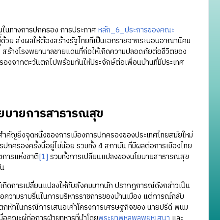
มนูญในทางการปกครอง การประกาศ
หลัก_6_ประการของคณะ
่ด้วย ส่งผลให้ต้องสร้างรัฐไทยที่เป็นเอกราชจากระบอบอาณานิคม
สร้างโรงพยาบาลชายแดนที่ก่อให้เกิดความปลอดภัยต่อชีวิตของ
งจากตะวันตกไปพร้อมกันให้ประจักษ์ต่อเพื่อนบ้านที่มีประเทศ
นโยบายการสาธารณสุข
ที่สำคัญยิ่งจุดหนึ่งของการเมืองการปกครองของประเทศไทยสมัยใหม่
ครองครั้งนี้อยู่ไม่น้อย รวมทั้ง 4 สถาบัน ที่มีผลต่อการเมืองไทย
ชการแห่งชาติ
[1]
รวมทั้งการเปลี่ยนแปลงของนโยบายสาธารณสุข
กัน
การเปลี่ยนแปลงให้กับสังคมมากนัก ปรากฏการณ์ดังกล่าวเป็น
อความราบรื่นในการบริหารราชการของบ้านเมือง แต่การณ์กลับ
แตกหักในกรณีการเสนอเค้าโครงการเศรษฐกิจของ นายปรีดี พนม
มื่อคณะผู้ก่อการฝ่ายทหารที่นำโดย
พระยาพหลพลพยุหเสนา
และ