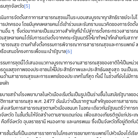
้ครบทุกจังหวัด
[5]
รจัดตั้งสภาการสาธารณสุขแม้ในระบอบสมบูรณาญาสิทธิราชย์จะไม่ได้รับ
การปกครอง โดยมีบุคคลหลายคนได้เข้าร่วมและรับทราบแนวคิดของการจัดตั้
บงานอื่น ๆ ซึ่งต่อมากลายเป็นแนวทางสำคัญที่นำไปสู่การตั้งกระทรวงสาธ
สุขหลายคนได้รับการแต่งตั้งจากคณะรัฐมนตรีให้มาทำหน้าที่คล้ายกับสภา
ธารณสุข ตามคำสั่งตั้งกรรมการพิจารณาการสาธารณสุขและการแพทย์ ลงวันที
หรือเสนอโครงการเพื่อแนะนำรัฐบาล
[6]
รชุดนี้ได้เสนอแนวทางบูรณาการงานสาธารณสุขของชาติให้เป็นหน่วยงานท
รดูแลสุขภาพของประชาชนให้มีประสิทธิภาพและประสิทธิผลสูงสุด จนเป็นแน
นด้านสาธารณสุขและการแพทย์ของประเทศในที่สุด ทั้งนี้ ในช่วงที่ยังไม่ม
นหลัก
ร้างโรงพยาบาลในหัวเมืองเริ่มต้นเป็นรูปเป็นร่างขึ้นในสมัยรัฐบาลข
ิการสาธารณสุข พ.ศ. 2477 อันนับว่าเป็นรากฐานสำคัญของการสาธารณสุขในย
ันส่งเสริมการสาธารณสุขตามหัวเมืองชนบท ในขณะเดียวกันรัฐมนตรีว่าการ
กจังหวัด ในขั้นต้นให้จัดสร้างตามชายแดนก่อน เพื่อแสดงเกียรติภูมิแก่ประเ
 คือที่จังหวัด อุบลราชธานี หนองคาย และนครพนม ซึ่งเป็นจังหวัดที่อยู่ติดกั
นต้นที่เป็นเอกสารราชการในโครงการขยายการแพทย์ไปหัวเมืองได้เรียกกา