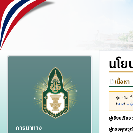
นโย
เนื้อหา
รุ่นแก้ไขเ
(
ต่าง
)
←รุ่
ผู้เรียบเรียง 
การนำทาง
ผู้ทรงคุณว