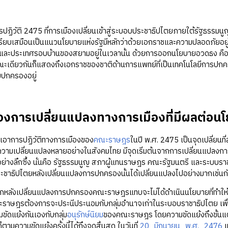
ัติ 2475 ที่การเมืองเปลี่ยนเข้าสู่ระบอบประชาธิปไตยภายใต้รัฐธรร
รียบเสมือนเป็นแนวนโยบายแห่งรัฐมีหลักว่าด้วยเอกราชและความปลอดภัยอยู
กและประเทศรอบบ้านของสยามอยู่ในเวลานั้น ด้วยการออกนโยบายอวดธง คือ 
ะเดียวกันก็แสดงถึงเอกราชของชาติด้านการแพทย์ที่เป็นเทคโนโลยีการปกครอ
มปกครองอยู่
องการเปลี่ยนแปลงทางการเมืองที่มีผลต่อ
ารปฏิวัติทางการเมืองของ
คณะราษฎร
ในปี พ.ศ. 2475 เป็นจุดเปลี่ยน
าความเปลี่ยนแปลงหลายอย่างในสังคมไทย มีจุดเริ่มต้นจากการเปลี่ยนแปลงการปก
ย่างลึกซึ้ง นั่นคือ รัฐธรรมนูญ สภาผู้แทนราษฎร คณะรัฐมนตรี และระบบรา
ะชาธิปไตยหลังเปลี่ยนแปลงการปกครองนั้นได้เปลี่ยนแปลงไปอย่างมากเช่น
เปลี่ยนแปลงการปกครองคณะราษฎรแทบจะไม่ได้ดำเนินนโยบายที่ทำให้เกิด
าษฎรต้องการจะประนีประนอมกับกลุ่มอำนาจเก่าในระบอบราชาธิปไตย เพื่
ขัดแย้งกันเองกับกลุ่ม
อนุรักษ์นิยม
ของคณะราษฎร โดยความขัดแย้งถึงขั้น
ตามความขัดแย้งครั้งนี้ได้ถึงจุดสิ้นสุด ในวันที่
20_มิถุนายน_พ.ศ._2476
เ