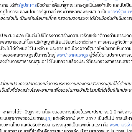
คราม ได้ทำ
รัฐประหาร
ยึดอำนาจคืนมาสู่คณะราษฎรเป็นผลสำเร็จ และนับเป็น
ปรากฏในการแถลงนโยบายรัฐบาลที่ พระยาพหลพลพยุหเสนา เป็น
นายกรัฐมนตร
องแล้วนั้น เป็นหลักนโยบายที่กระทรวงทบวงกรมจะได้ร่วมมือกันดำเนินการ
ศ. 2476 เป็นต้นไปมีโครงการสร้างความเจริญแก่ชาติทางด้านการปกครอ
มพยายามขอแก้ไขสนธิสัญญาที่เสียเปรียบกับชาติต่าง ๆ การเศรษฐกิจมีกา
จะไม่ได้กำหนดไว้ใน หลัก 6 ประการ แต่เนื่องจากรัฐบาลใหม่อยากเห็นความเปล
ทางของคณะราษฎรเป็นการใหญ่
พระบำราศนราดูร
ผู้ซึ่งได้ผ่านประสบกา
ปลงด้านการสาธารณสุขเอาไว้ในบทความเรื่องประวัติกระทรวงสาธารณสุขว่
เปลี่ยนแปลงการปกครองแล้วการบริหารงานของกรมสาธารณสุขก็ได้ดำเนิน
ป็นยิ่งที่ต้องสร้างโรงพยาบาลเพื่อช่วยในการบำบัดโรคภัยไข้เจ็บให้แก่ประชา
ล่าวได้ว่า ปัญหาความไม่สงบของการเมืองในระยะประมาณ 1 ปี หลังการเปล
ระบบสุขภาพของประชาชน
[4]
แต่หลังจากปี พ.ศ. 2477 เป็นต้นไป การบริ
วงมหาดไทย และมีอธิบดีกรมสาธารณสุขที่เป็นแพทย์คนแรก คือ
พระยาบริรัก
์และสาธารณสุขที่สำคัญ คือการขยายการจัดบริการสุขภาพแก่ประชาชน โด