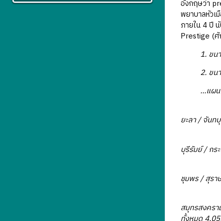
อังกฤษว่า p
พยาบาลหัวเมื
ภายใน 4 ปี น
Prestige (ศัก
1. ขนา
2. ขนาดเล็ก 
…แผนงานตา
- พ.ศ. 247
ยะลา / จันทบุ
- พ.ศ. 2478
บุรีรัมย์ / กร
- พ.ศ. 247
ชุมพร / สุราษ
- พ.ศ. 2480
สมุทรสงคราม /
ทั้งหมด 4,0