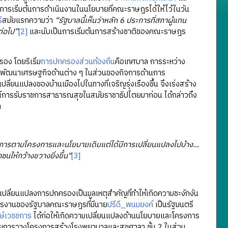
การเริ่มต้นการดำเนินงานในนโยบายที่คณะราษฎรได้ให้ไว้ในวัน
ี
สมัยแรกความว่า
“รัฐบาลนี้เห็นว่าหลัก 6 ประการที่สภาผู้แทน
ต่อไป”
[2]
และนับเป็นการเริ่มต้นการสร้างชาติของคณะราษฎร
ง โดยริเริ่ม
การปกครองส่วนท้องถิ่น
คือเทศบาล การระหว่าง
รพัฒนาเศรษฐกิจด้านต่าง ๆ ในส่วนของกิจการด้านการ
ี่ยนแปลงของบ้านเมืองไปในทางที่เจริญรุ่งเรืองขึ้น จึงเร่งสร้าง
รณ์การรับราชการสาธารณสุขในสมัยราชาธิปไตยมาก่อน ได้กล่าวถึง
า
การตามโครงการและนโยบายเดิมแต่ได้มีการเปลี่ยนแปลงไปบ้าง…
ชนให้กว้างขวางยิ่งขึ้น"
[3]
ี่ยนแปลงการปกครองเป็นมูลเหตุสำคัญที่ทำให้เกิดความชะงักงัน
หารงานของรัฐบาลคณะราษฎรที่มีนาย
ปรีดี_พนมยงค์
เป็นรัฐมนตรี
ษ์เวชชการ
ได้ก่อให้เกิดความเปลี่ยนแปลงด้านนโยบายและโครงการ
ยการวางโครงการสร้างโรงพยาบาลและสุขศาลา ชั้น 2 ในส่วน