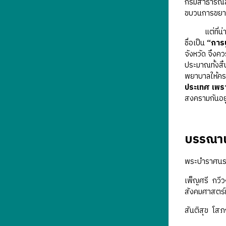
กรมสาธารณสุข
ขบวนการขยาย
แต่ที่น่าส
ชื่อเป็น
“การ
จังหวัด จึงค
ประมาณทั้งส
พยาบาลให้ครบ
ประเทศ เพรา
สงครามกันอยู
บรรณาน
พระบำราศนรา
เพ็ญศรี กวี
สังคมศาสตร์
สันติสุข โสภณ