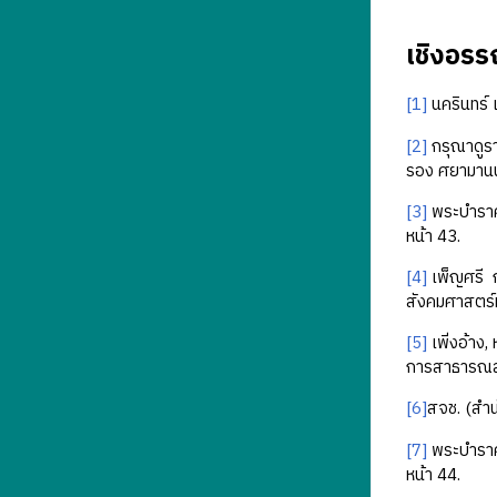
เชิงอรร
[1]
นครินทร์ 
[2]
กรุณาดูรา
รอง ศยามานน
[3]
พระบำราศ
หน้า 43.
[4]
เพ็ญศรี ก
สังคมศาสตร์
[5]
เพิ่งอ้าง
การสาธารณสุข
[6]
สจช. (สํา
[7]
พระบำราศ
หน้า 44.