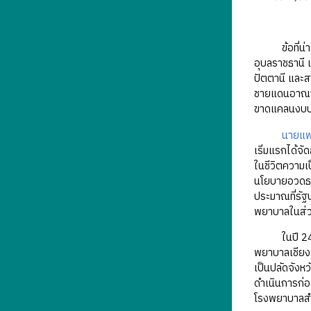
ข้อที่น่าสัง
อุบลราชธานี 
ปัตตานี และส
ชายแดนอาณานิ
ขาดแคลนงบป
นายแพ
เริ่มแรกได้จ
ในชีวิตความเ
นโยบายอวดธงใ
ประมาณที่รั
พยาบาลในส่วนภ
ในปี 2480 หล
พยาบาลเชียง
เป็นปลัดจังห
ดำเนินการก่
โรงพยาบาลสำเ