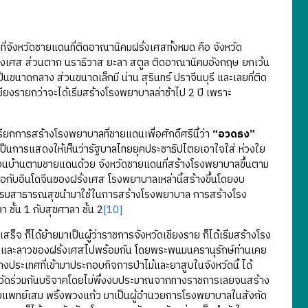
งหวัดชายแดนที่ติดอาณานิคมฝรั่งเศสทั้งหมด คือ จังหวัด
ฝร่งเศส ส่วนตาก นราธิวาส ยะลา สตูล ติดอาณานิคมอังกฤษ ยกเว้น
นขนาดกลาง ส่วนขนาดเล็กมี น่าน สุรินทร์ ปราจีนบุรี และเลยที่ติด
งรายกว่าจะได้เริ่มสร้างโรงพยาบาลล่าช้าไป 2 ปี เพราะ
รียกการสร้างโรงพยาบาลที่ชายแดนเพื่อศักดิ์ศรีนี้ว่า
“อวดธง”
 เป็นการแสดงให้เห็นว่ารัฐบาลไทยยุคประชาธิปไตยเอาใจใส่ ห่วงใย
เพื่อนบ้านตามชายแดนด้วย จังหวัดชายแดนที่สร้างโรงพยาบาลขึ้นตาม
อกับอินโดจีนของฝรั่งเศส โรงพยาบาลเหล่านี้สร้างขึ้นโดยงบ
ห้กรมสาธารณสุขนำมาใช้ในการสร้างโรงพยาบาล การสร้างโรง
 ชั้น 1 กับสุขศาลา ชั้น 2
[10]
ด้ย้ายมาเป็นผู้ว่าราชการจังหวัดเชียงราย ก็ได้เริ่มสร้างโรง
กฤษและลาวของฝรั่งเศสไปพร้อมกัน โดยพระพนมนครานุรักษ์ท่านเคย
งประเทศที่เข้ามาประกอบกิจการป่าไม้และยาสูบในจังหวัดนี้ ได้
หวัดร่วมกันบริจาคโดยไม่พึ่งงบประมาณจากทางราชการเลยจนสร้าง
ายแพทย์เสม พริ้งพวงแก้ว มาเป็นผู้อำนวยการโรงพยาบาลในสังกัด