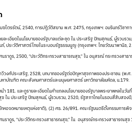
ถ
เมฆไตรรัตน์, 2540, การปฏิวัติสยาม พ.ศ. 2475, กรุงเทพฯ: อมรินทร์วิชากา
ยละเอียดในนโยบายของรัฐบาลแต่ละชุด ใน ประเสริฐ ปัทมสุคนธ์, ผู้รวบรวม,
ท์, ประวัติศาสตร์ไทยในระบอบรัฐธรรมนูญ (กรุงเทพฯ: ไทยวัฒนาพานิช, 2
นราดูร, 2500, “ประวัติกระทรวงสาธารณสุข,” ใน อนุสรณ์ กระทรวงสาธา
วีวงศ์ประเสริฐ, 2528, บทบาทของรัฐต่อปัญหาสุขภาพของประชาชน (พ.ศ.
มหาบัณฑิต คณะสังคมศาสตร์และมนุษยศาสตร์ มหาวิทยาลัยมหิดล, น.179.
, หน้า 181. และดูรายละเอียดในคำแถลงนโยบายของรัฐบาลพระยาพหลในวันที่
 ใน ประเสริฐ ปัทมสุคนธ์, ผู้รวบรวม, 2520, รัฐสภาไทยในรอบสี่สิบสองปี, 
นักหอจดหมายเหตุแห่งชาติ), (2) ศธ. 26/891. คณะรัฐมนตรีตั้งกรรมการพ
นราดูร, “ประวัติกระทรวงสาธารณสุข,” ใน อนุสรณ์กระทรวงสาธารณสุข 