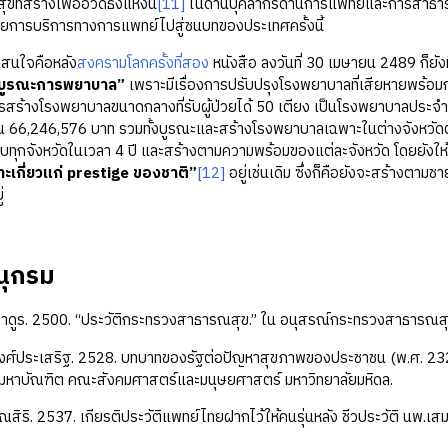
ที่สร้างเพื่ออวดธงแห่งนี้
[11]
ในด้านบุคลากรด้านการแพทย์และการสาธารณ
การบริการทางการแพทย์ไปสู่ชนบทของประเทศครั้งนี้
นใจคือหลัง
สงครามโลกครั้งที่สอง
หนังสือ ลงวันที่ 30 เมษายน 2489 ก็ยั
บูรณะการพยาบาล”
เพราะมีเรื่องการปรับปรุงโรงพยาบาลที่เสียหายพร้อมกั
วรสร้างโรงพยาบาลขนาดกลางที่รับผู้ป่วยได้ 50 เตียง เป็นโรงพยาบาลประ
ิ้น 66,246,576 บาท รวมทั้งบูรณะและสร้างโรงพยาบาลเฉพาะในต่างจังห
ทุกจังหวัดในเวลา 4 ปี และสร้างตามความพร้อมของแต่ละจังหวัด โดยยังให
ะเกี่ยวแก่ prestige ของชาติ”
[12]
อยู่เช่นเดิม ซึ่งก็คือยังจะสร้างตามช
่
ุกรม
ดูร. 2500. “ประวัติกระทรวงสาธารณสุข.” ใน อนุสรณ์กระทรวงสาธารณส
วงศ์ประเสริฐ. 2528. บทบาทของรัฐต่อปัญหาสุขภาพของประชาชน (พ.ศ. 23
มหาบัณฑิต คณะสังคมศาสตร์และมนุษยศาสตร์ มหาวิทยาลัยมหิดล.
สิริ. 2537. เกียรติประวัติแพทย์ไทยฝากไว้ให้คนรุ่นหลัง ชีวประวัติ นพ.เสม