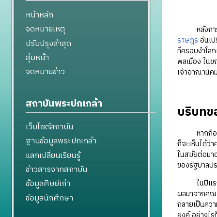
หน้าหลัก
จดหมายเหตุ
หลังการปฏิว
ราษฎร
อันเป
ปรับปรุงล่าสุด
ที่ครอบงำโล
สุ่มหน้า
พลเมือง ในขณ
จดหมายข่าว
เจ้าอาณานิค
สถาบันพระปกเกล้า
บริบทข
เว็บไซต์สถาบัน
หากถือเอาก
ฐานข้อมูลพระปกเกล้า
ก็จะเห็นได้ว่
แลกเปลี่ยนเรียนรู้
ในสมัยต่อมาอ
ของรัฐบาลปร
ข่าวสารจากสถาบัน
ข้อมูลศิษย์เก่า
ในปีแรกหลัง
ผลมาจากคณะร
ข้อมูลนักศึกษา
กลายเป็นความ
ยงค์ อย่างไรก็