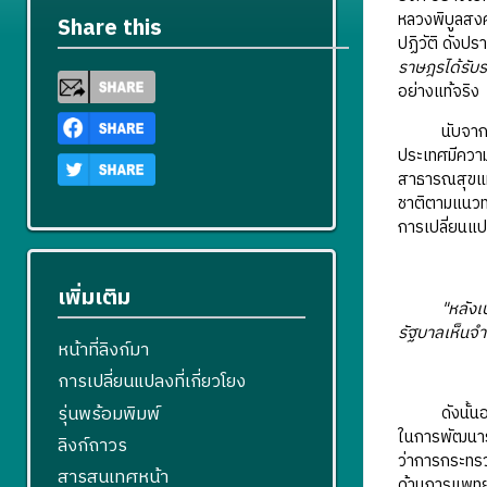
หลวงพิบูลสง
Share this
ปฏิวัติ ดัง
ราษฎรได้รับร
อย่างแท้จริง
นับจากปี พ.
ประเทศมีควา
สาธารณสุขแม้
ชาติตามแนว
การเปลี่ยนแ
เพิ่มเติม
"หลัง
รัฐบาลเห็นจำเ
หน้าที่ลิงก์มา
การเปลี่ยนแปลงที่เกี่ยวโยง
รุ่นพร้อมพิมพ์
ดังนั้นอาจก
ในการพัฒนา
ลิงก์ถาวร
ว่าการกระทร
สารสนเทศหน้า
ด้านการแพทย