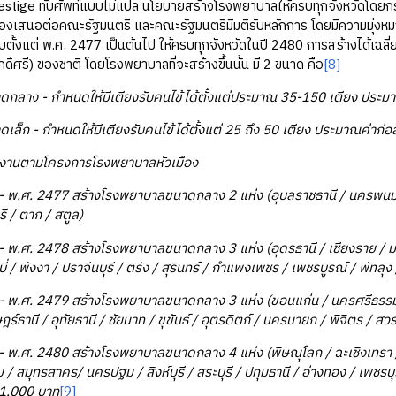
restige ทับศัพท์แบบไม่แปล นโยบายสร้างโรงพยาบาลให้ครบทุกจังหวัดโด
องเสนอต่อคณะรัฐมนตรี และคณะรัฐมนตรีมีมติรับหลักการ โดยมีความมุ่งหมายจ
ับตั้งแต่ พ.ศ. 2477 เป็นต้นไป ให้ครบทุกจังหวัดในปี 2480 การสร้างได้เฉลี
ดิ์ศรี) ของชาติ โดยโรงพยาบาลที่จะสร้างขึ้นนั้น มี 2 ขนาด คือ
[8]
ดกลาง - กำหนดให้มีเตียงรับคนไข้ได้ตั้งแต่ประมาณ 35-150 เตียง ประมาณ
- กําหนดให้มีเตียงรับคนไข้ได้ตั้งแต่ 25 ถึง 50 เตียง ประมาณค่าก่อสร
มโครงการโรงพยาบาลหัวเมือง
7 สร้างโรงพยาบาลขนาดกลาง 2 แห่ง (อุบลราชธานี / นครพนม) ขนาด
รี / ตาก / สตูล)
 สร้างโรงพยาบาลขนาดกลาง 3 แห่ง (อุดรธานี / เชียงราย / มหาสารค
ะบี่ / พังงา / ปราจีนบุรี / ตรัง / สุรินทร์ / กําแพงเพชร / เพชรบูรณ์ / พัทลุง
9 สร้างโรงพยาบาลขนาดกลาง 3 แห่ง (ขอนแก่น / นครศรีธรรมราช / ร
ฎร์ธานี / อุทัยธานี / ชัยนาท / ขุขันธ์ / อุตรดิตถ์ / นครนายก / พิจิตร / สว
 สร้างโรงพยาบาลขนาดกลาง 4 แห่ง (พิษณุโลก / ฉะเชิงเทรา / แพร่ / 
 สมุทรสาคร/ นครปฐม / สิงห์บุรี / สระบุรี / ปทุมธานี / อ่างทอง / เพชรบุร
51,000 บาท
[9]