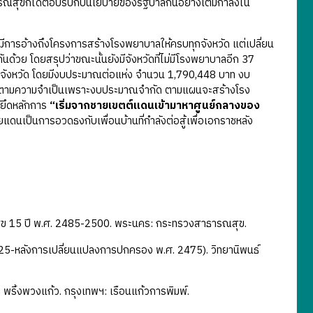
สุขก็ได้ตอบรับกับนโยบายของรัฐบาลกันอย่างเต็มกำลังใน
งมีการอ้างถึงโครงการสร้างโรงพยาบาลให้ครบทุกจังหวัด แต่เปลี่ยน
นด้วย โดยสรุปว่าขณะนั้นยังมีจังหวัดที่ไม่มีโรงพยาบาลอีก 37
จำจังหวัด โดยมีงบประมาณต่อแห่ง จำนวน 1,790,448 บาท งบ
วัดตามความจำเป็นเพราะงบประมาณจำกัด ตามแผนจะสร้างโรง
้ยึดหลักการ
“เริ่มจากชายเขตต์แดนเข้ามาหาศูนย์กลางของ
ายแดนเป็นการอวดธงกับเพื่อนบ้านที่กำลังต่อสู้เพื่อเอกราชหลัง
ุข 15 ปี พ.ศ. 2485-2500. พระนคร: กระทรวงสาธารณสุข.
25-หลังการเปลี่ยนแปลงการปกครอง พ.ศ. 2475). วิทยานิพนธ์
 พริ้งพวงแก้ว. กรุงเทพฯ: เรือนแก้วการพิมพ์.