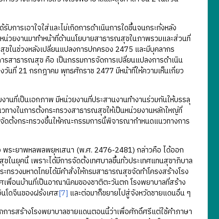
การเอาใจใส่และไม่เกิดการดำเนินการใดขึ้นจนกระทั่งหลัง
งหน่วยงานมาทำหน้าที่ด้านนโยบายสาธารณสุขในภาพรวมและส่วนที่
ารณสุขในช่วงหลังเปลี่ยนแปลงการปกครอง 2475 และมีบุคลากร
การสาธารณสุข คือ เป็นกรรมการจัดการเปลี่ยนแปลงการดำเนิน
่ 21 กรกฎาคม พุทธศักราช 2477 มีหน้าที่ให้ความเห็นเกี่ยว
ี่เป็นเอกภาพ มีหน่วยงานที่ประสานงานทำงานร่วมกันให้บรรลุ
วทางในการตั้งกระทรวงสาธารณสุขให้เป็นหน่วยงานหลักใหญ่ที่
ีการจัดตั้งกระทรวงขึ้นให้คณะกรรมการนี้พิจารณากำหนดแนวทางการ
อง พระยาพหลพลพยุหเสนา (พ.ศ. 2476-2481) กล่าวคือ ได้ออก
ุคนี้ เพราะได้มีการจัดตั้งเทศบาลขึ้นทั่วประเทศแทนสุขาภิบาล
กระทรวงมหาดไทยได้มีคำสั่งให้กรมสาธารณสุขจัดทำโครงสร้างโรง
ทศเพื่อนบ้านที่เป็นอาณานิคมของชาติตะวันตก โรงพยาบาลที่สร้าง
บอินโดจีนของฝรั่งเศส
[7]
และต่อมาก็ขยายไปสู่จังหวัดชายแดนอื่น ๆ
รสร้างโรงพยาบาลชายแดนตอนนี้ว่าเพื่อศักดิ์ศรีแต่ใช้คำภาษา